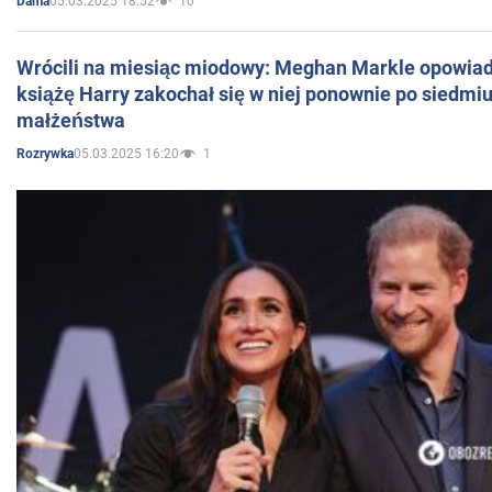
05.03.2025 18:52
10
Dama
Wrócili na miesiąc miodowy: Meghan Markle opowiada
książę Harry zakochał się w niej ponownie po siedmiu
małżeństwa
05.03.2025 16:20
1
Rozrywka