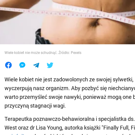
Wojna na Ukrainie
Świat
Jedzenie
Wiele kobiet nie może schudnąć. Źródło: Pexels
Wiele kobiet nie jest zadowolonych ze swojej sylwetki, a
wyczerpują nasz organizm. Aby pozbyć się niechciany
warto przemyśleć swoje nawyki, ponieważ mogą one 
przyczyną stagnacji wagi.
Terapeutka poznawczo-behawioralna i specjalistka ds.
West oraz dr Lisa Young, autorka książki "Finally Full, Fi