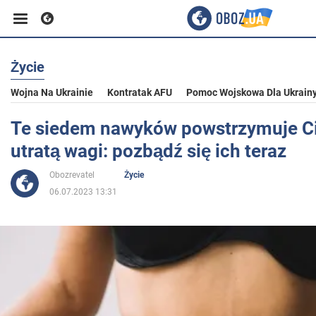
Życie
Biznes
Wojna Na Ukrainie
Kontratak AFU
Pomoc Wojskowa Dla Ukrain
Sport
Te siedem nawyków powstrzymuje Ci
utratą wagi: pozbądź się ich teraz
Rozrywka
Obozrevatel
Życie
06.07.2023 13:31
Życie
Polityka
Społeczeństwo