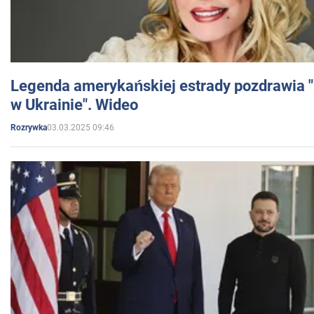
Legenda amerykańskiej estrady pozdrawia "br
w Ukrainie". Wideo
03.03.2025 09:46
Rozrywka