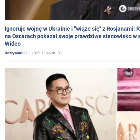
Ignoruje wojnę w Ukrainie i "wiąże się" z Rosjanami: 
na Oscarach pokazał swoje prawdziwe stanowisko w s
Wideo
03.03.2025 15:46
31
Rozrywka