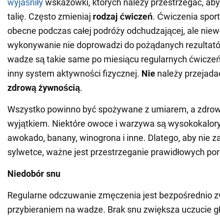
wyjaśniły
wskazówki, których należy przestrzegać, aby
talię. Często zmieniaj
rodzaj ćwiczeń
. Ćwiczenia spor
obecne podczas całej podróży odchudzającej, ale niew
wykonywanie nie doprowadzi do pożądanych rezultatów.
wadze są takie same po miesiącu regularnych ćwiczeń
inny system aktywności fizycznej.
Nie
należy przejada
zdrową żywnością
.
Wszystko powinno być spożywane z umiarem, a zdrowe
wyjątkiem. Niektóre owoce i warzywa są wysokokaloryc
awokado, banany, winogrona i inne. Dlatego, aby nie z
sylwetce, ważne jest przestrzeganie prawidłowych porc
Niedobór snu
Regularne odczuwanie zmęczenia jest bezpośrednio z
przybieraniem na wadze. Brak snu zwiększa uczucie g