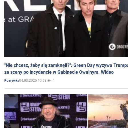
"Nie chcesz, żeby się zamknęli?": Green Day wyzywa Trump
ze sceny po incydencie w Gabinecie Owalnym. Wideo
04.03.2025 10:08
1
Rozrywka