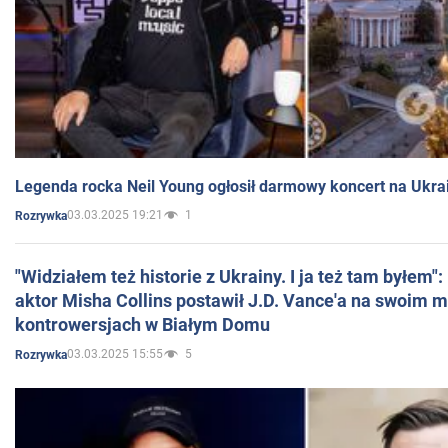
Legenda rocka Neil Young ogłosił darmowy koncert na Ukra
03.03.2025 19:21
1
Rozrywka
"Widziałem też historie z Ukrainy. I ja też tam byłem"
aktor Misha Collins postawił J.D. Vance'a na swoim m
kontrowersjach w Białym Domu
03.03.2025 15:55
5
Rozrywka