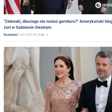
"Zełenski, dlaczego nie nosisz garnituru?" Amerykański blo
żart w Gabinecie Owalnym
03.03.2025 09:28
3
Rozrywka