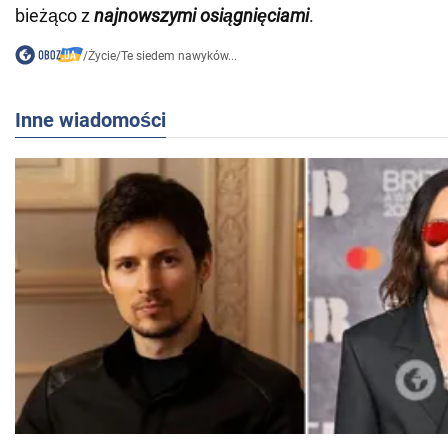
bieżąco z
najnowszymi osiągnięciami
.
/
Życie
/
Te siedem nawyków...
Inne wiadomości