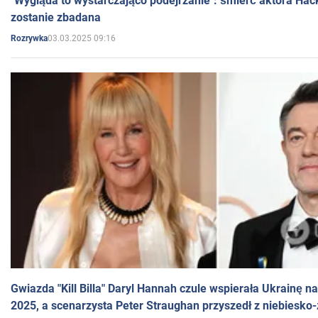
"Wygląda to wystarczająco podejrzanie": śmierć aktora Hac
zostanie zbadana
03.03.2025 09:16
Rozrywka
Gwiazda "Kill Billa" Daryl Hannah czule wspierała Ukrainę 
2025, a scenarzysta Peter Straughan przyszedł z niebiesko-