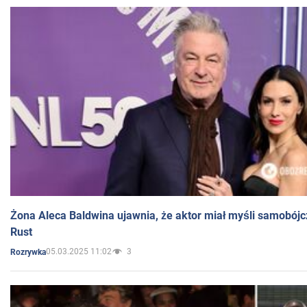
Żona Aleca Baldwina ujawnia, że aktor miał myśli samobójc
Rust
05.03.2025 11:02
3
Rozrywka