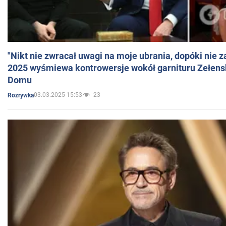
"Nikt nie zwracał uwagi na moje ubrania, dopóki nie z
2025 wyśmiewa kontrowersje wokół garnituru Zełens
Domu
03.03.2025 15:53
23
Rozrywka