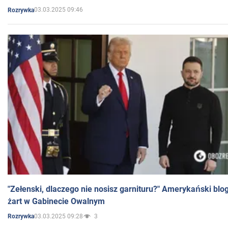
03.03.2025 09:46
Rozrywka
"Zełenski, dlaczego nie nosisz garnituru?" Amerykański blo
żart w Gabinecie Owalnym
03.03.2025 09:28
3
Rozrywka