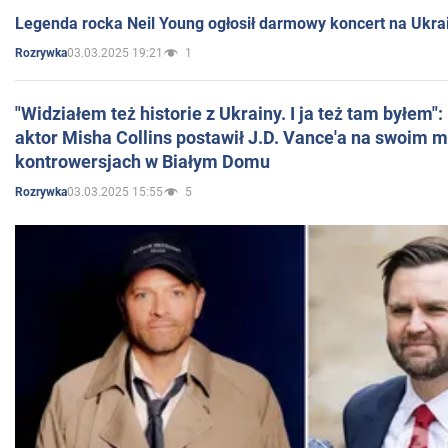
Legenda rocka Neil Young ogłosił darmowy koncert na Ukra
03.03.2025 19:21
1
Rozrywka
"Widziałem też historie z Ukrainy. I ja też tam byłem"
aktor Misha Collins postawił J.D. Vance'a na swoim m
kontrowersjach w Białym Domu
03.03.2025 15:55
5
Rozrywka