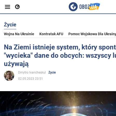
Życie
Biznes
Wojna Na Ukrainie
Kontratak AFU
Pomoc Wojskowa Dla Ukrain
Sport
Na Ziemi istnieje system, który spon
"wycieka" dane do obcych: wszyscy l
Rozrywka
używają
Dmytro Ivancheskul
Życie
Życie
02.05.2023 23:51
Polityka
Społeczeństwo