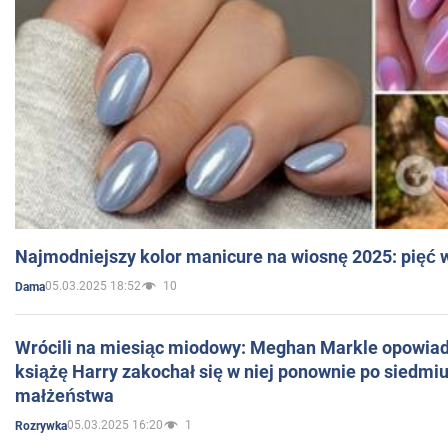
Najmodniejszy kolor manicure na wiosnę 2025: pięć
05.03.2025 18:52
10
Dama
Wrócili na miesiąc miodowy: Meghan Markle opowiada
książę Harry zakochał się w niej ponownie po siedmiu
małżeństwa
05.03.2025 16:20
1
Rozrywka