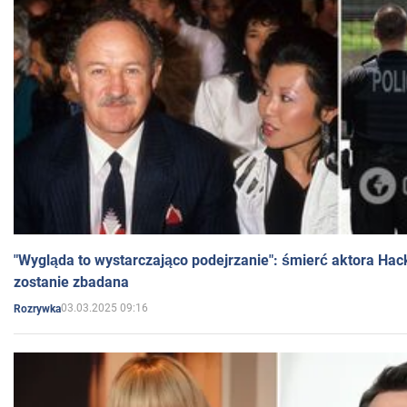
"Wygląda to wystarczająco podejrzanie": śmierć aktora Hac
zostanie zbadana
03.03.2025 09:16
Rozrywka