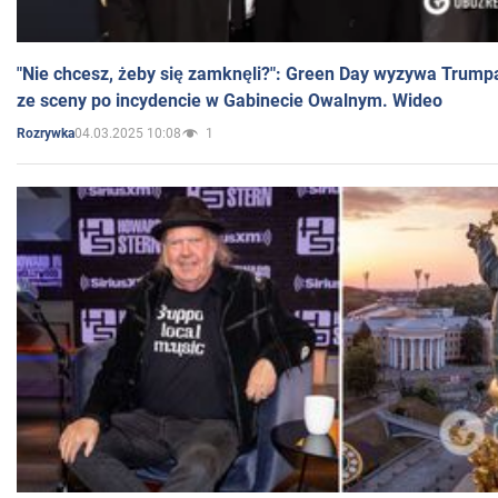
"Nie chcesz, żeby się zamknęli?": Green Day wyzywa Trump
ze sceny po incydencie w Gabinecie Owalnym. Wideo
04.03.2025 10:08
1
Rozrywka