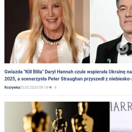
Gwiazda "Kill Billa" Daryl Hannah czule wspierała Ukrainę 
2025, a scenarzysta Peter Straughan przyszedł z niebiesko-
03.03.2025 09:14
4
Rozrywka