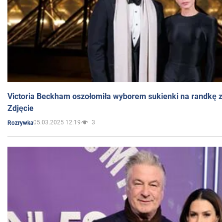
Victoria Beckham oszołomiła wyborem sukienki na randkę
Zdjęcie
05.03.2025 12:19
3
Rozrywka