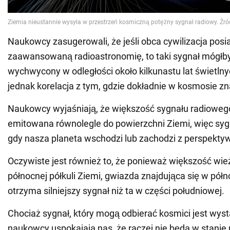
Naukowcy zasugerowali, że jeśli obca cywilizacja posi
zaawansowaną radioastronomię, to taki sygnał mógłb
wychwycony w odległości około kilkunastu lat świetlnyc
jednak korelacja z tym, gdzie dokładnie w kosmosie zna
Naukowcy wyjaśniają, że większość sygnału radiowego
emitowana równolegle do powierzchni Ziemi, więc sygnał
gdy nasza planeta wschodzi lub zachodzi z perspekty
Oczywiste jest również to, że ponieważ większość wież
północnej półkuli Ziemi, gwiazda znajdująca się w półn
otrzyma silniejszy sygnał niż ta w części południowej.
Chociaż sygnał, który mogą odbierać kosmici jest wysta
naukowcy uspokajają nas, że raczej nie będą w stanie