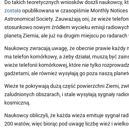
Do takich teoretycznych wniosków doszli naukowcy, k
została
opublikowana w czasopiśmie Monthly Notices 
Astronomical Society. Zauważają oni, że wieże telefo
stosunkowo nowym źródłem wycieku emisji radiowych
planetą Ziemia, ale już na drugim miejscu po radarac
Naukowcy zwracają uwagę, że obecnie prawie każdy n
ma telefon komórkowy, a żeby działał, muszą być zai
wieże telefonii komórkowej, które nie tylko rozprowad
gadżetami, ale również wysyłają go poza naszą planet
Wieże te pokrywają dużą część powierzchni Ziemi, zw
zaludnionych obszarach, i stale wysyłają sygnały radi
kosmiczną.
Naukowcy obliczyli, że każda wieża emituje sygnał ra
200 watów, więc biorąc pod uwagę liczbę wież i wielko