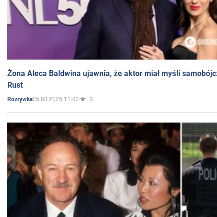
Żona Aleca Baldwina ujawnia, że aktor miał myśli samobójc
Rust
05.03.2025 11:02
3
Rozrywka