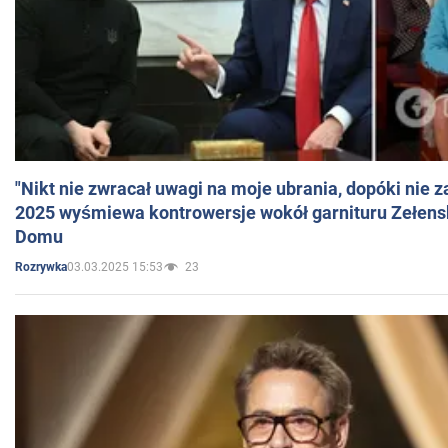
"Nikt nie zwracał uwagi na moje ubrania, dopóki nie z
2025 wyśmiewa kontrowersje wokół garnituru Zełens
Domu
03.03.2025 15:53
23
Rozrywka