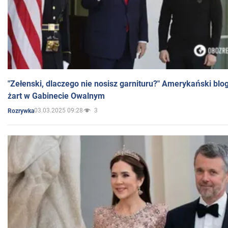
"Zełenski, dlaczego nie nosisz garnituru?" Amerykański blo
żart w Gabinecie Owalnym
03.03.2025 09:28
3
Rozrywka