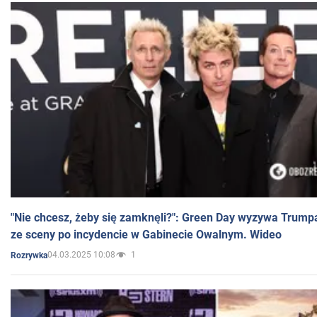
"Nie chcesz, żeby się zamknęli?": Green Day wyzywa Trump
ze sceny po incydencie w Gabinecie Owalnym. Wideo
04.03.2025 10:08
1
Rozrywka