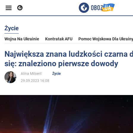
Życie
Biznes
Wojna Na Ukrainie
Kontratak AFU
Pomoc Wojskowa Dla Ukrain
Sport
Największa znana ludzkości czarna d
się: znaleziono pierwsze dowody
Rozrywka
Alina Milsent
Życie
29.09.2023 16:08
Życie
Polityka
Społeczeństwo