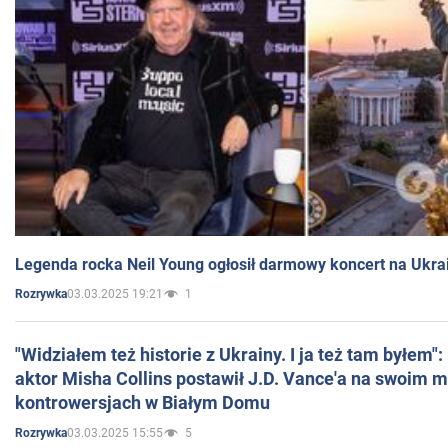
Legenda rocka Neil Young ogłosił darmowy koncert na Ukra
03.03.2025 19:21
1
Rozrywka
"Widziałem też historie z Ukrainy. I ja też tam byłem"
aktor Misha Collins postawił J.D. Vance'a na swoim m
kontrowersjach w Białym Domu
03.03.2025 15:55
5
Rozrywka