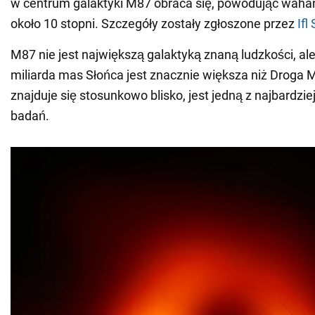
w centrum galaktyki M87 obraca się, powodując wahani
około 10 stopni. Szczegóły zostały zgłoszone przez
Ifl
M87 nie jest największą galaktyką znaną ludzkości, al
miliarda mas Słońca jest znacznie większa niż Droga
znajduje się stosunkowo blisko, jest jedną z najbardzi
badań.