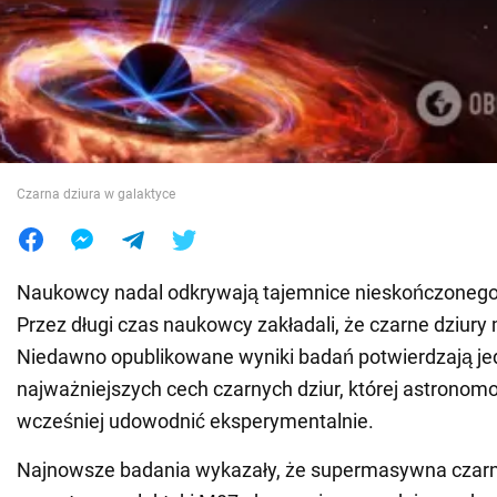
Wojna na Ukrainie
Świat
Jedzenie
Czarna dziura w galaktyce
Naukowcy nadal odkrywają tajemnice nieskończoneg
Przez długi czas naukowcy zakładali, że czarne dziury
Niedawno opublikowane wyniki badań potwierdzają je
najważniejszych cech czarnych dziur, której astronomo
wcześniej udowodnić eksperymentalnie.
Najnowsze badania wykazały, że supermasywna czar