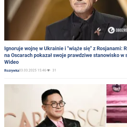
Ignoruje wojnę w Ukrainie i "wiąże się" z Rosjanami: 
na Oscarach pokazał swoje prawdziwe stanowisko w s
Wideo
03.03.2025 15:46
31
Rozrywka