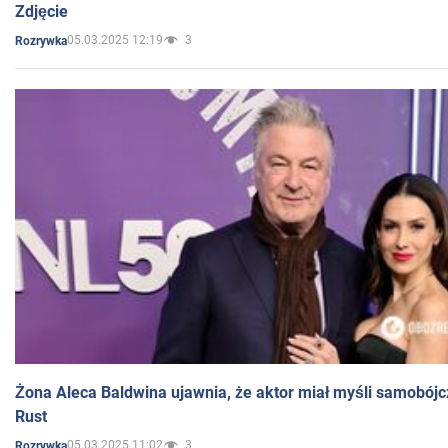
Zdjęcie
05.03.2025 12:19
3
Rozrywka
Żona Aleca Baldwina ujawnia, że aktor miał myśli samobójc
Rust
05.03.2025 11:02
3
Rozrywka