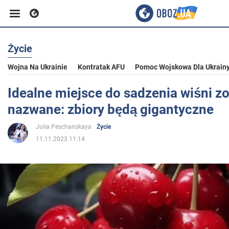
Życie
Biznes
Wojna Na Ukrainie
Kontratak AFU
Pomoc Wojskowa Dla Ukrain
Sport
Idealne miejsce do sadzenia wiśni zo
nazwane: zbiory będą gigantyczne
Rozrywka
Julia Peschanskaya
Życie
11.11.2023 11:14
Życie
Polityka
Społeczeństwo