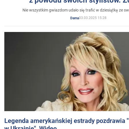
Nie wszystkim gwiazdom udało się trafić w dziesiątkę ze sw
03.03.2025 15:28
Dama
Legenda amerykańskiej estrady pozdrawia "br
w Ukrainie". Wideo