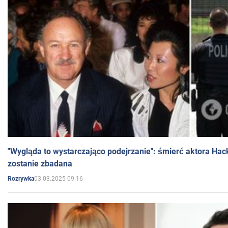
"Wygląda to wystarczająco podejrzanie": śmierć aktora Hac
zostanie zbadana
03.03.2025 09:16
Rozrywka