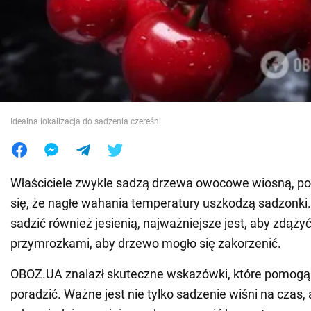
Wojna na Ukrainie
Świat
Jedzenie
Idealna lokalizacja do sadzenia czereśni
Właściciele zwykle sadzą drzewa owocowe wiosną, p
się, że nagłe wahania temperatury uszkodzą sadzonki
sadzić również jesienią, najważniejsze jest, aby zdąży
przymrozkami, aby drzewo mogło się zakorzenić.
OBOZ.UA znalazł skuteczne wskazówki, które pomogą 
poradzić. Ważne jest nie tylko sadzenie wiśni na czas,