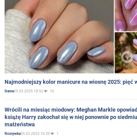
Najmodniejszy kolor manicure na wiosnę 2025: pięć
05.03.2025 18:52
10
Dama
Wrócili na miesiąc miodowy: Meghan Markle opowiada
książę Harry zakochał się w niej ponownie po siedmiu
małżeństwa
05.03.2025 16:20
1
Rozrywka