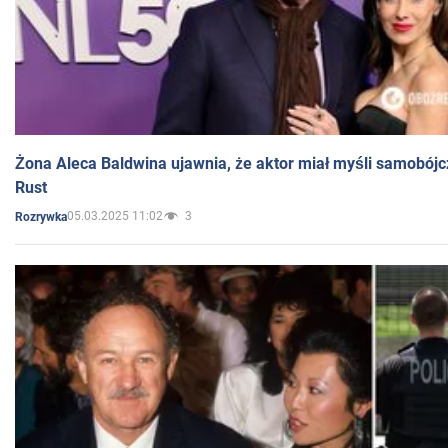
Żona Aleca Baldwina ujawnia, że aktor miał myśli samobójc
Rust
05.03.2025 11:02
3
Rozrywka