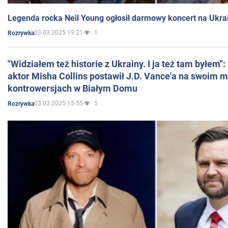
Legenda rocka Neil Young ogłosił darmowy koncert na Ukra
03.03.2025 19:21
1
Rozrywka
"Widziałem też historie z Ukrainy. I ja też tam byłem"
aktor Misha Collins postawił J.D. Vance'a na swoim m
kontrowersjach w Białym Domu
03.03.2025 15:55
5
Rozrywka