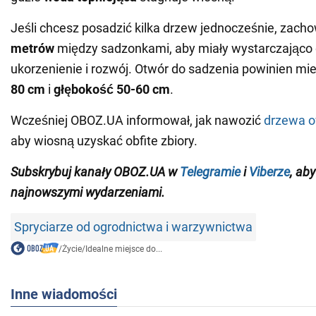
Jeśli chcesz posadzić kilka drzew jednocześnie, zacho
metrów
między sadzonkami, aby miały wystarczająco 
ukorzenienie i rozwój. Otwór do sadzenia powinien mie
80 cm
i
głębokość 50-60 cm
.
Wcześniej OBOZ.UA informował, jak nawozić
drzewa o
aby wiosną uzyskać obfite zbiory.
Subskrybuj kanały
OBOZ
.
UA
w
Telegramie
i
Viberze
, ab
najnowszymi wydarzeniami
.
Spryciarze od ogrodnictwa i warzywnictwa
/
Życie
/
Idealne miejsce do...
Inne wiadomości