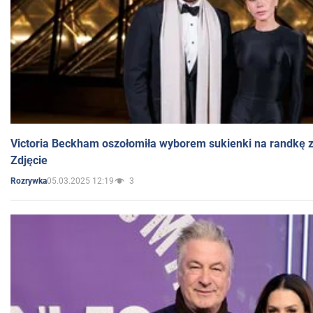
Victoria Beckham oszołomiła wyborem sukienki na randkę
Zdjęcie
05.03.2025 12:19
3
Rozrywka