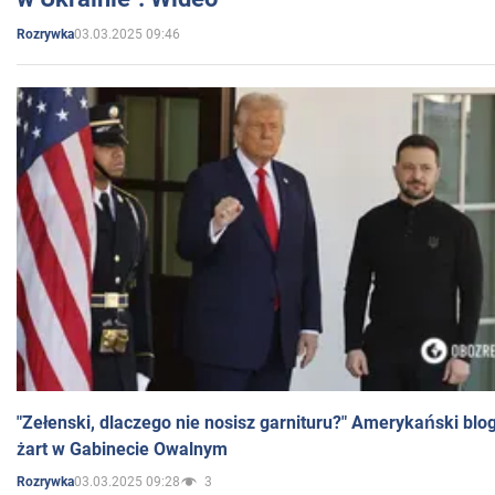
03.03.2025 09:46
Rozrywka
"Zełenski, dlaczego nie nosisz garnituru?" Amerykański blo
żart w Gabinecie Owalnym
03.03.2025 09:28
3
Rozrywka