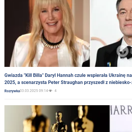
Gwiazda "Kill Billa" Daryl Hannah czule wspierała Ukrainę 
2025, a scenarzysta Peter Straughan przyszedł z niebiesko-
03.03.2025 09:14
4
Rozrywka