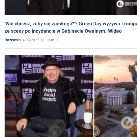
"Nie chcesz, żeby się zamknęli?": Green Day wyzywa Trump
ze sceny po incydencie w Gabinecie Owalnym. Wideo
04.03.2025 10:08
1
Rozrywka