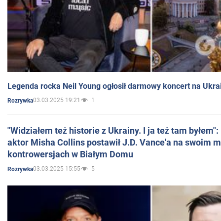
Legenda rocka Neil Young ogłosił darmowy koncert na Ukra
03.03.2025 19:21
1
Rozrywka
"Widziałem też historie z Ukrainy. I ja też tam byłem"
aktor Misha Collins postawił J.D. Vance'a na swoim m
kontrowersjach w Białym Domu
03.03.2025 15:55
5
Rozrywka