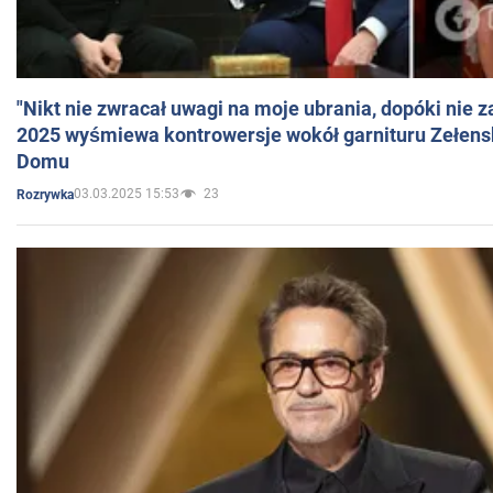
"Nikt nie zwracał uwagi na moje ubrania, dopóki nie z
2025 wyśmiewa kontrowersje wokół garnituru Zełens
Domu
03.03.2025 15:53
23
Rozrywka