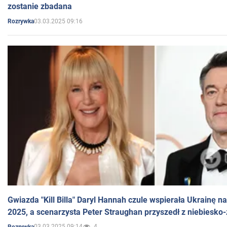
zostanie zbadana
03.03.2025 09:16
Rozrywka
Gwiazda "Kill Billa" Daryl Hannah czule wspierała Ukrainę 
2025, a scenarzysta Peter Straughan przyszedł z niebiesko-
03.03.2025 09:14
4
Rozrywka