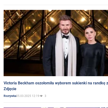
Victoria Beckham oszołomiła wyborem sukienki na randkę
Zdjęcie
05.03.2025 12:19
3
Rozrywka