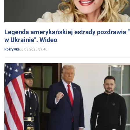
Legenda amerykańskiej estrady pozdrawia "br
w Ukrainie". Wideo
03.03.2025 09:46
Rozrywka