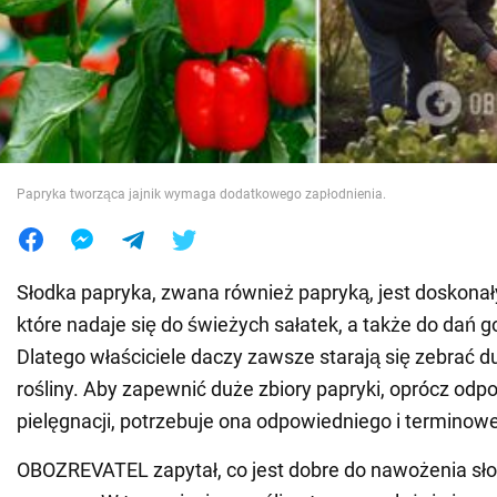
Wojna na Ukrainie
Świat
Jedzenie
Papryka tworząca jajnik wymaga dodatkowego zapłodnienia.
Słodka papryka, zwana również papryką, jest doskon
które nadaje się do świeżych sałatek, a także do dań g
Dlatego właściciele daczy zawsze starają się zebrać du
rośliny. Aby zapewnić duże zbiory papryki, oprócz odp
pielęgnacji, potrzebuje ona odpowiedniego i termino
OBOZREVATEL zapytał, co jest dobre do nawożenia sło