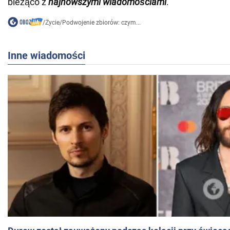
bieżąco z
najnowszymi wiadomościami
.
/
Życie
/
Podwojenie zbiorów: czym...
Inne wiadomości