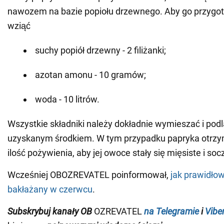
nawozem na bazie popiołu drzewnego. Aby go przygot
wziąć
suchy popiół drzewny - 2 filiżanki;
azotan amonu - 10 gramów;
woda - 10 litrów.
Wszystkie składniki należy dokładnie wymieszać i podl
uzyskanym środkiem. W tym przypadku papryka otrzy
ilość pożywienia, aby jej owoce stały się mięsiste i soc
Wcześniej OBOZREVATEL poinformował,
jak prawidło
bakłażany w czerwcu
.
Subskrybuj kanały OB
OZREVATEL
na Telegramie
i
Vibe