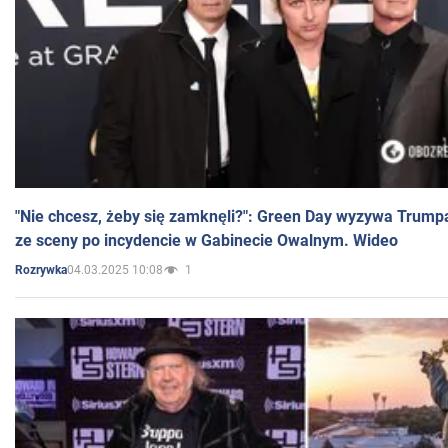
"Nie chcesz, żeby się zamknęli?": Green Day wyzywa Trump
ze sceny po incydencie w Gabinecie Owalnym. Wideo
04.03.2025 10:08
1
Rozrywka