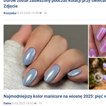
Durow został zauważony podczas kolacji przy świeca
Zdjęcie
05.03.2025 19:45
36
Rozrywka
Najmodniejszy kolor manicure na wiosnę 2025: pięć
05.03.2025 18:52
10
Dama