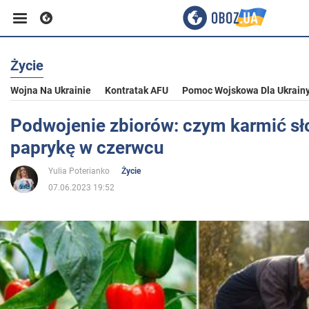
Życie
Biznes
Wojna Na Ukrainie
Kontratak AFU
Pomoc Wojskowa Dla Ukrain
Sport
Podwojenie zbiorów: czym karmić s
paprykę w czerwcu
Rozrywka
Yulia Poterianko
Życie
07.06.2023 19:52
Życie
Polityka
Społeczeństwo