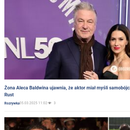
Żona Aleca Baldwina ujawnia, że aktor miał myśli samobójc
Rust
05.03.2025 11:02
3
Rozrywka