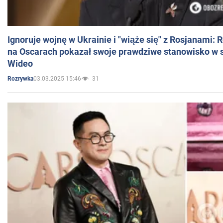
Ignoruje wojnę w Ukrainie i "wiąże się" z Rosjanami: 
na Oscarach pokazał swoje prawdziwe stanowisko w s
Wideo
03.03.2025 15:46
31
Rozrywka