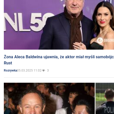
Żona Aleca Baldwina ujawnia, że aktor miał myśli samobójc
Rust
05.03.2025 11:02
3
Rozrywka