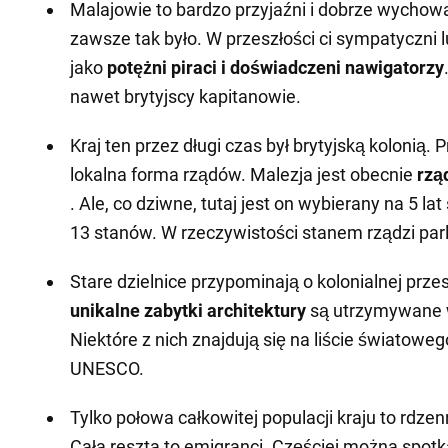
Malajowie to bardzo przyjaźni i dobrze wychowan
zawsze tak było. W przeszłości ci sympatyczni lu
jako
potężni piraci i doświadczeni nawigatorzy
nawet brytyjscy kapitanowie.
Kraj ten przez długi czas był brytyjską kolonią.
lokalna forma rządów. Malezja jest obecnie
rząd
. Ale, co dziwne, tutaj jest on wybierany na 5 l
13 stanów. W rzeczywistości stanem rządzi parl
Stare dzielnice przypominają o kolonialnej przes
unikalne zabytki architektury
są utrzymywane 
Niektóre z nich znajdują się na liście światowe
UNESCO.
Tylko połowa całkowitej populacji kraju to rdze
Cała reszta to emigranci. Częściej można spot