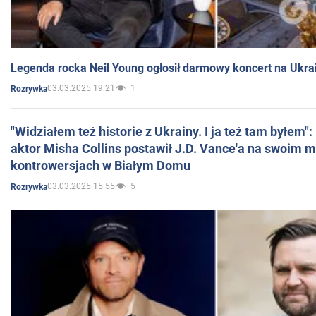
Legenda rocka Neil Young ogłosił darmowy koncert na Ukra
03.03.2025 19:21
1
Rozrywka
"Widziałem też historie z Ukrainy. I ja też tam byłem"
aktor Misha Collins postawił J.D. Vance'a na swoim m
kontrowersjach w Białym Domu
03.03.2025 15:55
5
Rozrywka