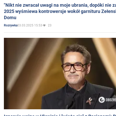
"Nikt nie zwracał uwagi na moje ubrania, dopóki nie z
2025 wyśmiewa kontrowersje wokół garnituru Zełens
Domu
03.03.2025 15:53
23
Rozrywka