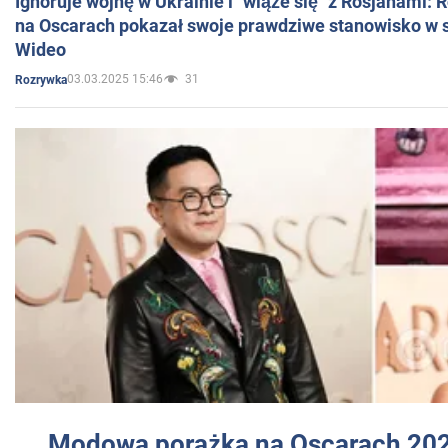
Ignoruje wojnę w Ukrainie i "wiąże się" z Rosjanami: 
na Oscarach pokazał swoje prawdziwe stanowisko w s
Wideo
03.03.2025 15:46
31
Rozrywka
Modowa porażka na Oscarach 202