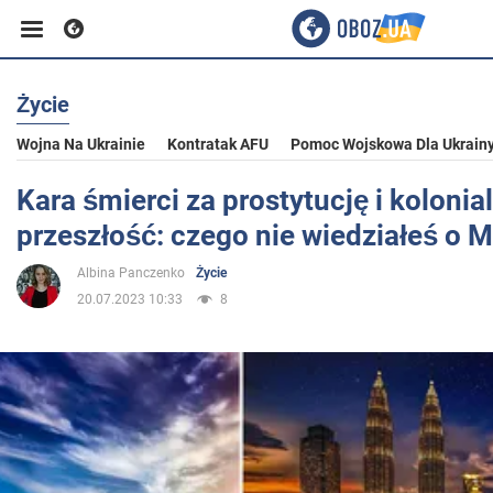
Życie
Biznes
Wojna Na Ukrainie
Kontratak AFU
Pomoc Wojskowa Dla Ukrain
Sport
Kara śmierci za prostytucję i kolonia
przeszłość: czego nie wiedziałeś o M
Rozrywka
Albina Panczenko
Życie
20.07.2023 10:33
8
Życie
Polityka
Społeczeństwo