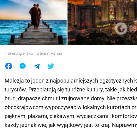
Wojna na Ukrainie
Świat
Jedzenie
Interesujące fakty na temat Malezji
Malezja to jeden z najpopularniejszych egzotycznych 
turystów. Przeplatają się tu różne kultury, takie jak bied
brud, drapacze chmur i zrujnowane domy. Nie przeszk
obcokrajowcom wypoczywać w lokalnych kurortach pr
pięknymi plażami, ciekawymi wycieczkami i komfortow
każdy jednak wie, jak wyjątkowy jest to kraj. Naprawmy