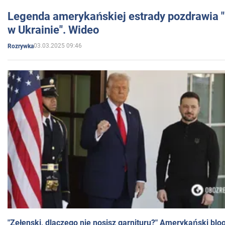
Legenda amerykańskiej estrady pozdrawia "br
w Ukrainie". Wideo
03.03.2025 09:46
Rozrywka
"Zełenski, dlaczego nie nosisz garnituru?" Amerykański blo