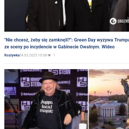
"Nie chcesz, żeby się zamknęli?": Green Day wyzywa Trump
ze sceny po incydencie w Gabinecie Owalnym. Wideo
04.03.2025 10:08
1
Rozrywka