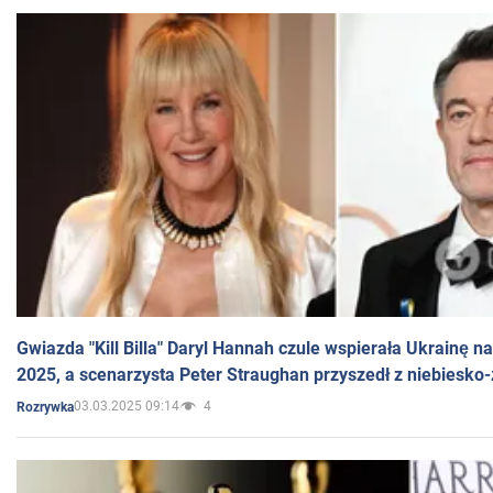
Gwiazda "Kill Billa" Daryl Hannah czule wspierała Ukrainę 
2025, a scenarzysta Peter Straughan przyszedł z niebiesko-
03.03.2025 09:14
4
Rozrywka