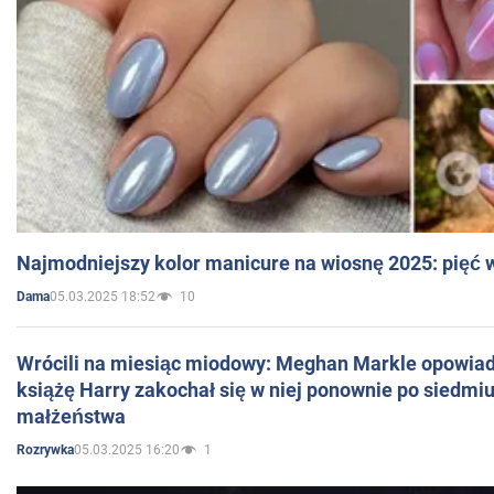
Najmodniejszy kolor manicure na wiosnę 2025: pięć
05.03.2025 18:52
10
Dama
Wrócili na miesiąc miodowy: Meghan Markle opowiada
książę Harry zakochał się w niej ponownie po siedmiu
małżeństwa
05.03.2025 16:20
1
Rozrywka