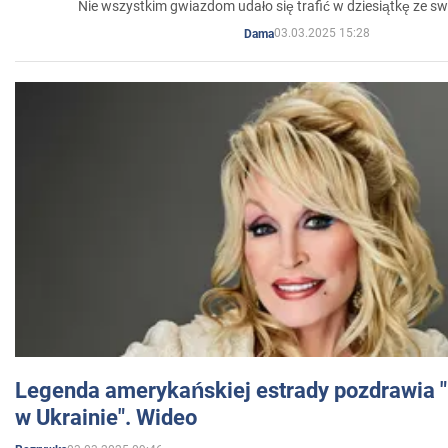
Nie wszystkim gwiazdom udało się trafić w dziesiątkę ze sw
03.03.2025 15:28
Dama
Legenda amerykańskiej estrady pozdrawia "br
w Ukrainie". Wideo