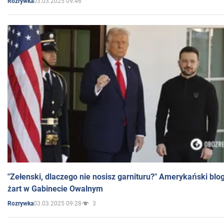
03.03.2025 09:46
Rozrywka
"Zełenski, dlaczego nie nosisz garnituru?" Amerykański blo
żart w Gabinecie Owalnym
03.03.2025 09:28
3
Rozrywka