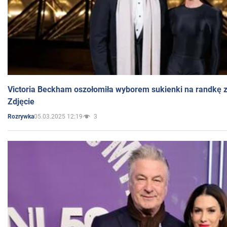
Victoria Beckham oszołomiła wyborem sukienki na randkę
Zdjęcie
05.03.2025 12:19
3
Rozrywka