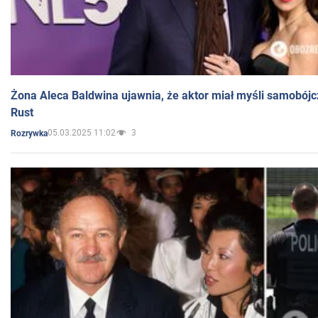
Żona Aleca Baldwina ujawnia, że aktor miał myśli samobójc
Rust
05.03.2025 11:02
3
Rozrywka