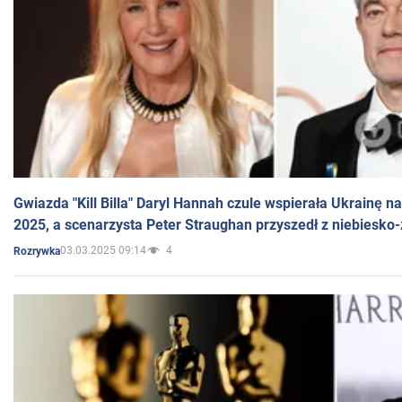
Gwiazda "Kill Billa" Daryl Hannah czule wspierała Ukrainę 
2025, a scenarzysta Peter Straughan przyszedł z niebiesko-
03.03.2025 09:14
4
Rozrywka