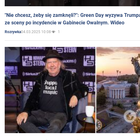
"Nie chcesz, żeby się zamknęli?": Green Day wyzywa Trump
ze sceny po incydencie w Gabinecie Owalnym. Wideo
04.03.2025 10:08
1
Rozrywka