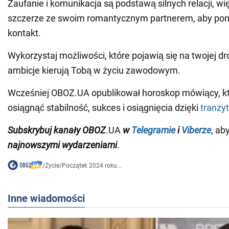
Zaufanie i komunikacja są podstawą silnych relacji, w
szczerze ze swoim romantycznym partnerem, aby po
kontakt.
Wykorzystaj możliwości, które pojawią się na twojej d
ambicje kierują Tobą w życiu zawodowym.
Wcześniej OBOZ.UA opublikował horoskop mówiący, kt
osiągnąć stabilność, sukces i osiągnięcia dzięki
tranzy
Subskrybuj
kanały
OBOZ
.UA
w
Telegramie
i
Viberze
, ab
najnowszymi wydarzeniami
.
/
Życie
/
Początek 2024 roku...
Inne wiadomości