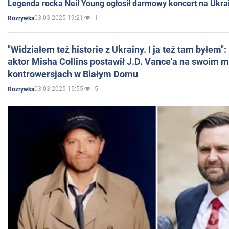
Legenda rocka Neil Young ogłosił darmowy koncert na Ukra
03.03.2025 19:21
1
Rozrywka
"Widziałem też historie z Ukrainy. I ja też tam byłem"
aktor Misha Collins postawił J.D. Vance'a na swoim m
kontrowersjach w Białym Domu
03.03.2025 15:55
5
Rozrywka