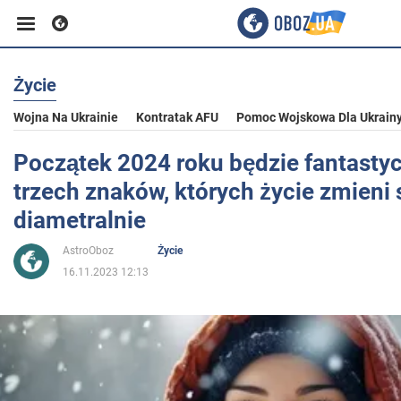
Życie
Biznes
Wojna Na Ukrainie
Kontratak AFU
Pomoc Wojskowa Dla Ukrain
Sport
Początek 2024 roku będzie fantastyc
trzech znaków, których życie zmieni 
Rozrywka
diametralnie
AstroOboz
Życie
Życie
16.11.2023 12:13
Polityka
Społeczeństwo