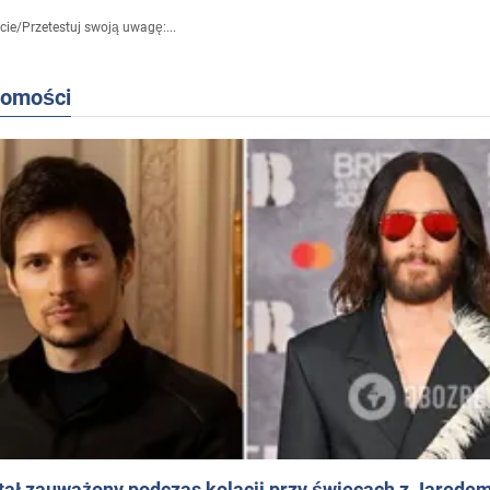
cie
/
Przetestuj swoją uwagę:...
domości
ał zauważony podczas kolacji przy świecach z Jaredem