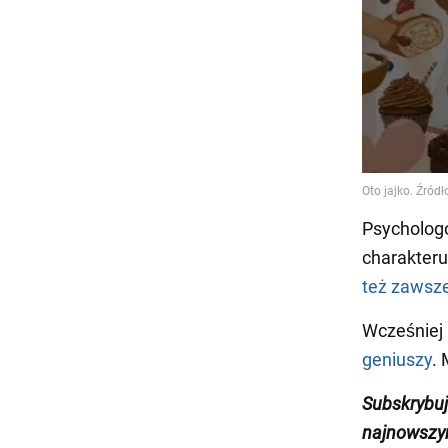
Psychologo
charakteru.
też zawsz
Wcześniej
geniuszy
. 
Subskrybuj
najnowszy