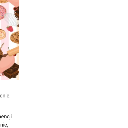
enie,
encji
nie,