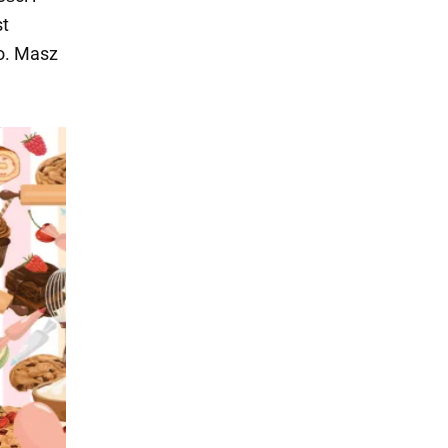
st
o. Masz