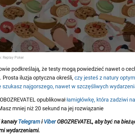
wie podkreślają, że testy mogą powiedzieć nawet o ce
 Prosta iluzja optyczna określi,
czy jesteś z natury optym
e szukasz najgorszego, nawet w szczęśliwych wydarzen
 OBOZREVATEL opublikował
łamigłówkę, która zadziwi n
Masz mniej niż 20 sekund na jej rozwiązanie
 kanały
Telegram
i
Viber
OBOZREVATEL
, aby być na bieżą
mi wydarzeniami
.