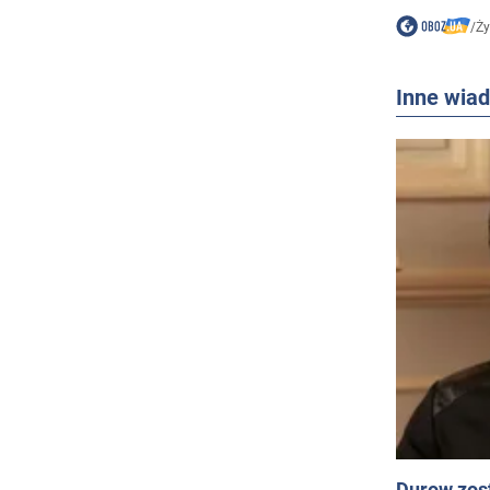
/
Ży
Inne wia
Durow zost