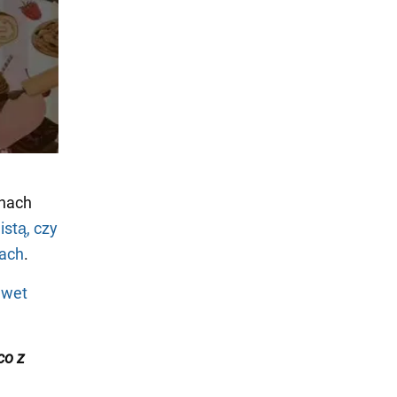
chach
istą, czy
iach
.
awet
co z