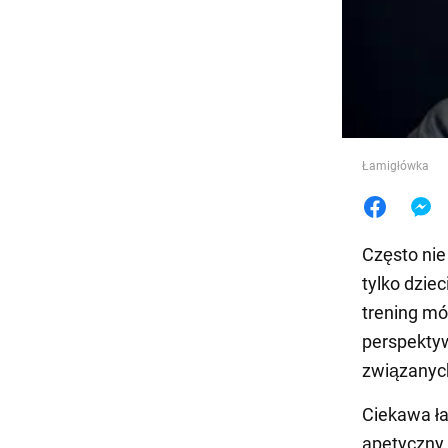
Jedzeni
Łamigłówka
Często nie
tylko dzie
trening mó
perspekty
związanyc
Ciekawa ł
apetyczny 