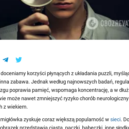
e
 doceniamy korzyści płynących z układania puzzli, myśląc
cinna zabawa. Jednak według najnowszych badań, regul
zgu poprawia pamięć, wspomaga koncentrację, a w dłuż
wie może nawet zmniejszyć ryzyko chorób neurologiczn
h z wiekiem.
amigłówka zyskuje coraz większą popularność w
sieci
. D
obrazek przedstawia ciasta, pączki, babeczki, inne słodko