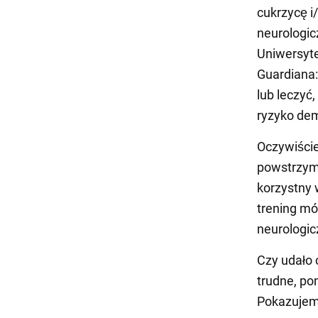
cukrzycę i
neurologic
Uniwersyte
Guardiana:
lub leczyć
ryzyko dem
Oczywiście
powstrzyma
korzystny 
trening mó
neurologic
Czy udało 
trudne, po
Pokazujemy