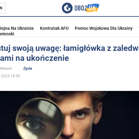
N
ojna Na Ukrainie
Kontratak AFU
Pomoc Wojskowa Dla Ukrainy
ełenski
tuj swoją uwagę: łamigłówka z zaledw
ami na ukończenie
ka
 Milsent
Życie
.2023 18:05
eństwo
a Ukrainie