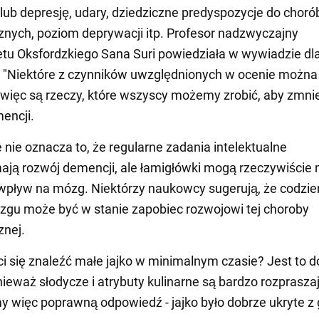
/lub depresję, udary, dziedziczne predyspozycje do choró
znych, poziom deprywacji itp. Profesor nadzwyczajny
tu Oksfordzkiego Sana Suri powiedziała w wywiadzie dl
 "Niektóre z czynników uwzględnionych w ocenie można
, więc są rzeczy, które wszyscy możemy zrobić, aby zmni
encji.
 nie oznacza to, że regularne zadania intelektualne
ją rozwój demencji, ale łamigłówki mogą rzeczywiście 
wpływ na mózg. Niektórzy naukowcy sugerują, że codzi
zgu może być w stanie zapobiec rozwojowi tej choroby
znej.
ci się znaleźć małe jajko w minimalnym czasie? Jest to d
nieważ słodycze i atrybuty kulinarne są bardzo rozprasza
 więc poprawną odpowiedź - jajko było dobrze ukryte z 