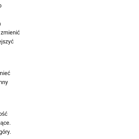
b
a
 zmienić
ejszyć
mieć
enny
ość
jące.
góry.