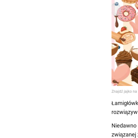
Łamigłówka
rozwiązywa
Niedawno B
związanej 