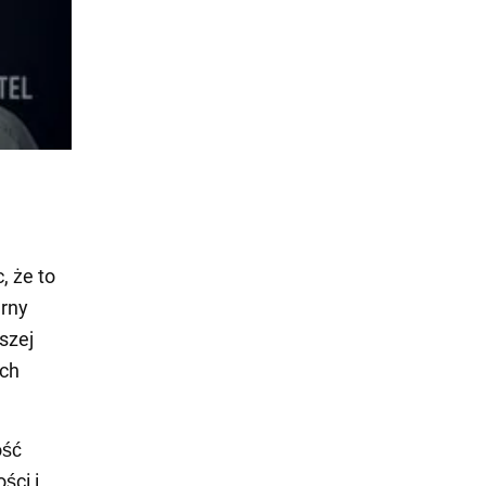
, że to
arny
szej
ych
ość
ści i