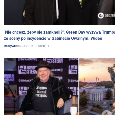
"Nie chcesz, żeby się zamknęli?": Green Day wyzywa Trump
ze sceny po incydencie w Gabinecie Owalnym. Wideo
04.03.2025 10:08
1
Rozrywka