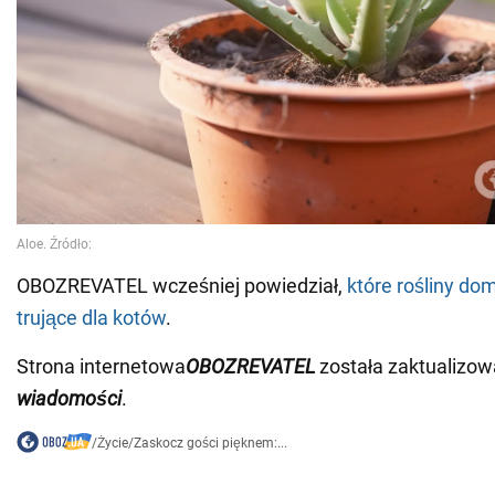
OBOZREVATEL wcześniej powiedział,
które rośliny d
trujące dla kotów
.
Strona internetowa
OBOZREVATEL
została zaktualizo
wiadomości
.
/
Życie
/
Zaskocz gości pięknem:...