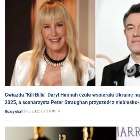
Gwiazda "Kill Billa" Daryl Hannah czule wspierała Ukrainę 
2025, a scenarzysta Peter Straughan przyszedł z niebiesko-
03.03.2025 09:14
4
Rozrywka