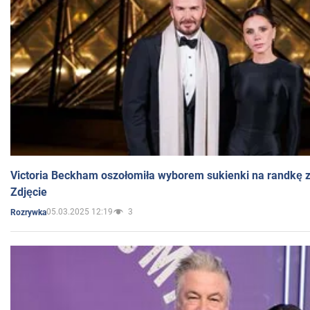
Victoria Beckham oszołomiła wyborem sukienki na randkę
Zdjęcie
05.03.2025 12:19
3
Rozrywka