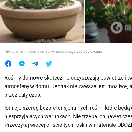
Wojna na Ukrainie
Świat
Jedzenie
Niektóre rośliny domowe nie wymagają częstego podlewania
Rośliny domowe skutecznie oczyszczają powietrze i t
atmosferę w domu. Jednak nie zawsze jest możliwe, a
przez cały czas.
Istnieje szereg bezpretensjonalnych roślin, które będą
niesprzyjających warunkach. Nie trzeba ich nawet czę
Przeczytaj więcej o liście tych roślin w materiale OB