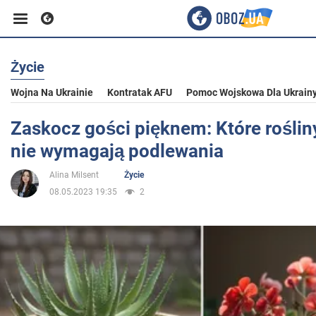
Życie
Biznes
Wojna Na Ukrainie
Kontratak AFU
Pomoc Wojskowa Dla Ukrain
Sport
Zaskocz gości pięknem: Które rośl
nie wymagają podlewania
Rozrywka
Alina Milsent
Życie
08.05.2023 19:35
2
Życie
Polityka
Społeczeństwo