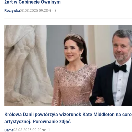
żart w Gabinecie Owalnym
03.03.2025 09:28
3
Rozrywka
Królowa Danii powtórzyła wizerunek Kate Middleton na coro
artystycznej. Porównanie zdjęć
03.03.2025 09:20
1
Dama