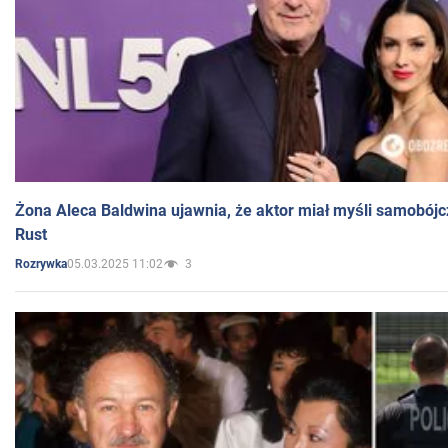
Żona Aleca Baldwina ujawnia, że aktor miał myśli samobójc
Rust
05.03.2025 11:02
3
Rozrywka