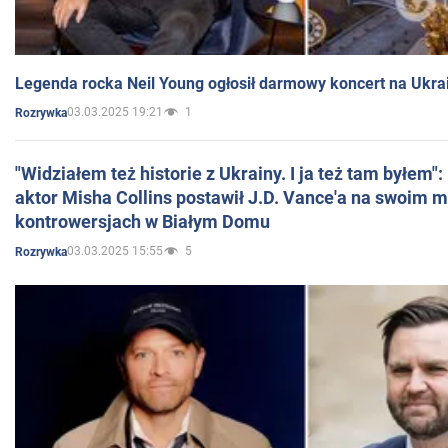
Legenda rocka Neil Young ogłosił darmowy koncert na Ukra
03.03.2025 19:21
1
Rozrywka
"Widziałem też historie z Ukrainy. I ja też tam byłem"
aktor Misha Collins postawił J.D. Vance'a na swoim m
kontrowersjach w Białym Domu
03.03.2025 15:55
5
Rozrywka