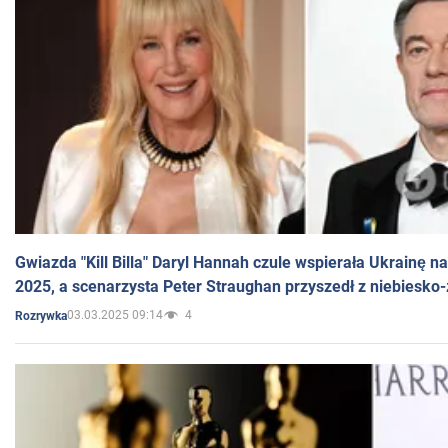
Gwiazda "Kill Billa" Daryl Hannah czule wspierała Ukrainę 
2025, a scenarzysta Peter Straughan przyszedł z niebiesko-
03.03.2025 09:14
4
Rozrywka