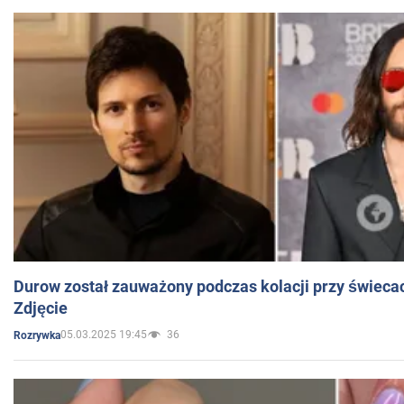
Durow został zauważony podczas kolacji przy świeca
Zdjęcie
05.03.2025 19:45
36
Rozrywka