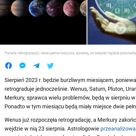
Wojna na Ukrainie
Świat
Jedzenie
Parada retrogradacji i dwie pełnie księżyca sprawią, że sierpień będzie pracow
Sierpień 2023 r. będzie burzliwym miesiącem, poniewa
retrograduje jednocześnie. Wenus, Saturn, Pluton, Ura
Merkury, sprawca wielu problemów, będą w sierpniu w 
Ponadto w tym miesiącu będą miały miejsce dwie pełn
Wenus już rozpoczęła retrogradację, a Merkury zakończ
wejdzie w nią 23 sierpnia. Astrologowie
przeanalizowal