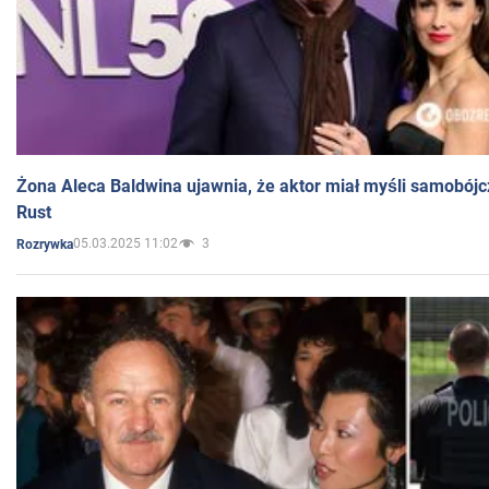
Żona Aleca Baldwina ujawnia, że aktor miał myśli samobójc
Rust
05.03.2025 11:02
3
Rozrywka