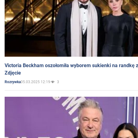
Victoria Beckham oszołomiła wyborem sukienki na randkę
Zdjęcie
05.03.2025 12:19
3
Rozrywka