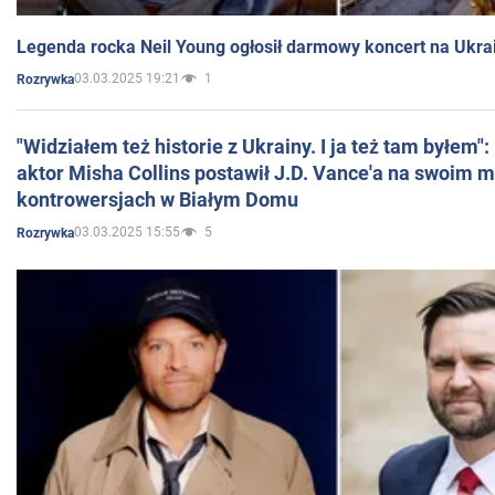
Legenda rocka Neil Young ogłosił darmowy koncert na Ukra
03.03.2025 19:21
1
Rozrywka
"Widziałem też historie z Ukrainy. I ja też tam byłem"
aktor Misha Collins postawił J.D. Vance'a na swoim m
kontrowersjach w Białym Domu
03.03.2025 15:55
5
Rozrywka