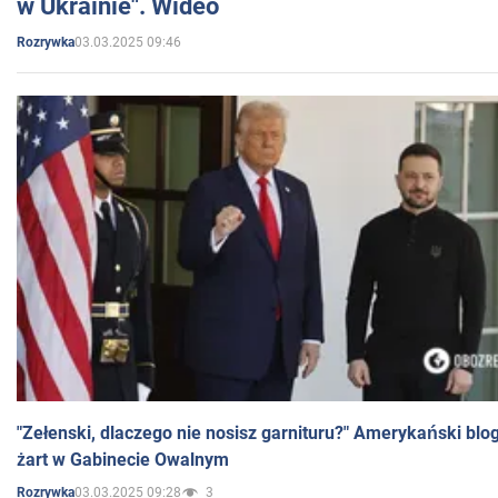
w Ukrainie". Wideo
03.03.2025 09:46
Rozrywka
"Zełenski, dlaczego nie nosisz garnituru?" Amerykański blo
żart w Gabinecie Owalnym
03.03.2025 09:28
3
Rozrywka