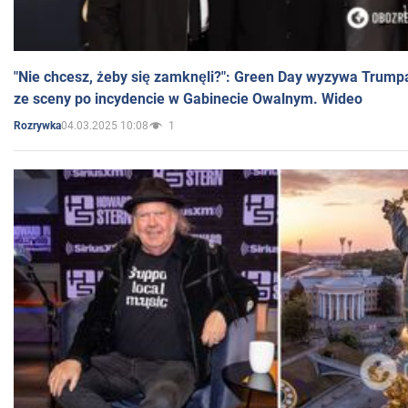
"Nie chcesz, żeby się zamknęli?": Green Day wyzywa Trump
ze sceny po incydencie w Gabinecie Owalnym. Wideo
04.03.2025 10:08
1
Rozrywka