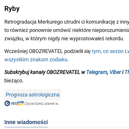
Ryby
Retrogradacja Merkurego utrudni ci komunikację z inn
to również ponownie omówić niektóre nieporozumienia
związku, w którym nigdy nie wyprostowałeś rekordu.
Wcześniej OBOZREVATEL podzielił się
tym, co sezon 
wszystkim znakom zodiaku
.
Subskrybuj kanały OBOZREVATEL w
Telegram
,
Viber
i
T
bieżąco.
Prognoza astrologiczna
/
Życie
/
Sześć planet w...
Inne wiadomości