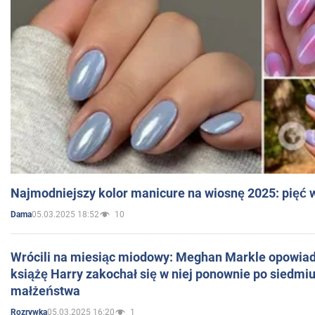
Najmodniejszy kolor manicure na wiosnę 2025: pięć
05.03.2025 18:52
10
Dama
Wrócili na miesiąc miodowy: Meghan Markle opowiada
książę Harry zakochał się w niej ponownie po siedmiu
małżeństwa
05.03.2025 16:20
1
Rozrywka