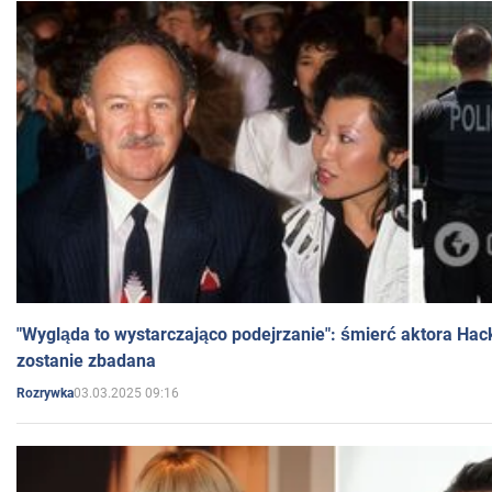
"Wygląda to wystarczająco podejrzanie": śmierć aktora Hac
zostanie zbadana
03.03.2025 09:16
Rozrywka