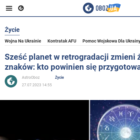
Życie
Biznes
Wojna Na Ukrainie
Kontratak AFU
Pomoc Wojskowa Dla Ukrain
Sport
Sześć planet w retrogradacji zmieni ż
znaków: kto powinien się przygotow
Rozrywka
AstroOboz
Życie
27.07.2023 14:55
Życie
Polityka
Społeczeństwo