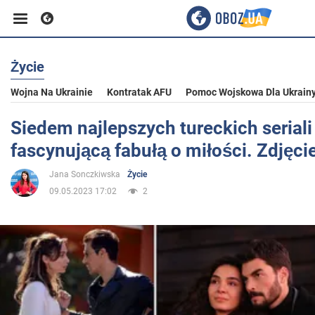
Życie
Biznes
Wojna Na Ukrainie
Kontratak AFU
Pomoc Wojskowa Dla Ukrain
Sport
Siedem najlepszych tureckich seriali
fascynującą fabułą o miłości. Zdjęci
Rozrywka
Jana Sonczkiwska
Życie
09.05.2023 17:02
2
Życie
Polityka
Społeczeństwo