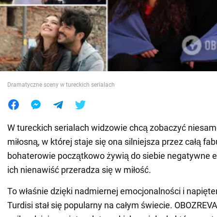
Wojna na Ukrainie
Świat
Jedzenie
Dramatyczne sceny w tureckich serialach
W tureckich serialach widzowie chcą zobaczyć niesamo
miłosną, w której staje się ona silniejsza przez całą fa
bohaterowie początkowo żywią do siebie negatywne e
ich nienawiść przeradza się w miłość.
To właśnie dzięki nadmiernej emocjonalności i napięt
Turdisi stał się popularny na całym świecie. OBOZRE