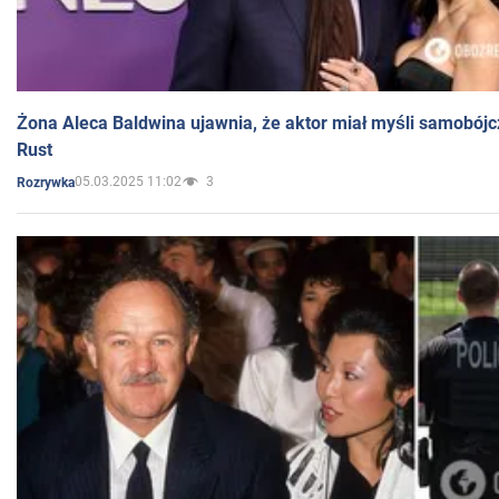
Żona Aleca Baldwina ujawnia, że aktor miał myśli samobójc
Rust
05.03.2025 11:02
3
Rozrywka