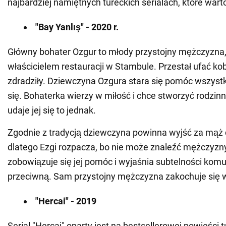
najbardziej namiętnych tureckich serialach, które wart
"Bay Yanlış" - 2020 r.
Główny bohater Ozgur to młody przystojny mężczyzna, 
właścicielem restauracji w Stambule. Przestał ufać ko
zdradziły. Dziewczyna Ozgura stara się pomóc wszyst
się. Bohaterka wierzy w miłość i chce stworzyć rodzin
udaje jej się to jednak.
Zgodnie z tradycją dziewczyna powinna wyjść za mąż d
dlatego Ezgi rozpacza, bo nie może znaleźć mężczyzn
zobowiązuje się jej pomóc i wyjaśnia subtelności komun
przeciwną. Sam przystojny mężczyzna zakochuje się 
"Hercai" - 2019
Serial "Hercai" oparty jest na bestsellerowej powieści 