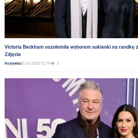
Victoria Beckham oszołomiła wyborem sukienki na randkę
Zdjęcie
05.03.2025 12:19
3
Rozrywka