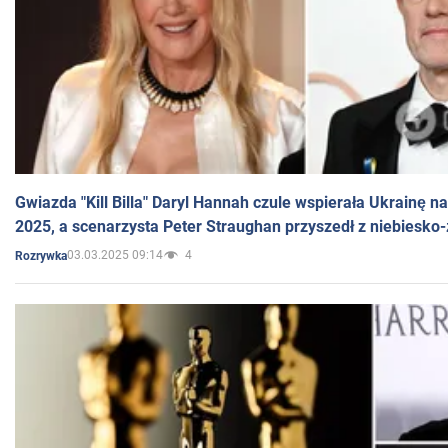
Gwiazda "Kill Billa" Daryl Hannah czule wspierała Ukrainę 
2025, a scenarzysta Peter Straughan przyszedł z niebiesko-
03.03.2025 09:14
4
Rozrywka