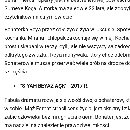
Sumeye Koça. Autorka ma zaledwie 23 lata, ale zdobył
czytelników na całym świecie.
Bohaterka Reya przez całe życie żyła w luksusie. Spo
kochanka Mirana i chłopak zakochuje się w niej. Koch
prostu skąpani w tęczy idylli, ale nie wszyscy są zado
odkrytego związku. Reya ma rywala, który chce odebrać
Bohaterowie muszą przetrwać wiele prób na drodze 
szczęścia.
"SIYAH BEYAZ AŞK" - 2017 R.
Fabuła dramatu rozwija się wokół dwójki bohaterów, kt
w sobie. Mąż Ferhat stracił sens życia, jest okrutny i 
zabić człowieka bez mrugnięcia okiem. Bohater jest z
ma nadziei na znalezienie prawdziwej miłości.