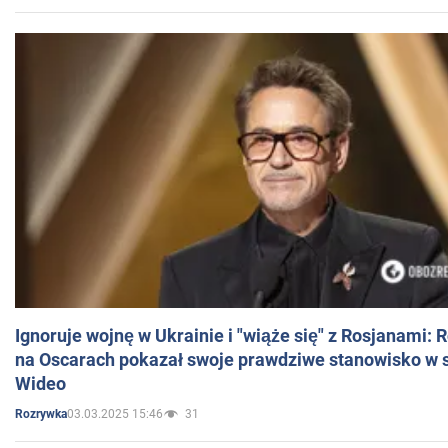
Ignoruje wojnę w Ukrainie i "wiąże się" z Rosjanami: 
na Oscarach pokazał swoje prawdziwe stanowisko w s
Wideo
03.03.2025 15:46
31
Rozrywka