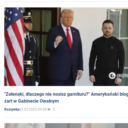
"Zełenski, dlaczego nie nosisz garnituru?" Amerykański blo
żart w Gabinecie Owalnym
03.03.2025 09:28
3
Rozrywka