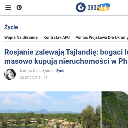
Życie
Biznes
Wojna Na Ukrainie
Kontratak AFU
Pomoc Wojskowa Dla Ukrain
Sport
Rosjanie zalewają Tajlandię: bogaci l
masowo kupują nieruchomości w Ph
Rozrywka
Kseniya Kapustyńska
Życie
28.07.2023 14:43
Życie
Polityka
Społeczeństwo