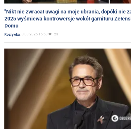
"Nikt nie zwracał uwagi na moje ubrania, dopóki nie z
2025 wyśmiewa kontrowersje wokół garnituru Zełens
Domu
03.03.2025 15:53
23
Rozrywka