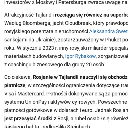
inwestorów z Moskwy i Petersburga zwraca uwagę na r
Atrakcyjność Tajlandii
rozciąga się również na superb
Według Bloomberga, jacht Cloudbreak, który prawdop
rosyjskiego potentata nieruchomości
Aleksandra Swe
sankcjami na Ukrainie), został zauważony w Phuket p
roku. W styczniu 2023 r. inny rosyjski miliarder specjali
materiałach budowlanych,
Igor Rybakow
, zorganizował
z coachingu biznesowego dla grupy 20 osób.
Co ciekawe,
Rosjanie w Tajlandii nauczyli się obchodz
płatnicze
, w szczególności ograniczenia dotyczące tra
Visa i Mastercard. Płatności dokonywane są za pomoc
systemu UnionPay i aktywów cyfrowych. Powszechne 
płatności gotówkowe w dolarach i euro. Jednak Rosj
jest przesyłać środki z
Rosji, a rubel osłabił się równi
tajskiego bahta, podkreśliła Steinbach.