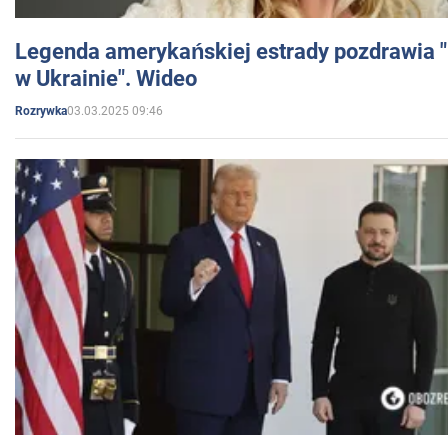
Legenda amerykańskiej estrady pozdrawia "br
w Ukrainie". Wideo
03.03.2025 09:46
Rozrywka