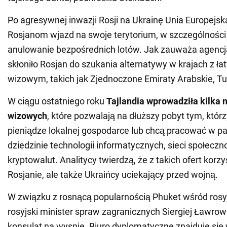
Po agresywnej inwazji Rosji na Ukrainę Unia Europejska
Rosjanom wjazd na swoje terytorium, w szczególności
anulowanie bezpośrednich lotów. Jak zauważa agencja
skłoniło Rosjan do szukania alternatywy w krajach z 
wizowym, takich jak Zjednoczone Emiraty Arabskie, Turc
W ciągu ostatniego roku
Tajlandia wprowadziła kilka
wizowych
, które pozwalają na dłuższy pobyt tym, któr
pieniądze lokalnej gospodarce lub chcą pracować w p
dziedzinie technologii informatycznych, sieci społeczn
kryptowalut. Analitycy twierdzą, że z takich ofert korzys
Rosjanie, ale także Ukraińcy uciekający przed wojną.
W związku z rosnącą popularnością Phuket wśród rosy
rosyjski minister spraw zagranicznych Siergiej Ławrow 
konsulat na wyspie. Biuro dyplomatyczne znajduje się