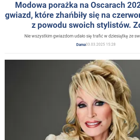
Modowa porażka na Oscarach 202
gwiazd, które zhańbiły się na czer
z powodu swoich stylistów. Z
Nie wszystkim gwiazdom udało się trafić w dziesiątkę ze sw
03.03.2025 15:28
Dama