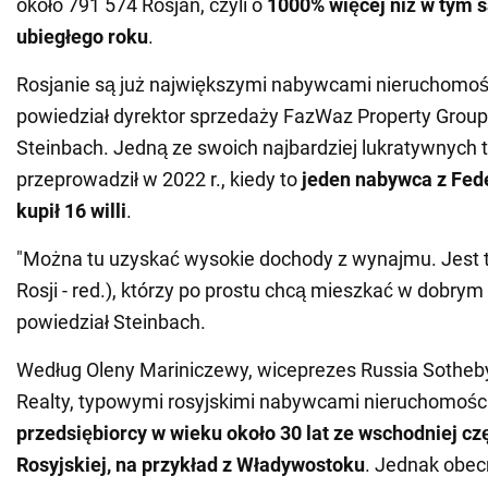
około 791 574 Rosjan, czyli o
1000% więcej niż w tym
ubiegłego
roku
.
Rosjanie są już największymi nabywcami nieruchomoś
powiedział dyrektor sprzedaży FazWaz Property Group
Steinbach. Jedną ze swoich najbardziej lukratywnych t
przeprowadził w 2022 r., kiedy to
jeden nabywca z Fede
kupił 16 willi
.
"Można tu uzyskać wysokie dochody z wynajmu. Jest te
Rosji - red.), którzy po prostu chcą mieszkać w dobrym 
powiedział Steinbach.
Według Oleny Mariniczewy, wiceprezes Russia Sotheby'
Realty, typowymi rosyjskimi nabywcami nieruchomości 
przedsiębiorcy w wieku około 30 lat ze wschodniej cz
Rosyjskiej, na przykład z Władywostoku
. Jednak obec