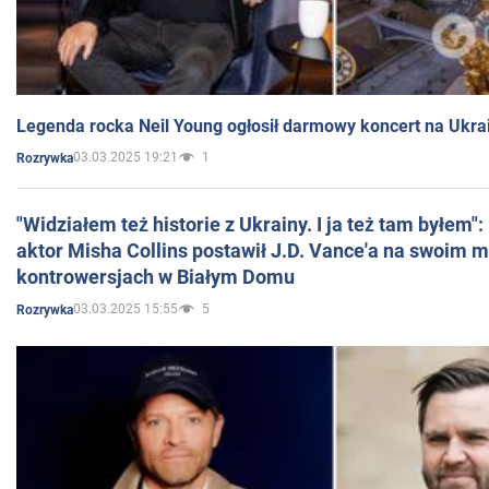
Legenda rocka Neil Young ogłosił darmowy koncert na Ukra
03.03.2025 19:21
1
Rozrywka
"Widziałem też historie z Ukrainy. I ja też tam byłem"
aktor Misha Collins postawił J.D. Vance'a na swoim m
kontrowersjach w Białym Domu
03.03.2025 15:55
5
Rozrywka