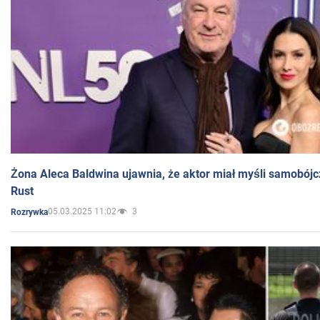
Żona Aleca Baldwina ujawnia, że aktor miał myśli samobójc
Rust
05.03.2025 11:02
3
Rozrywka