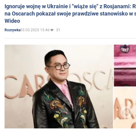
Ignoruje wojnę w Ukrainie i "wiąże się" z Rosjanami: 
na Oscarach pokazał swoje prawdziwe stanowisko w s
Wideo
03.03.2025 15:46
31
Rozrywka