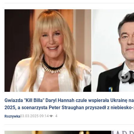
Gwiazda "Kill Billa" Daryl Hannah czule wspierała Ukrainę 
2025, a scenarzysta Peter Straughan przyszedł z niebiesko-
03.03.2025 09:14
4
Rozrywka