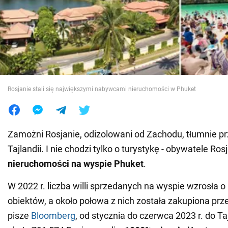
Wojna na Ukrainie
Świat
Jedzenie
Rosjanie stali się największymi nabywcami nieruchomości w Phuket
Zamożni Rosjanie, odizolowani od Zachodu, tłumnie p
Tajlandii. I nie chodzi tylko o turystykę - obywatele Ros
nieruchomości na wyspie Phuket
.
W 2022 r. liczba willi sprzedanych na wyspie wzrosła 
obiektów, a około połowa z nich została zakupiona prz
pisze
Bloomberg
, od stycznia do czerwca 2023 r. do Ta