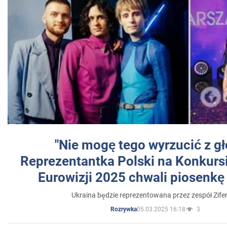
"Nie mogę tego wyrzucić z gł
Reprezentantka Polski na Konkurs
Eurowizji 2025 chwali piosenkę
Ukraina będzie reprezentowana przez zespół Zifer
05.03.2025 16:18
3
Rozrywka