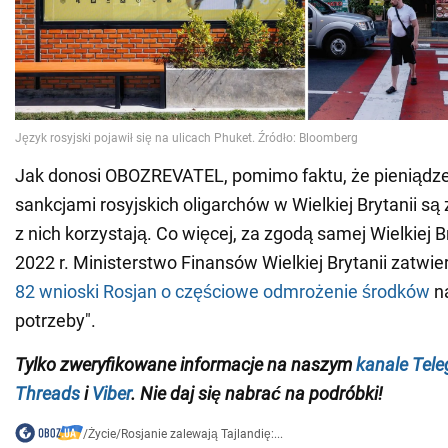
Jak donosi OBOZREVATEL, pomimo faktu, że pieniądze
sankcjami rosyjskich oligarchów w Wielkiej Brytanii s
z nich korzystają. Co więcej, za zgodą samej Wielkiej Br
2022 r. Ministerstwo Finansów Wielkiej Brytanii zatwie
82 wnioski Rosjan o częściowe odmrożenie środków
n
potrzeby".
Tylko
zweryfikowane informacje na naszym
kanale Tel
Threads
i
Viber
. Nie daj się nabrać na podróbki!
/
Życie
/
Rosjanie zalewają Tajlandię:...