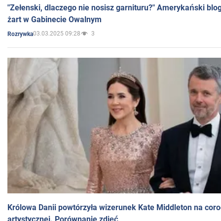
"Zełenski, dlaczego nie nosisz garnituru?" Amerykański blo
żart w Gabinecie Owalnym
03.03.2025 09:28
3
Rozrywka
Królowa Danii powtórzyła wizerunek Kate Middleton na coro
artystycznej. Porównanie zdjęć