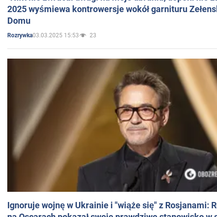
2025 wyśmiewa kontrowersje wokół garnituru Zełens
Domu
03.03.2025 15:53
23
Rozrywka
Ignoruje wojnę w Ukrainie i "wiąże się" z Rosjanami: 
na Oscarach pokazał swoje prawdziwe stanowisko w s