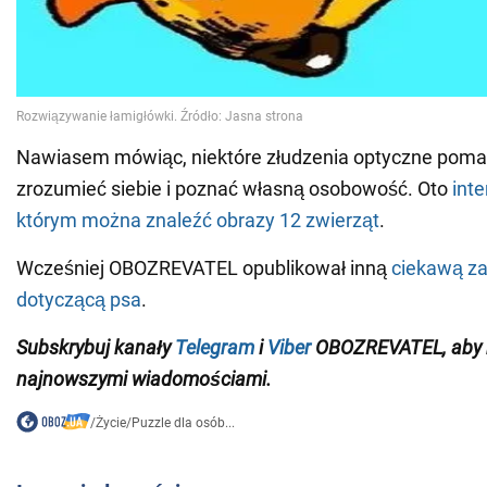
Nawiasem mówiąc, niektóre złudzenia optyczne poma
zrozumieć siebie i poznać własną osobowość. Oto
inte
którym można znaleźć obrazy 12 zwierząt
.
Wcześniej OBOZREVATEL opublikował inną
ciekawą z
dotyczącą psa
.
Subskrybuj kanały
Telegram
i
Viber
OBOZREVATEL, aby b
najnowszymi wiadomościami.
/
Życie
/
Puzzle dla osób...