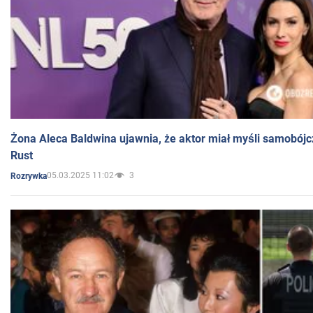
Żona Aleca Baldwina ujawnia, że aktor miał myśli samobójc
Rust
05.03.2025 11:02
3
Rozrywka