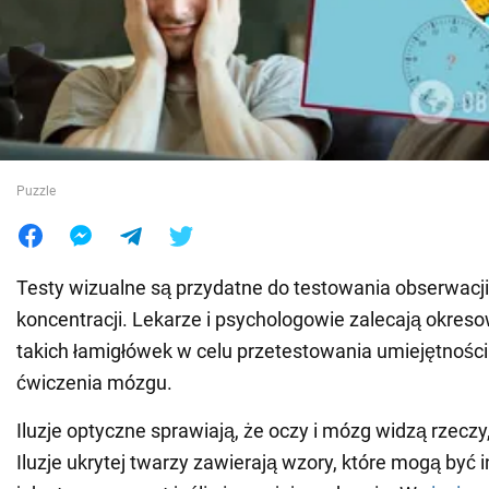
Wojna na Ukrainie
Świat
Jedzenie
Puzzle
Testy wizualne są przydatne do testowania obserwacji,
koncentracji. Lekarze i psychologowie zalecają okre
takich łamigłówek w celu przetestowania umiejętnośc
ćwiczenia mózgu.
Iluzje optyczne sprawiają, że oczy i mózg widzą rzeczy
Iluzje ukrytej twarzy zawierają wzory, które mogą być