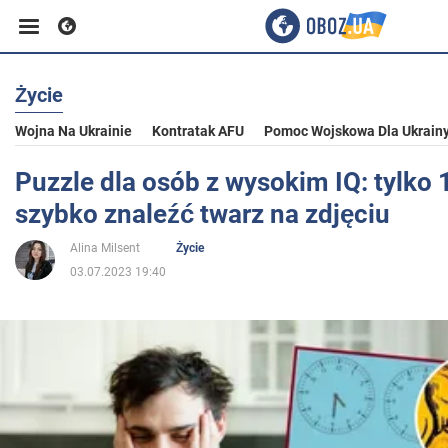
Życie
Biznes
Wojna Na Ukrainie
Kontratak AFU
Pomoc Wojskowa Dla Ukrain
Sport
Puzzle dla osób z wysokim IQ: tylko 
szybko znaleźć twarz na zdjęciu
Rozrywka
Alina Milsent
Życie
03.07.2023 19:40
Życie
Polityka
Społeczeństwo