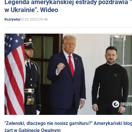
Legenda amerykańskiej estrady pozdrawia "br
w Ukrainie". Wideo
03.03.2025 09:46
Rozrywka
"Zełenski, dlaczego nie nosisz garnituru?" Amerykański blo
żart w Gabinecie Owalnym