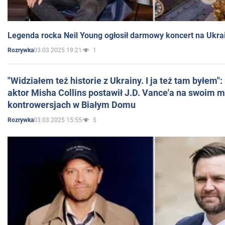
Legenda rocka Neil Young ogłosił darmowy koncert na Ukra
03.03.2025 19:21
1
Rozrywka
"Widziałem też historie z Ukrainy. I ja też tam byłem"
aktor Misha Collins postawił J.D. Vance'a na swoim m
kontrowersjach w Białym Domu
03.03.2025 15:55
5
Rozrywka