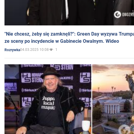
"Nie chcesz, żeby się zamknęli?": Green Day wyzywa Trump
ze sceny po incydencie w Gabinecie Owalnym. Wideo
04.03.2025 10:08
1
Rozrywka