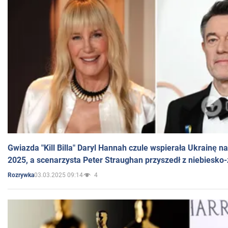
Gwiazda "Kill Billa" Daryl Hannah czule wspierała Ukrainę 
2025, a scenarzysta Peter Straughan przyszedł z niebiesko-
03.03.2025 09:14
4
Rozrywka