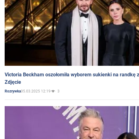
Victoria Beckham oszołomiła wyborem sukienki na randkę
Zdjęcie
05.03.2025 12:19
3
Rozrywka