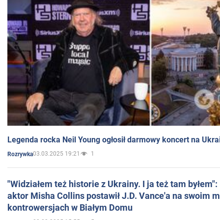
Legenda rocka Neil Young ogłosił darmowy koncert na Ukra
03.03.2025 19:21
1
Rozrywka
"Widziałem też historie z Ukrainy. I ja też tam byłem"
aktor Misha Collins postawił J.D. Vance'a na swoim m
kontrowersjach w Białym Domu