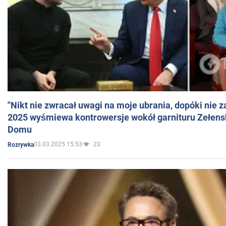
"Nikt nie zwracał uwagi na moje ubrania, dopóki nie z
2025 wyśmiewa kontrowersje wokół garnituru Zełens
Domu
03.03.2025 15:53
23
Rozrywka