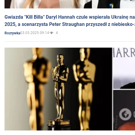
Gwiazda "Kill Billa" Daryl Hannah czule wspierała Ukrainę 
2025, a scenarzysta Peter Straughan przyszedł z niebiesko-
03.03.2025 09:14
4
Rozrywka