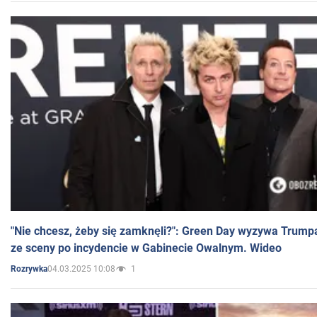
"Nie chcesz, żeby się zamknęli?": Green Day wyzywa Trump
ze sceny po incydencie w Gabinecie Owalnym. Wideo
04.03.2025 10:08
1
Rozrywka