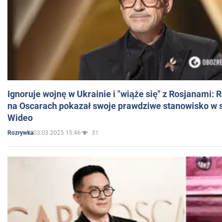
Ignoruje wojnę w Ukrainie i "wiąże się" z Rosjanami: 
na Oscarach pokazał swoje prawdziwe stanowisko w s
Wideo
03.03.2025 15:46
31
Rozrywka