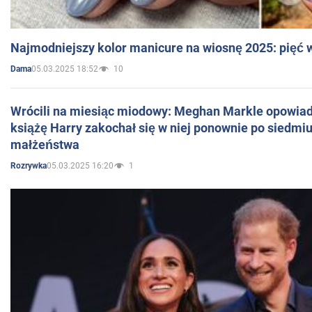
Najmodniejszy kolor manicure na wiosnę 2025: pięć
05.03.2025 18:52
10
Dama
Wrócili na miesiąc miodowy: Meghan Markle opowiada
książę Harry zakochał się w niej ponownie po siedmiu
małżeństwa
05.03.2025 16:20
1
Rozrywka