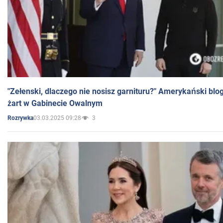
"Zełenski, dlaczego nie nosisz garnituru?" Amerykański blo
żart w Gabinecie Owalnym
03.03.2025 09:28
3
Rozrywka