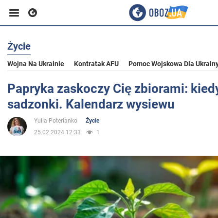
Życie
Biznes
Wojna Na Ukrainie
Kontratak AFU
Pomoc Wojskowa Dla Ukrain
Sport
Papryka zaskoczy Cię zbiorami: kie
sadzonki. Kalendarz wysiewu
Rozrywka
Yulia Poterianko
Życie
25.02.2024 12:33
1
Życie
Polityka
Społeczeństwo