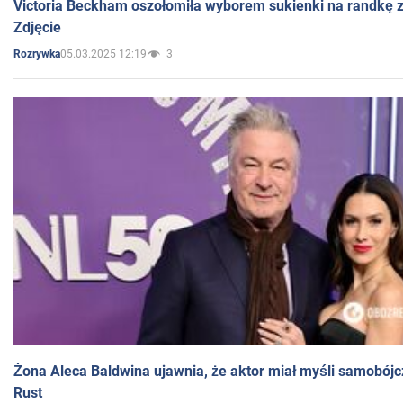
Victoria Beckham oszołomiła wyborem sukienki na randkę
Zdjęcie
05.03.2025 12:19
3
Rozrywka
Żona Aleca Baldwina ujawnia, że aktor miał myśli samobójc
Rust