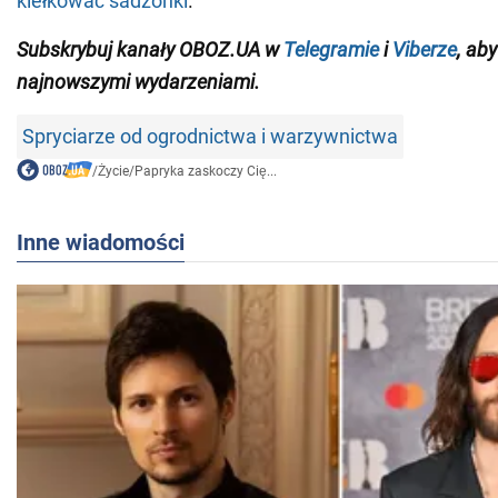
kiełkować sadzonki
.
Subskrybuj kanały OBOZ.UA w
Telegramie
i
Viberze
, ab
najnowszymi wydarzeniami
.
Spryciarze od ogrodnictwa i warzywnictwa
/
Życie
/
Papryka zaskoczy Cię...
Inne wiadomości