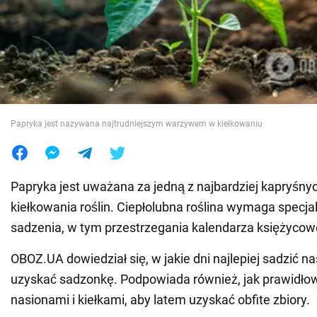
Wojna na Ukrainie
Świat
Jedzenie
Papryka jest nazywana najtrudniejszym warzywem w kiełkowaniu
Papryka jest uważana za jedną z najbardziej kapryśnyc
kiełkowania roślin. Ciepłolubna roślina wymaga spec
sadzenia, w tym przestrzegania kalendarza księżycow
OBOZ.UA dowiedział się, w jakie dni najlepiej sadzić na
uzyskać sadzonkę. Podpowiada również, jak prawidłow
nasionami i kiełkami, aby latem uzyskać obfite zbiory.