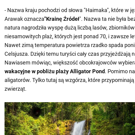
- Nazwa kraju pochodzi od słowa "Haimaka", które w ję
Arawak oznacza
"Krainę Źródeł
". Nazwa ta nie była b
natura nagrodziła wyspę dużą liczbą lasów, zbiornikó
niesamowitych plaż, których jest ponad 70, i zawsze l
Nawet zimą temperatura powietrza rzadko spada poniż
Celsjusza. Dzięki temu turyści cały czas przyjeżdżają 
Nawiasem mówiąc, większość obcokrajowców wybie
wakacyjne w pobliżu plaży Alligator Pond
. Pomimo na
aligatorów. Tylko tutaj są wzgórza, które przypominają
zwierząt.