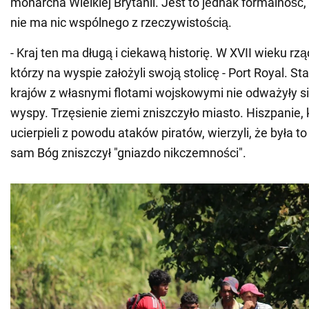
monarcha Wielkiej Brytanii. Jest to jednak formalność
nie ma nic wspólnego z rzeczywistością.
- Kraj ten ma długą i ciekawą historię. W XVII wieku rzą
którzy na wyspie założyli swoją stolicę - Port Royal. S
krajów z własnymi flotami wojskowymi nie odważyły si
wyspy. Trzęsienie ziemi zniszczyło miasto. Hiszpanie, 
ucierpieli z powodu ataków piratów, wierzyli, że była to
sam Bóg zniszczył "gniazdo nikczemności".