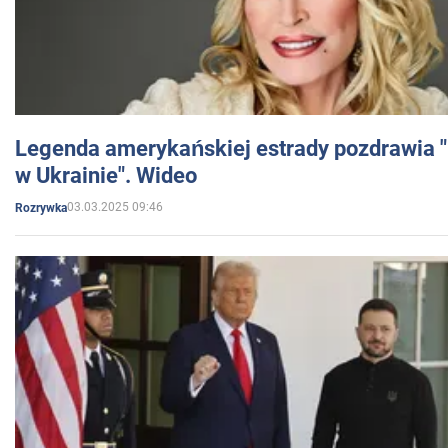
Legenda amerykańskiej estrady pozdrawia "br
w Ukrainie". Wideo
03.03.2025 09:46
Rozrywka