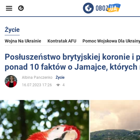
Życie
Biznes
Wojna Na Ukrainie
Kontratak AFU
Pomoc Wojskowa Dla Ukrain
Sport
Posłuszeństwo brytyjskiej koronie i
ponad 10 faktów o Jamajce, których 
Rozrywka
Albina Panczenko
Życie
16.07.2023 17:26
4
Życie
Polityka
Społeczeństwo