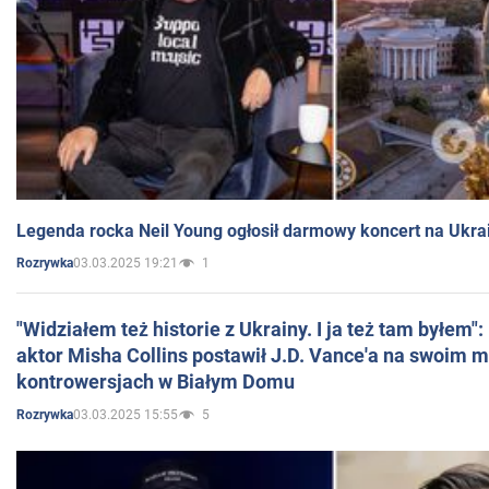
Legenda rocka Neil Young ogłosił darmowy koncert na Ukra
03.03.2025 19:21
1
Rozrywka
"Widziałem też historie z Ukrainy. I ja też tam byłem"
aktor Misha Collins postawił J.D. Vance'a na swoim m
kontrowersjach w Białym Domu
03.03.2025 15:55
5
Rozrywka