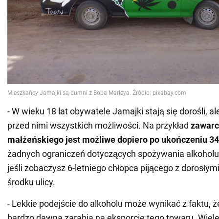
- W wieku 18 lat obywatele Jamajki stają się dorośli, al
przed nimi wszystkich możliwości. Na przykład
zawarc
małżeńskiego jest możliwe dopiero po ukończeniu 34
żadnych ograniczeń dotyczących spożywania alkoholu.
jeśli zobaczysz 6-letniego chłopca pijącego z dorosł
środku ulicy.
- Lekkie podejście do alkoholu może wynikać z faktu, 
bardzo dawna zarabia na eksporcie tego towaru. Wie