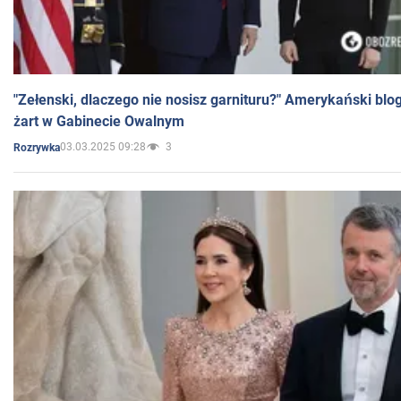
"Zełenski, dlaczego nie nosisz garnituru?" Amerykański blo
żart w Gabinecie Owalnym
03.03.2025 09:28
3
Rozrywka