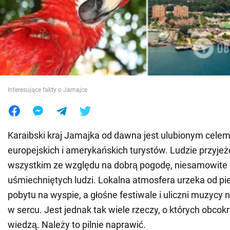
Wojna na Ukrainie
Świat
Jedzenie
Interesujące fakty o Jamajce
Karaibski kraj Jamajka od dawna jest ulubionym cele
europejskich i amerykańskich turystów. Ludzie przyjeż
wszystkim ze względu na dobrą pogodę, niesamowite 
uśmiechniętych ludzi. Lokalna atmosfera urzeka od p
pobytu na wyspie, a głośne festiwale i uliczni muzycy 
w sercu. Jest jednak tak wiele rzeczy, o których obcok
wiedzą. Należy to pilnie naprawić.