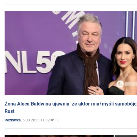
Żona Aleca Baldwina ujawnia, że aktor miał myśli samobójc
Rust
05.03.2025 11:02
3
Rozrywka