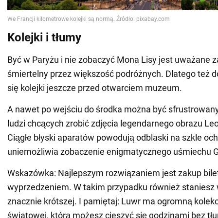
Kolejki i tłumy
Być w Paryżu i nie zobaczyć Mona Lisy jest uważane z
śmiertelny przez większość podróżnych. Dlatego też 
się kolejki jeszcze przed otwarciem muzeum.
A nawet po wejściu do środka można być sfrustrowan
ludzi chcących zrobić zdjęcia legendarnego obrazu Leo
Ciągłe błyski aparatów powodują odblaski na szkle oc
uniemożliwia zobaczenie enigmatycznego uśmiechu G
Wskazówka: Najlepszym rozwiązaniem jest zakup bil
wyprzedzeniem. W takim przypadku również staniesz w
znacznie krótszej. I pamiętaj: Luwr ma ogromną kolekc
światowej, którą możesz cieszyć się godzinami bez t