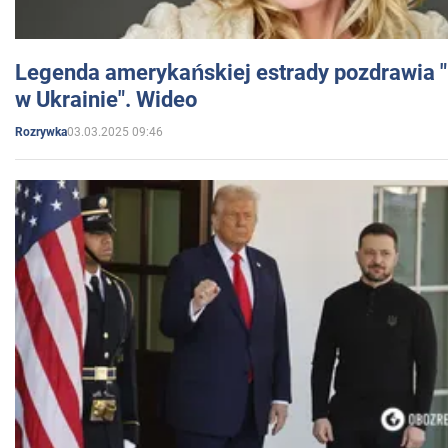
Legenda amerykańskiej estrady pozdrawia "br
w Ukrainie". Wideo
03.03.2025 09:46
Rozrywka