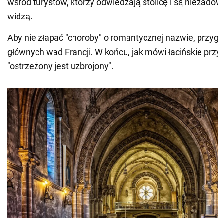
wśród turystów, którzy odwiedzają stolicę i są niezado
widzą.
Aby nie złapać "choroby" o romantycznej nazwie, przyg
głównych wad Francji. W końcu, jak mówi łacińskie prz
"ostrzeżony jest uzbrojony".