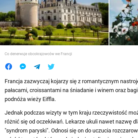
Wojna na Ukrainie
Świat
Jedzenie
Co denerwuje obcokrajowców we Francji
Francja zazwyczaj kojarzy się z romantycznym nastroj
pałacami, croissantami na śniadanie i winem oraz bagi
podnóża wieży Eiffla.
Jednak podczas wizyty w tym kraju rzeczywistość moż
różnić się od oczekiwań. Lekarze ukuli nawet nazwę dl
"syndrom paryski". Odnosi się on do uczucia rozczarowa