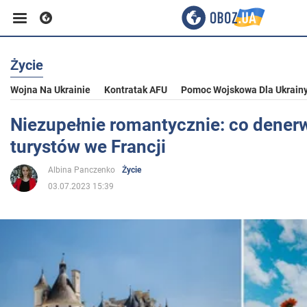
Życie
Biznes
Wojna Na Ukrainie
Kontratak AFU
Pomoc Wojskowa Dla Ukrain
Sport
Niezupełnie romantycznie: co dener
turystów we Francji
Rozrywka
Albina Panczenko
Życie
03.07.2023 15:39
Życie
Polityka
Społeczeństwo