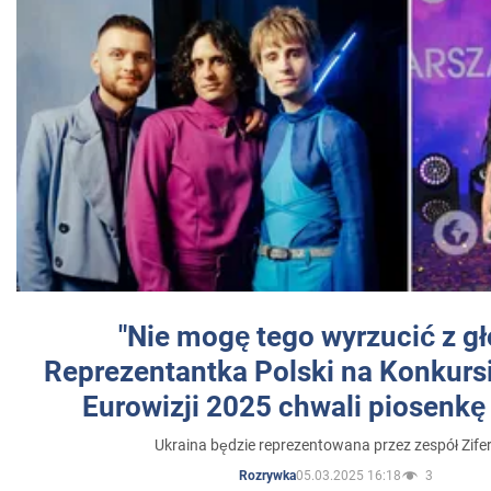
"Nie mogę tego wyrzucić z gł
Reprezentantka Polski na Konkurs
Eurowizji 2025 chwali piosenkę
Ukraina będzie reprezentowana przez zespół Zifer
05.03.2025 16:18
3
Rozrywka