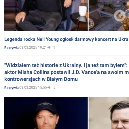
Legenda rocka Neil Young ogłosił darmowy koncert na Ukra
03.03.2025 19:21
1
Rozrywka
"Widziałem też historie z Ukrainy. I ja też tam byłem"
aktor Misha Collins postawił J.D. Vance'a na swoim m
kontrowersjach w Białym Domu
03.03.2025 15:55
5
Rozrywka