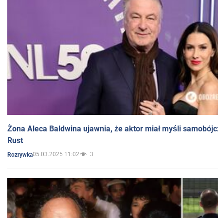
Żona Aleca Baldwina ujawnia, że aktor miał myśli samobójc
Rust
05.03.2025 11:02
3
Rozrywka