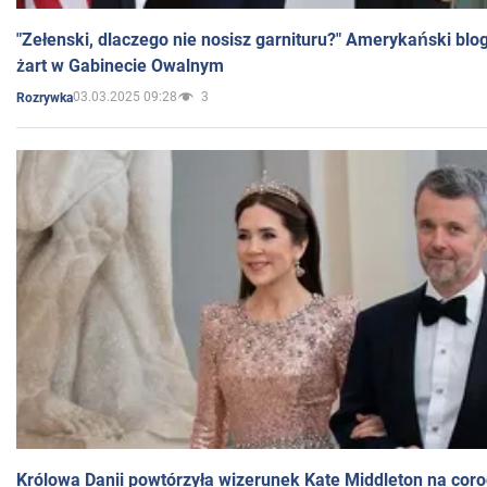
"Zełenski, dlaczego nie nosisz garnituru?" Amerykański blo
żart w Gabinecie Owalnym
03.03.2025 09:28
3
Rozrywka
Królowa Danii powtórzyła wizerunek Kate Middleton na coro