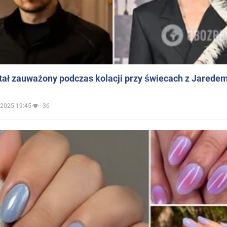
ał zauważony podczas kolacji przy świecach z Jaredem
.2025 19:45
36