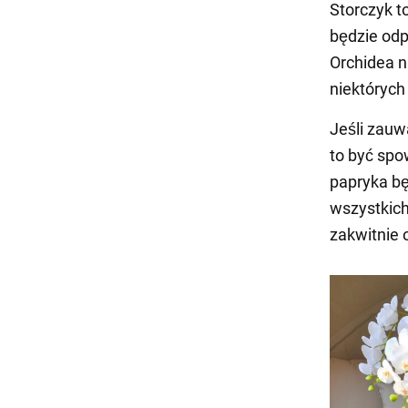
Storczyk t
będzie odp
Orchidea n
niektórych 
Jeśli zauw
to być sp
papryka bę
wszystkich
zakwitnie o