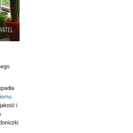
nego
 spadła
iomu
jakość i
a
doniczki