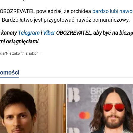
 OBOZREVATEL powiedział, że orchidea
bardzo lubi nawo
. Bardzo łatwo jest przygotować nawóz pomarańczowy.
 k
anały
Telegram
i
Viber
OBOZREVATEL
,
aby
być na bieżą
i osiągnięciami
.
cie
/
Nie zakwitnie: jakich...
domości