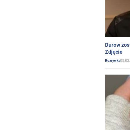
Durow zost
Zdjęcie
05.03
Rozrywka