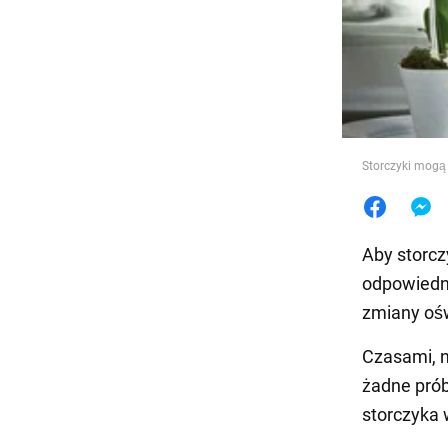
Jedzeni
Storczyki mogą 
Aby storcz
odpowiedni
zmiany ośw
Czasami, 
żadne prób
storczyka