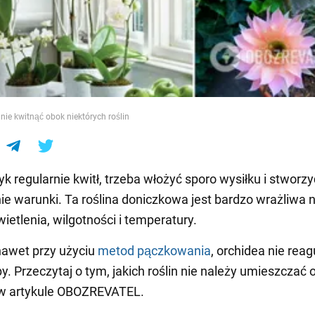
e
nie kwitnąć obok niektórych roślin
yk regularnie kwitł, trzeba włożyć sporo wysiłku i stworz
e warunki. Ta roślina doniczkowa jest bardzo wrażliwa 
ietlenia, wilgotności i temperatury.
nawet przy użyciu
metod pączkowania
, orchidea nie reag
y. Przeczytaj o tym, jakich roślin nie należy umieszczać 
 w artykule OBOZREVATEL.