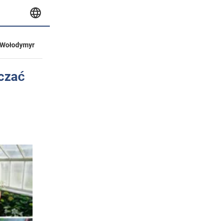
Wołodymyr
zczać