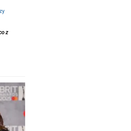
zy
co z