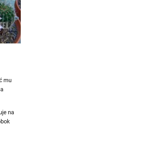
yć mu
na
uje na
obok