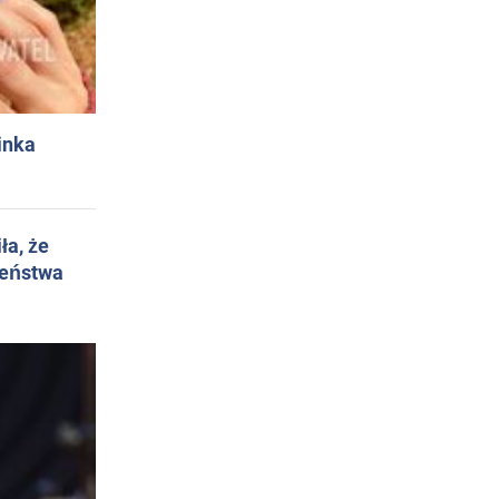
inka
ła, że
żeństwa