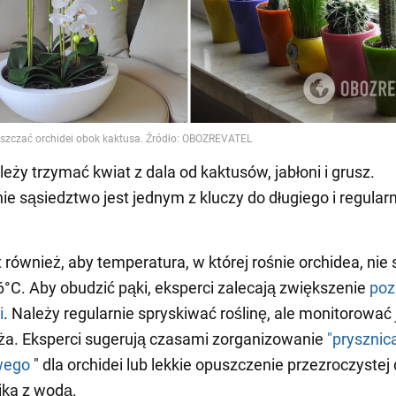
leży trzymać kwiat z dala od kaktusów, jabłoni i grusz.
e sąsiedztwo jest jednym z kluczy do długiego i regular
 również, aby temperatura, w której rośnie orchidea, nie
6°C. Aby obudzić pąki, eksperci zalecają zwiększenie
poz
i
. Należy regularnie spryskiwać roślinę, ale monitorować 
ża. Eksperci sugerują czasami zorganizowanie
"prysznic
wego
" dla orchidei lub lekkie opuszczenie przezroczystej 
ika z wodą.