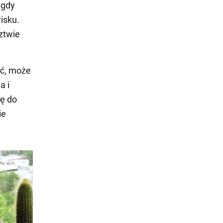
 gdy
isku.
ztwie
ać, może
a i
ię do
ie