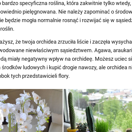
o bardzo specyficzna roślina, która zakwitnie tylko wtedy,
owiednio pielęgnowana. Nie należy zapominać o środow
ie będzie mogła normalnie rosnąć i rozwijać się w sąsied
roślin.
ażysz, że twoja orchidea zrzuciła liście i zaczęła wysych
owodowane niewłaściwym sąsiedztwem. Agawa, araukari
dą miały negatywny wpływ na orchideę. Możesz uciec s
 środków ludowych i kupić drogie nawozy, ale orchidea n
bok tych przedstawicieli flory.