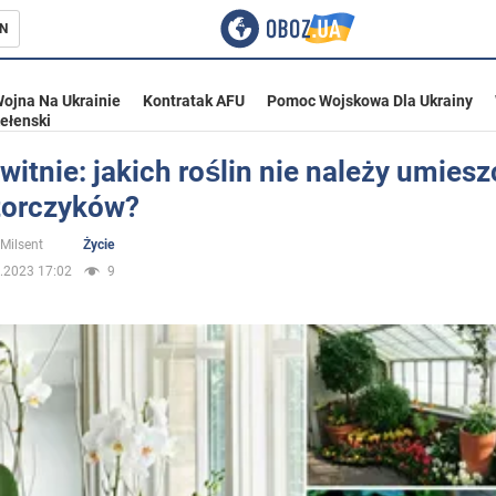
N
ojna Na Ukrainie
Kontratak AFU
Pomoc Wojskowa Dla Ukrainy
ełenski
witnie: jakich roślin nie należy umies
torczyków?
ka
 Milsent
Życie
.2023 17:02
9
eństwo
a Ukrainie