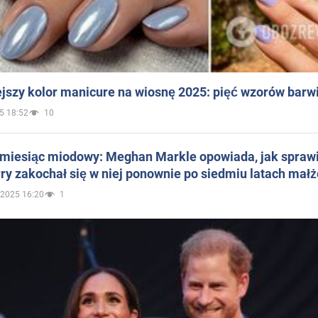
jszy kolor manicure na wiosnę 2025: pięć wzorów barw
5 18:52
10
 miesiąc miodowy: Meghan Markle opowiada, jak sprawi
ry zakochał się w niej ponownie po siedmiu latach mał
.2025 16:20
1