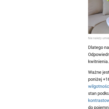
Dlatego na
Odpowiedni
kwitnienia.
Ważne jest
poniżej +1
wilgotnośc
stan podło
kontrasto
do pojemn