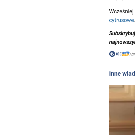
Wcześniej
cytrusowe
Subskrybuj
najnowszym
/
Ży
Inne wia