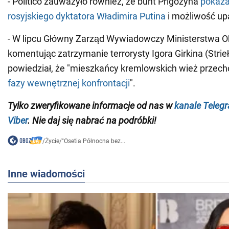
- Politico zauważyło również, że bunt Prigożyna
pokaza
rosyjskiego dyktatora Władimira Putina
i możliwość up
- W lipcu Główny Zarząd Wywiadowczy Ministerstwa Ob
komentując zatrzymanie terrorysty Igora Girkina (Stri
powiedział, że "mieszkańcy kremlowskich wież przec
fazy wewnętrznej konfrontacji
".
Tylko zweryfikowane informacje od nas w
kanale Teleg
Viber
. Nie daj się nabrać na podróbki!
/
Życie
/
"Osetia Północna bez...
Inne wiadomości