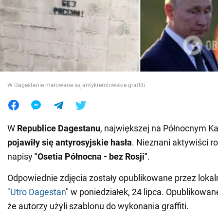
Wojna na Ukrainie
Świat
Jedzenie
W Dagestanie malowane są antykremlowskie graffiti
W
Republice Dagestanu
, największej na Północnym K
pojawiły się antyrosyjskie hasła
. Nieznani aktywiści 
napisy
"Osetia Północna - bez Rosji"
.
Odpowiednie zdjęcia zostały opublikowane przez loka
"Utro Dagestan
" w poniedziałek, 24 lipca. Opublikowan
że autorzy użyli szablonu do wykonania graffiti.