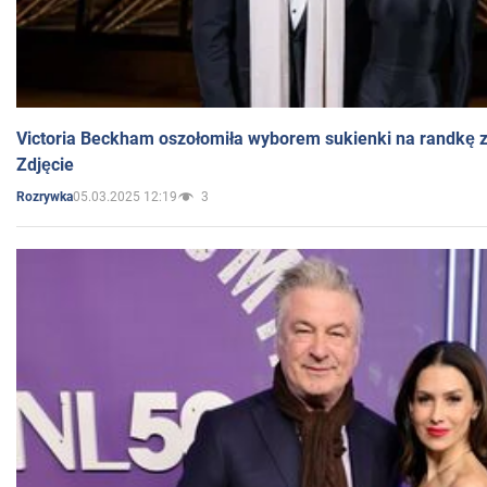
Victoria Beckham oszołomiła wyborem sukienki na randkę
Zdjęcie
05.03.2025 12:19
3
Rozrywka