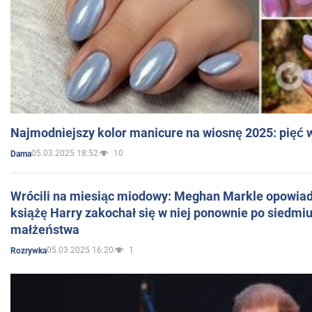
Najmodniejszy kolor manicure na wiosnę 2025: pięć
05.03.2025 18:52
10
Dama
Wrócili na miesiąc miodowy: Meghan Markle opowiada
książę Harry zakochał się w niej ponownie po siedmiu
małżeństwa
05.03.2025 16:20
1
Rozrywka