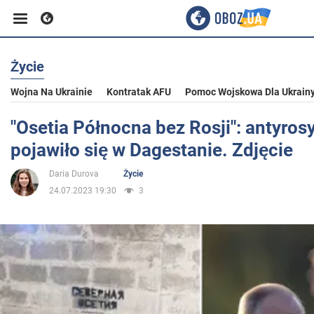
Życie
Biznes
Wojna Na Ukrainie
Kontratak AFU
Pomoc Wojskowa Dla Ukrain
Sport
"Osetia Północna bez Rosji": antyrosyj
pojawiło się w Dagestanie. Zdjęcie
Rozrywka
Daria Durova
Życie
24.07.2023 19:30
3
Życie
Polityka
Społeczeństwo