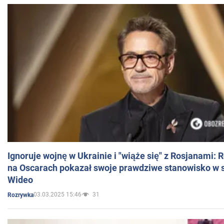
Ignoruje wojnę w Ukrainie i "wiąże się" z Rosjanami: 
na Oscarach pokazał swoje prawdziwe stanowisko w s
Wideo
03.03.2025 15:46
31
Rozrywka