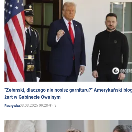
"Zełenski, dlaczego nie nosisz garnituru?" Amerykański blo
żart w Gabinecie Owalnym
03.03.2025 09:28
3
Rozrywka