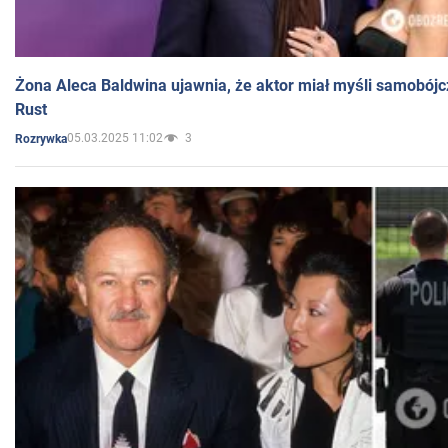
Żona Aleca Baldwina ujawnia, że aktor miał myśli samobójc
Rust
05.03.2025 11:02
3
Rozrywka