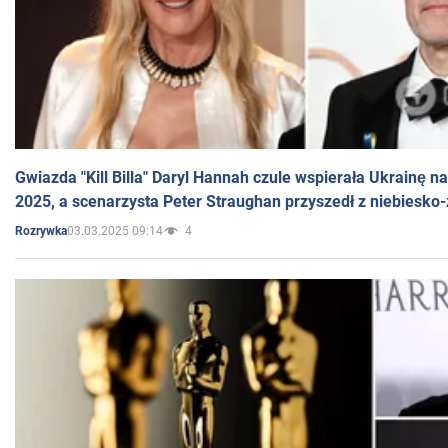
Gwiazda "Kill Billa" Daryl Hannah czule wspierała Ukrainę 
2025, a scenarzysta Peter Straughan przyszedł z niebiesko-
03.03.2025 09:14
4
Rozrywka