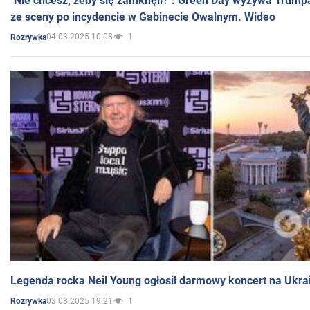
"Nie chcesz, żeby się zamknęli?": Green Day wyzywa Trump
ze sceny po incydencie w Gabinecie Owalnym. Wideo
04.03.2025 10:08
1
Rozrywka
Legenda rocka Neil Young ogłosił darmowy koncert na Ukra
03.03.2025 19:21
1
Rozrywka