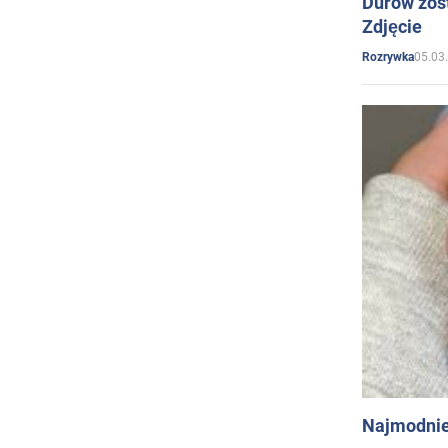
Durow zost
Zdjęcie
05.03
Rozrywka
Najmodnie