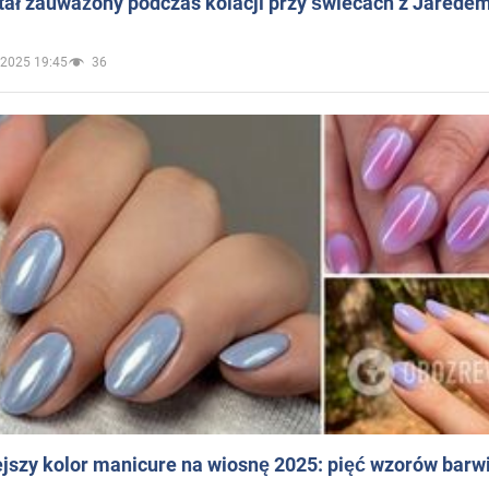
ał zauważony podczas kolacji przy świecach z Jaredem
.2025 19:45
36
jszy kolor manicure na wiosnę 2025: pięć wzorów barw