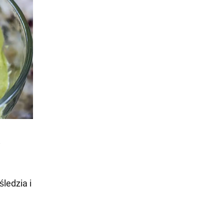
i
ledzia i