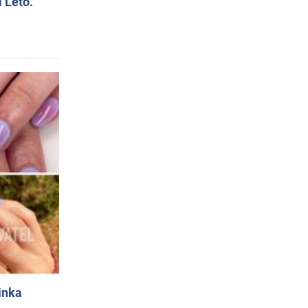
 Leto.
inka