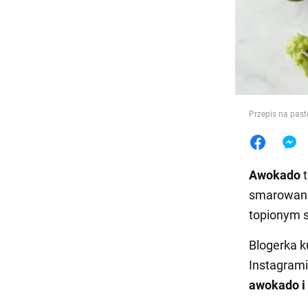
Jedzeni
Przepis na past
Awokado
t
smarowani
topionym s
Blogerka k
Instagrami
awokado i