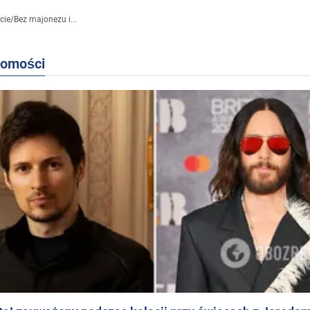
cie
/
Bez majonezu i...
domości