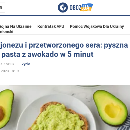
N
ojna Na Ukrainie
Kontratak AFU
Pomoc Wojskowa Dla Ukrainy
ełenski
onezu i przetworzonego sera: pyszna 
 pasta z awokado w 5 minut
ka
na Koziuk
Życie
.2023 18:19
eństwo
a Ukrainie