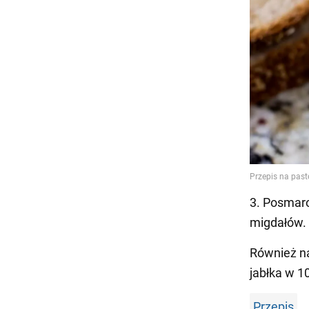
3. Posmaro
migdałów.
Również n
jabłka w 1
Przepis