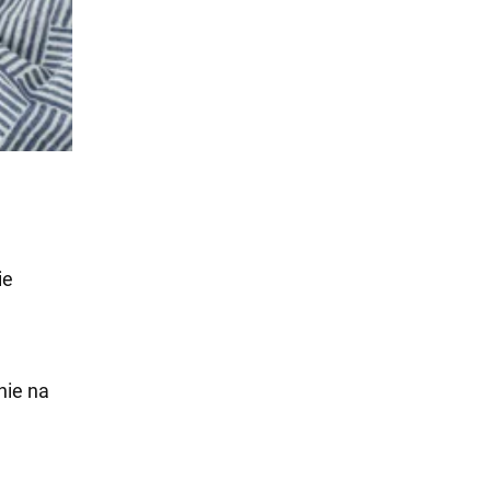
ie
nie na