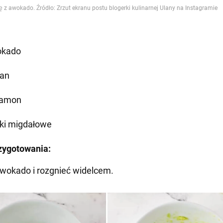
okado
an
namon
tki migdałowe
zygotowania:
awokado i rozgnieć widelcem.