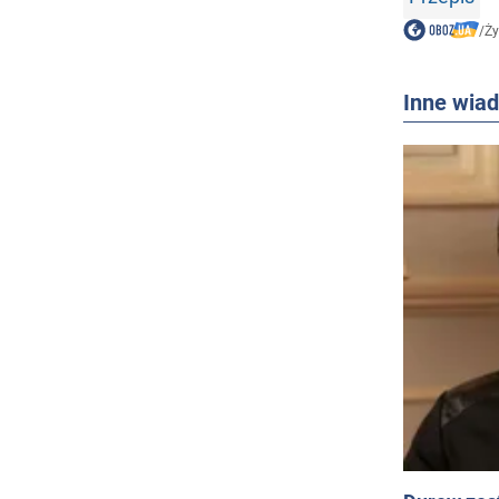
/
Ży
Inne wia