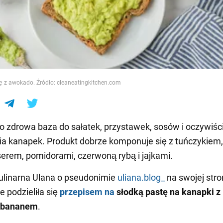
e
ę z awokado. Źródło: cleaneatingkitchen.com
o zdrowa baza do sałatek, przystawek, sosów i oczywiśc
a kanapek. Produkt dobrze komponuje się z tuńczykiem,
erem, pomidorami, czerwoną rybą i jajkami.
ulinarna Ulana o pseudonimie
uliana.blog_
na swojej stro
e podzieliła się
przepisem na
słodką pastę na kanapki z
 bananem
.