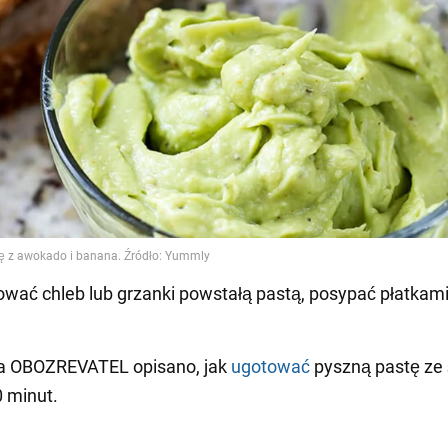
wać chleb lub grzanki powstałą pastą, posypać płatkam
a OBOZREVATEL opisano, jak
ugotować
pyszną pastę ze ś
0 minut.