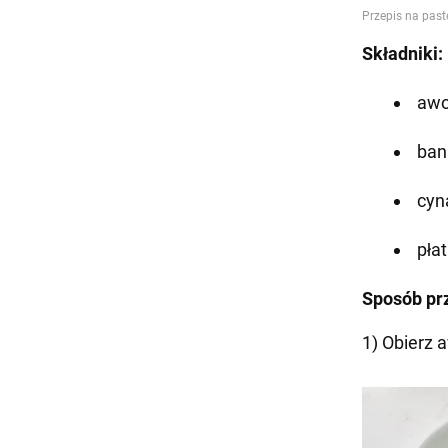
Składniki:
aw
ban
cy
pła
Sposób pr
1) Obierz 