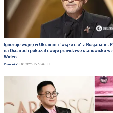
Ignoruje wojnę w Ukrainie i "wiąże się" z Rosjanami: 
na Oscarach pokazał swoje prawdziwe stanowisko w s
Wideo
03.03.2025 15:46
31
Rozrywka