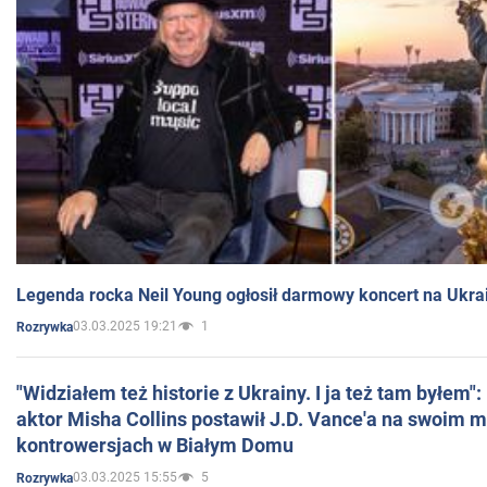
Legenda rocka Neil Young ogłosił darmowy koncert na Ukra
03.03.2025 19:21
1
Rozrywka
"Widziałem też historie z Ukrainy. I ja też tam byłem"
aktor Misha Collins postawił J.D. Vance'a na swoim m
kontrowersjach w Białym Domu
03.03.2025 15:55
5
Rozrywka