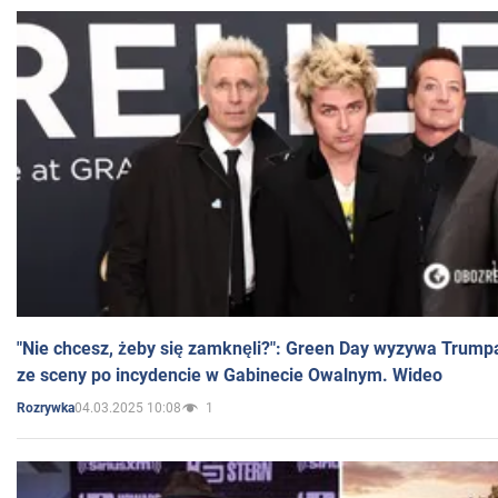
"Nie chcesz, żeby się zamknęli?": Green Day wyzywa Trump
ze sceny po incydencie w Gabinecie Owalnym. Wideo
04.03.2025 10:08
1
Rozrywka