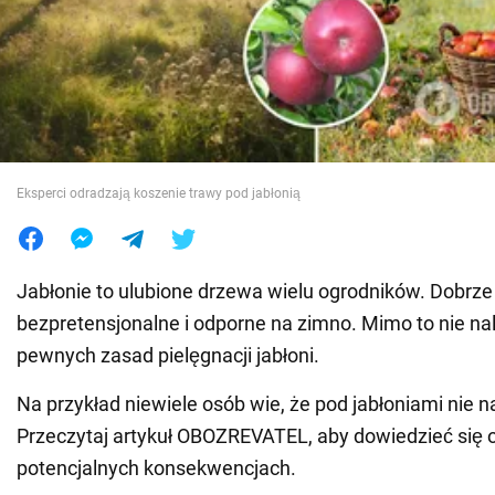
Wojna na Ukrainie
Świat
Jedzenie
Eksperci odradzają koszenie trawy pod jabłonią
Jabłonie to ulubione drzewa wielu ogrodników. Dobrze
bezpretensjonalne i odporne na zimno. Mimo to nie n
pewnych zasad pielęgnacji jabłoni.
Na przykład niewiele osób wie, że pod jabłoniami nie n
Przeczytaj artykuł OBOZREVATEL, aby dowiedzieć się o
potencjalnych konsekwencjach.