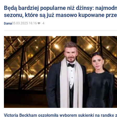
Będą bardziej popularne niż dżinsy: najmod
sezonu, które są już masowo kupowane przez
05.03.2025 16:16
4
Dama
Victoria Beckham oszołomiła wyborem sukienki na randkę