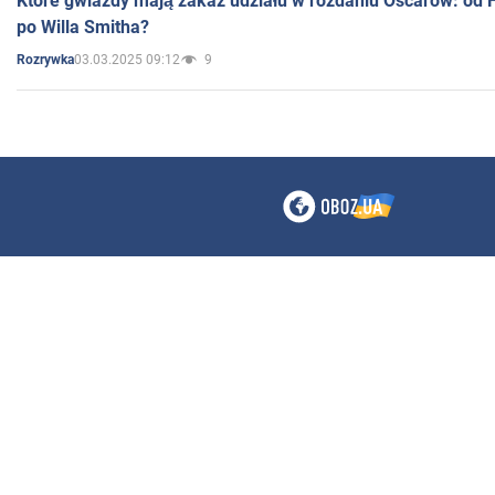
Które gwiazdy mają zakaz udziału w rozdaniu Oscarów: od 
po Willa Smitha?
03.03.2025 09:12
9
Rozrywka