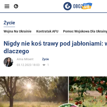
Życie
Biznes
Wojna Na Ukrainie
Kontratak AFU
Pomoc Wojskowa Dla Ukrain
Sport
Nigdy nie koś trawy pod jabłoniami: 
dlaczego
Rozrywka
Alina Milsent
Życie
03.12.2023 18:03
1
Życie
Polityka
Społeczeństwo