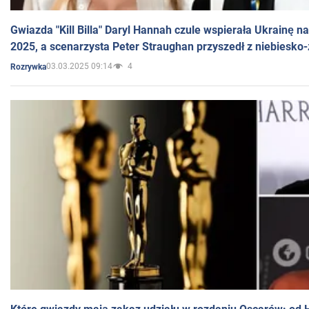
Gwiazda "Kill Billa" Daryl Hannah czule wspierała Ukrainę 
2025, a scenarzysta Peter Straughan przyszedł z niebiesko-
03.03.2025 09:14
4
Rozrywka