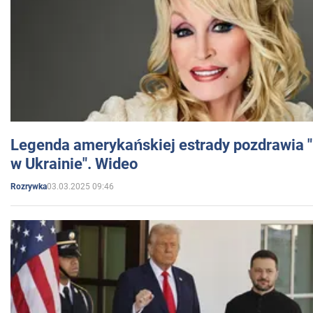
Legenda amerykańskiej estrady pozdrawia "br
w Ukrainie". Wideo
03.03.2025 09:46
Rozrywka