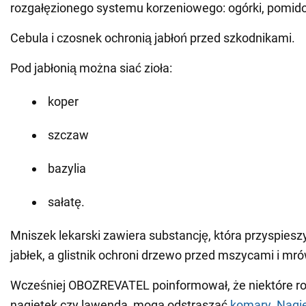
rozgałęzionego systemu korzeniowego: ogórki, pomidor
Cebula i czosnek ochronią jabłoń przed szkodnikami.
Pod jabłonią można siać zioła:
koper
szczaw
bazylia
sałatę.
Mniszek lekarski zawiera substancję, która przyspiesz
jabłek, a glistnik ochroni drzewo przed mszycami i mr
Wcześniej OBOZREVATEL poinformował, że niektóre rośl
nagietek czy lawenda, mogą odstraszać
komary
.
Nagi