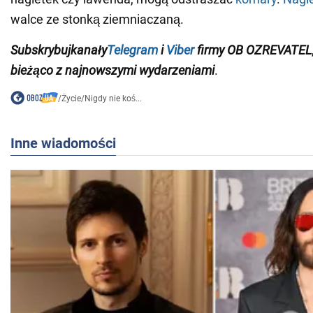
walce ze stonką ziemniaczaną.
Subskrybuj
kanały
Telegram
i
Viber
firmy OB
OZREVATEL
bieżąco z najnowszymi wydarzeniami
.
/
Życie
/
Nigdy nie koś...
Inne wiadomości