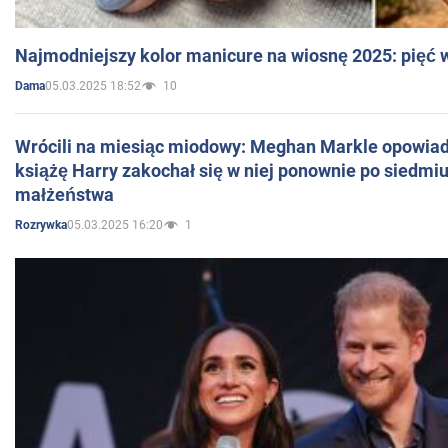
Najmodniejszy kolor manicure na wiosnę 2025: pięć
05.03.2025 18:52
10
Dama
Wrócili na miesiąc miodowy: Meghan Markle opowiada
książę Harry zakochał się w niej ponownie po siedmiu
małżeństwa
05.03.2025 16:20
1
Rozrywka