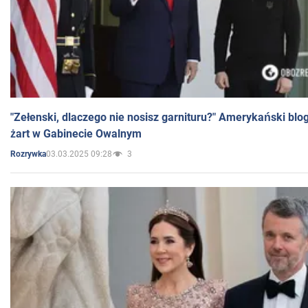
"Zełenski, dlaczego nie nosisz garnituru?" Amerykański blo
żart w Gabinecie Owalnym
03.03.2025 09:28
3
Rozrywka