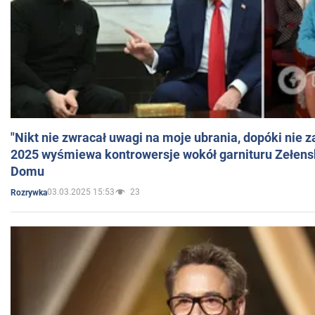
"Nikt nie zwracał uwagi na moje ubrania, dopóki nie z
2025 wyśmiewa kontrowersje wokół garnituru Zełens
Domu
03.03.2025 15:53
23
Rozrywka