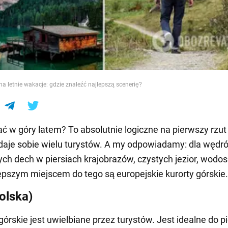
e
na letnie wakacje: gdzie znaleźć najlepszą scenerię?
ać w góry latem? To absolutnie logiczne na pierwszy rzut
daje sobie wielu turystów. A my odpowiadamy: dla wędr
ych dech w piersiach krajobrazów, czystych jezior, wodo
lepszym miejscem do tego są europejskie kurorty górskie.
olska)
órskie jest uwielbiane przez turystów. Jest idealne do p