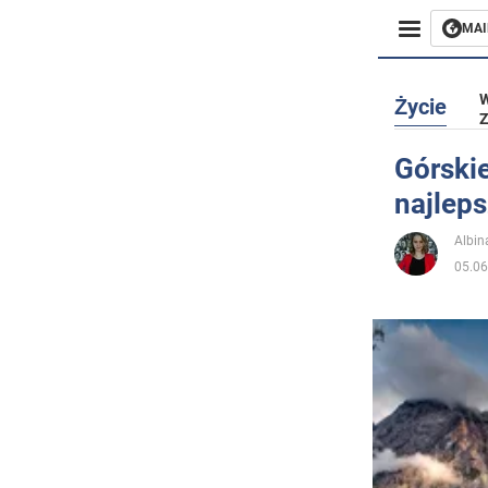
MAI
Biznes
W
Życie
Z
Sport
Górskie
najleps
Rozryw
Albin
Życie
05.06
Polityka
Społecz
Wojna n
Świat