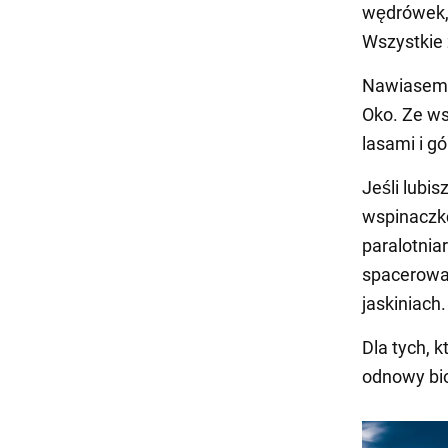
wędrówek, 
Wszystkie 
Nawiasem m
Oko. Ze ws
lasami i g
Jeśli lubi
wspinaczkę
paralotnia
spacerować
jaskiniach.
Dla tych, 
odnowy bio