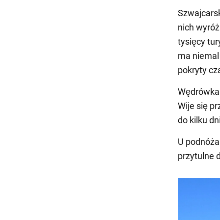
Szwajcarsk
nich wyróż
tysięcy tu
ma niemal i
pokryty cz
Wędrówka n
Wije się pr
do kilku d
U podnóża 
przytulne d