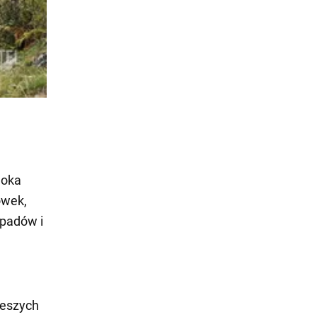
 oka
ówek,
spadów i
ieszych