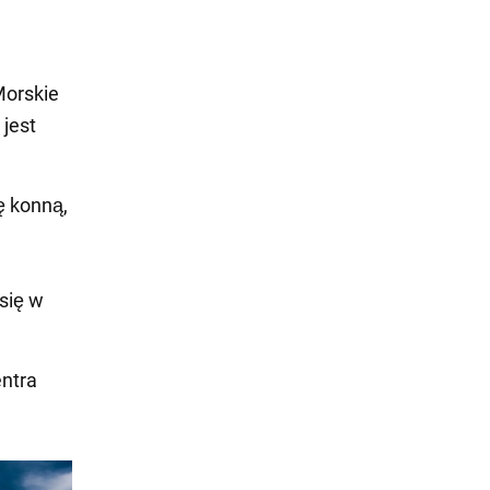
Morskie
 jest
ę konną,
się w
entra