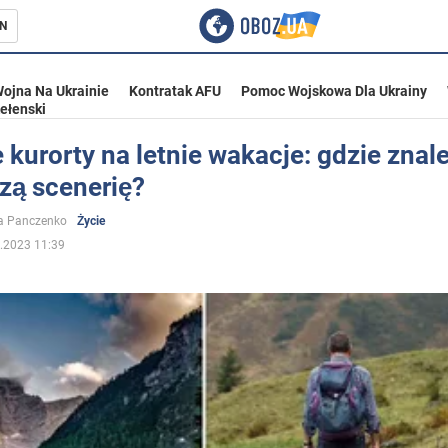
N
ojna Na Ukrainie
Kontratak AFU
Pomoc Wojskowa Dla Ukrainy
ełenski
 kurorty na letnie wakacje: gdzie znal
zą scenerię?
ka
a Panczenko
Życie
.2023 11:39
eństwo
a Ukrainie