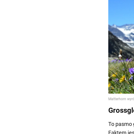
Grossgl
To pasmo g
Faktem jes