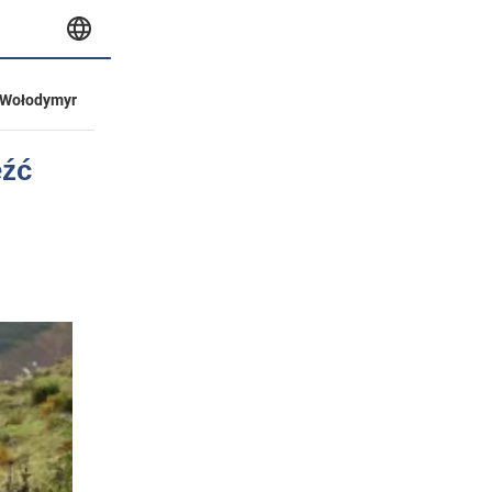
Wołodymyr
eźć