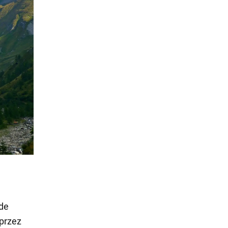
ede
przez