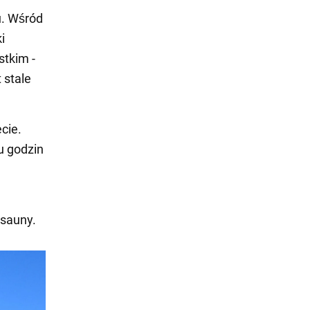
u. Wśród
i
stkim -
 stale
cie.
ku godzin
 sauny.