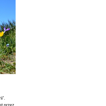
i".
st przez