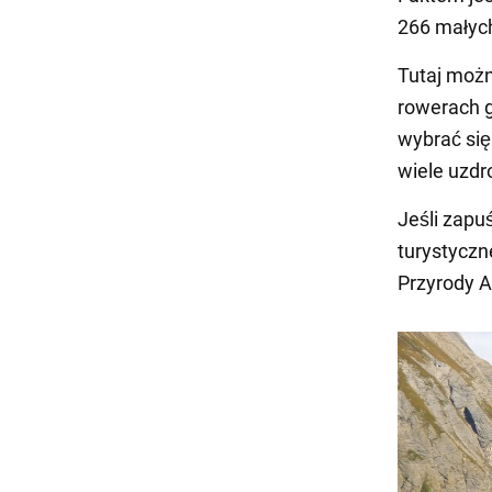
266 małych
Tutaj można
rowerach 
wybrać się
wiele uzdr
Jeśli zapu
turystyczn
Przyrody A