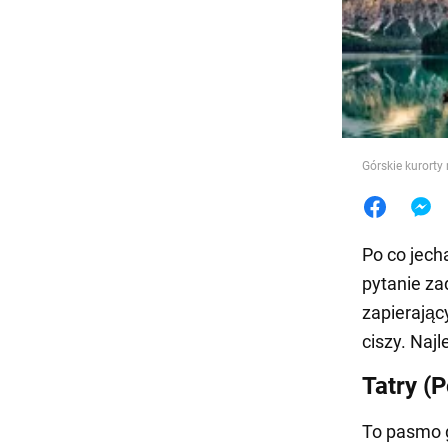
Jedzeni
Górskie kurorty 
Po co jech
pytanie za
zapierając
ciszy. Naj
Tatry (P
To pasmo g