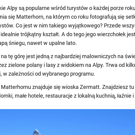
ie Alpy są popularne wśród turystów o każdej porze rok
nia się Matterhorn, na którym co roku fotografują się setk
rystów. Co jest w nim takiego wyjątkowego? Przede wszy
dealnie trójkątny kształt. A do tego jego wierzchołek jest
apą śniegu, nawet w upalne lato.
a tę górę jest jedną z najbardziej malowniczych na świe
zez zielone polany i lasy z widokiem na Alpy. Trwa od kil
ni, w zależności od wybranego programu.
Matterhornu znajduje się wioska Zermatt. Znajdziesz tu
omki, małe hotele, restauracje z lokalną kuchnią, łaźnie i