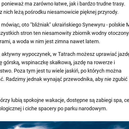
ponieważ ma zarówno łatwe, jak i bardzo trudne trasy.
z nich leżą pośrodku niesamowicie pięknej przyrody.
ówiąc, oto "bliźniak" ukraińskiego Synewyru - polskie 
zystkich stron ten niesamowity zbiornik wodny otoczony
órami, a woda w nim jest zimna nawet latem.
sz aktywny wypoczynek, w Tatrach możesz uprawiać jazd
 górską, wspinaczkę skałkową, jazdę na rowerze i
rstwo. Poza tym jest tu wiele jaskiń, po których można
. Radzimy jednak wynająć przewodnika, aby nie zgubić 
którzy lubią spokojne wakacje, dostępne są zabiegi spa, c
logicznej i ciche spacery po parku narodowym.