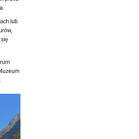
a.
dach lub
urów,
 się
trum
, Muzeum
.