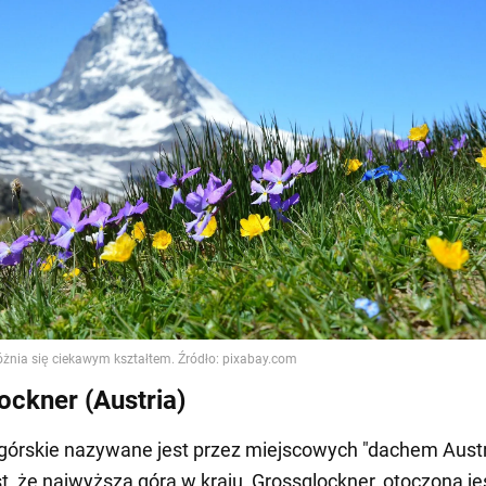
ockner (Austria)
órskie nazywane jest przez miejscowych "dachem Austri
t, że najwyższa góra w kraju, Grossglockner, otoczona je