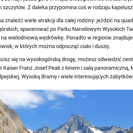
 szczytów. Z daleka przypomina coś w rodzaju kapelusz
 znaleźć wiele atrakcji dla całej rodziny: jeździć na qua
górskich, spacerować po Parku Narodowym Wysokich Ta
 na wielodniową wędrówkę. Ponadto w regionie znajduje
owisk, w których można odpocząć ciało i duszę.
ścisz się na wysokogórską drogę, możesz odwiedzić cen
e Kaiser Franz Josef Peak z kinem i salą panoramiczną
lpejskiej, Wysoką Bramę i wiele interesujących zabytków