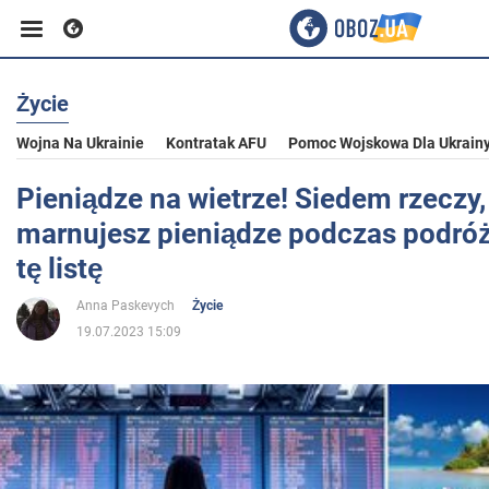
Życie
Biznes
Wojna Na Ukrainie
Kontratak AFU
Pomoc Wojskowa Dla Ukrain
Sport
Pieniądze na wietrze! Siedem rzeczy,
marnujesz pieniądze podczas podróż
Rozrywka
tę listę
Anna Paskevych
Życie
Życie
19.07.2023 15:09
Polityka
Społeczeństwo