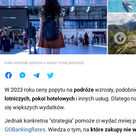
Wojna na Ukrainie
Świat
Jedzenie
Kilka sztuczek pomoże ci wydać mniej pieniędzy
W 2023 roku ceny popytu na
podróże
wzrosły, podobni
lotniczych, pokoi hotelowych
i innych usług. Dlatego 
się większych wydatków.
Jednak konkretna "strategia" pomoże ci wydać mniej pi
GOBankingRates
. Wiedza o tym, na
które zakupy nie 