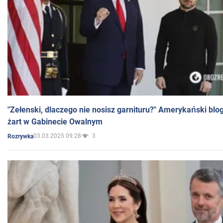
"Zełenski, dlaczego nie nosisz garnituru?" Amerykański blo
żart w Gabinecie Owalnym
03.03.2025 09:28
3
Rozrywka