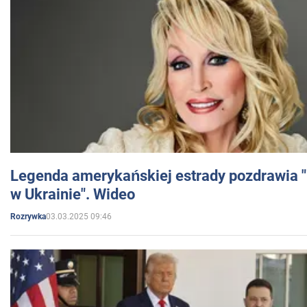
Legenda amerykańskiej estrady pozdrawia "br
w Ukrainie". Wideo
03.03.2025 09:46
Rozrywka