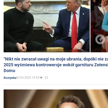
"Nikt nie zwracał uwagi na moje ubrania, dopóki nie z
2025 wyśmiewa kontrowersje wokół garnituru Zełens
Domu
03.03.2025 15:53
23
Rozrywka