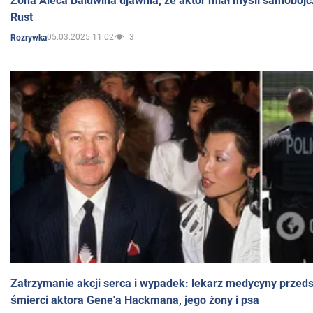
Żona Aleca Baldwina ujawnia, że aktor miał myśli samobójc
Rust
05.03.2025 11:02
3
Rozrywka
Zatrzymanie akcji serca i wypadek: lekarz medycyny przedst
śmierci aktora Gene'a Hackmana, jego żony i psa