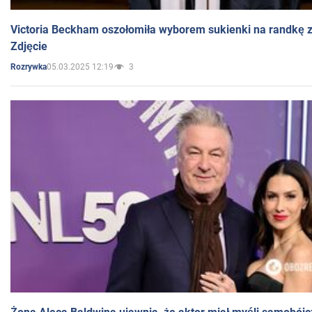
Victoria Beckham oszołomiła wyborem sukienki na randkę
Zdjęcie
05.03.2025 12:19
3
Rozrywka