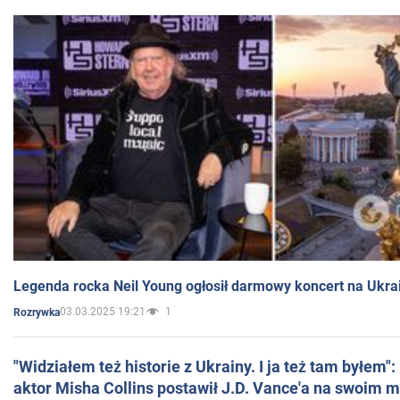
Legenda rocka Neil Young ogłosił darmowy koncert na Ukra
03.03.2025 19:21
1
Rozrywka
"Widziałem też historie z Ukrainy. I ja też tam byłem"
aktor Misha Collins postawił J.D. Vance'a na swoim m