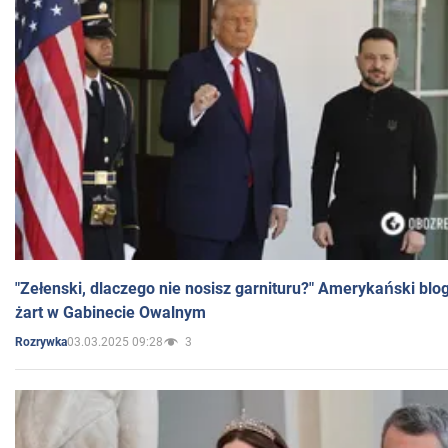
"Zełenski, dlaczego nie nosisz garnituru?" Amerykański blo
żart w Gabinecie Owalnym
03.03.2025 09:28
3
Rozrywka