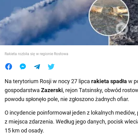
Wojna na Ukrainie
Świat
Jedzenie
Rakieta rozbiła się w regionie Rostowa
Na terytorium Rosji w nocy 27 lipca
rakieta
spadła
w po
gospodarstwa
Zazerski
, rejon Tatsinsky, obwód rostow
powodu spłonęło pole, nie zgłoszono żadnych ofiar.
O incydencie poinformował jeden z lokalnych mediów, 
z miejsca zdarzenia. Według jego danych, pocisk wleci
15 km od osady.