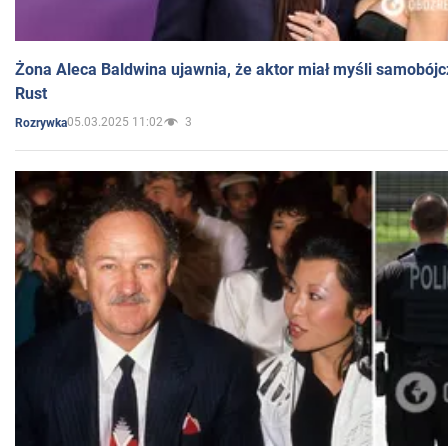
Żona Aleca Baldwina ujawnia, że aktor miał myśli samobójc
Rust
05.03.2025 11:02
3
Rozrywka