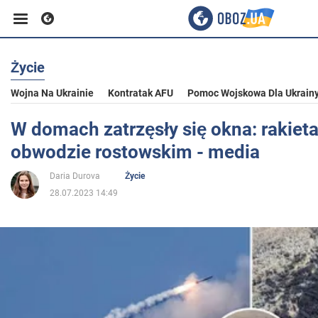
Życie
Biznes
Wojna Na Ukrainie
Kontratak AFU
Pomoc Wojskowa Dla Ukrain
Sport
W domach zatrzęsły się okna: rakiet
obwodzie rostowskim - media
Rozrywka
Daria Durova
Życie
28.07.2023 14:49
Życie
Polityka
Społeczeństwo