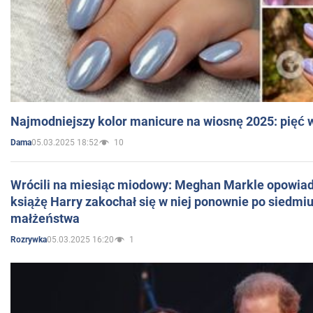
Najmodniejszy kolor manicure na wiosnę 2025: pięć
05.03.2025 18:52
10
Dama
Wrócili na miesiąc miodowy: Meghan Markle opowiada
książę Harry zakochał się w niej ponownie po siedmiu
małżeństwa
05.03.2025 16:20
1
Rozrywka