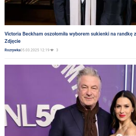
Victoria Beckham oszołomiła wyborem sukienki na randkę
Zdjęcie
05.03.2025 12:19
3
Rozrywka