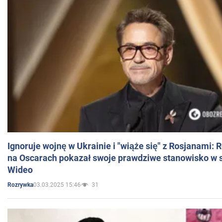
Ignoruje wojnę w Ukrainie i "wiąże się" z Rosjanami: 
na Oscarach pokazał swoje prawdziwe stanowisko w s
Wideo
03.03.2025 15:46
31
Rozrywka