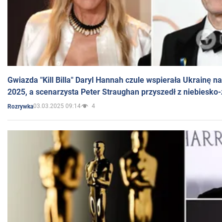
Gwiazda "Kill Billa" Daryl Hannah czule wspierała Ukrainę 
2025, a scenarzysta Peter Straughan przyszedł z niebiesko-
03.03.2025 09:14
4
Rozrywka