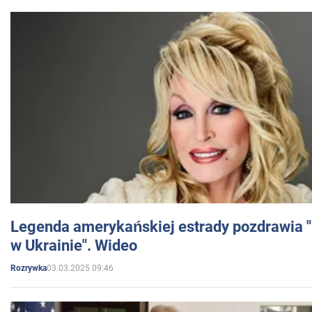
Legenda amerykańskiej estrady pozdrawia "br
w Ukrainie". Wideo
03.03.2025 09:46
Rozrywka