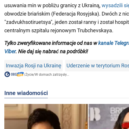
usuwania min w pobliżu granicy z Ukrainą,
wysadzili s
obwodzie briańskim (Federacja Rosyjska). Dwóch z ni
"zadvukhsotiruetsya", jeden został ranny i został hosp
centralnym szpitalu rejonowym Trubchevskaya.
Tylko zweryfikowane informacje od nas w
kanale Teleg
Viber
. Nie daj się nabrać na podróbki!
Inwazja Rosji na Ukrainę
Uderzenie w terytorium Ros
/
Życie
/
W domach zatrzęsły...
Inne wiadomości