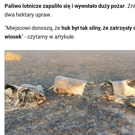
Paliwo lotnicze zapaliło się i wywołało duży
pożar
. Zn
dwa hektary upraw.
"Miejscowi donoszą, że
huk był tak silny, że zatrzęsły
wiosek
" - czytamy w artykule.