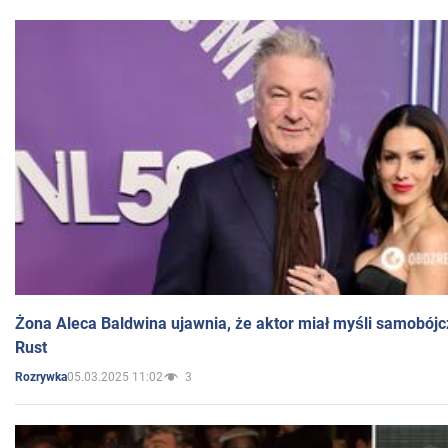
Żona Aleca Baldwina ujawnia, że aktor miał myśli samobójc
Rust
05.03.2025 11:02
3
Rozrywka