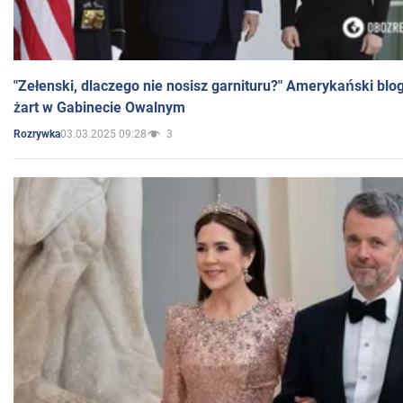
"Zełenski, dlaczego nie nosisz garnituru?" Amerykański blo
żart w Gabinecie Owalnym
03.03.2025 09:28
3
Rozrywka