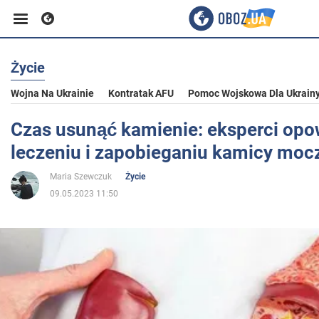
Życie
Biznes
Wojna Na Ukrainie
Kontratak AFU
Pomoc Wojskowa Dla Ukrain
Sport
Czas usunąć kamienie: eksperci opo
leczeniu i zapobieganiu kamicy moc
Rozrywka
Maria Szewczuk
Życie
09.05.2023 11:50
Życie
Polityka
Społeczeństwo