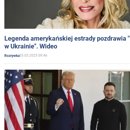
Legenda amerykańskiej estrady pozdrawia "br
w Ukrainie". Wideo
03.03.2025 09:46
Rozrywka