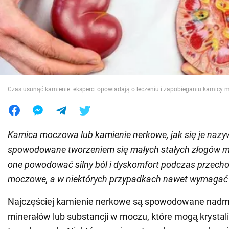
Wojna na Ukrainie
Świat
Jedzenie
Czas usunąć kamienie: eksperci opowiadają o leczeniu i zapobieganiu kamicy 
Kamica moczowa lub kamienie nerkowe, jak się je nazy
spowodowane tworzeniem się małych stałych złogów m
one powodować silny ból i dyskomfort podczas przecho
moczowe, a w niektórych przypadkach nawet wymagać 
Najczęściej kamienie nerkowe są spowodowane nad
minerałów lub substancji w moczu, które mogą krystal