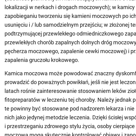
lokalizacji w nerkach i drogach moczowych); w kamicy
zapobieganiu tworzeniu się kamieni moczowych po ic
usunięciu i / lub samodzielnym przejściu; w złożonej te
podtrzymującej przewlekłego odmiedniczkowego zapal
przewlekłych chorób zapalnych dolnych dróg moczowy
pęcherza moczowego, zapalenie cewki moczowej) i p
zapalenia gruczołu krokowego.
Kamica moczowa może powodować znaczny dyskomfo
prowadzić do poważnych powikłań, jeśli nie jest leczon
latach rośnie zainteresowanie stosowaniem leków zio
fitopreparatów w leczeniu tej choroby. Należy jednak p
te powinny być stosowane pod nadzorem lekarza i nie
nich jako jedynej metodzie leczenia. Dzięki ścisłej ws
i przestrzeganiu zdrowego stylu życia, osoby cierpiąc
moczową mogą skutecznie kontrolować objawy i zapo