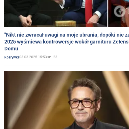
"Nikt nie zwracał uwagi na moje ubrania, dopóki nie z
2025 wyśmiewa kontrowersje wokół garnituru Zełens
Domu
03.03.2025 15:53
23
Rozrywka