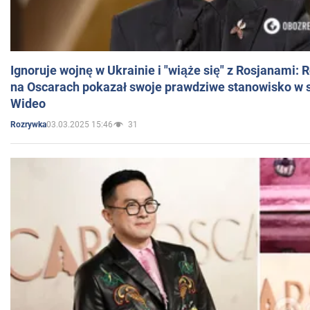
Ignoruje wojnę w Ukrainie i "wiąże się" z Rosjanami: 
na Oscarach pokazał swoje prawdziwe stanowisko w s
Wideo
03.03.2025 15:46
31
Rozrywka