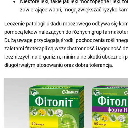
Niektóre leki, takie jak leki moczopędne i leki z
zawierające wapń, mogą zwiększać ryzyko ka
Leczenie patologii układu moczowego odbywa się ko
pomocą leków należących do różnych grup farmakote
Dużą uwagę przyciągają środki pochodzenia roślinne
zaletami fitoterapii są wszechstronność i łagodność dzi
leczniczych na organizm, minimalne skutki uboczne i p
długotrwałym stosowaniu oraz dobra tolerancja.