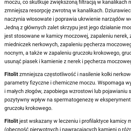
moczu, co skutkuje zwiększoną filtracją w kanalikach 
zmniejsza resorpcję zwrotną w kanalikach. Dziurawi
naczynia włosowate i poprawia ukrwienie narządów 
Jedną z głównych zalet skrzypu jest jego działanie mo
jest stosowane w kamicy moczowej, zapaleniu nerek, 
miedniczek nerkowych, zapaleniu pęcherza moczoweg
nocnym, a także w zapaleniu gruczołu krokowego, gr
usunąć piasek i kamienie z nerek i pęcherza moczowe
Fitolit
zmniejsza częstotliwość i nasilenie kolki nerkow
parametry fizyczne i chemiczne moczu. Wspomaga wy
i małych złogów, zapobiega wzrostowi lub pojawianiu 
pozytywny wpływ na spermatogenezę w eksperyment
gruczołu krokowego.
Fitolit
jest wskazany w leczeniu i profilaktyce kamicy
(obecność pierwotnych i nawracających kamieni o róż