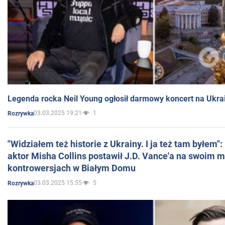
Legenda rocka Neil Young ogłosił darmowy koncert na Ukra
03.03.2025 19:21
1
Rozrywka
"Widziałem też historie z Ukrainy. I ja też tam byłem"
aktor Misha Collins postawił J.D. Vance'a na swoim m
kontrowersjach w Białym Domu
03.03.2025 15:55
5
Rozrywka