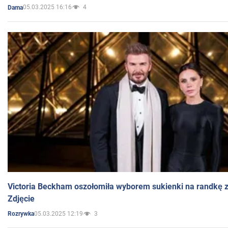
05.03.2025 16:16
4
Dama
Victoria Beckham oszołomiła wyborem sukienki na randkę
Zdjęcie
05.03.2025 12:19
3
Rozrywka