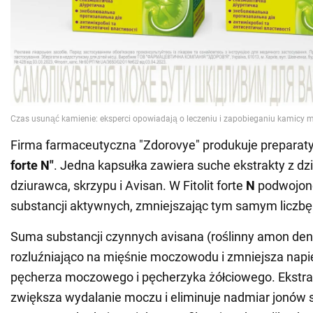
Firma farmaceutyczna "Zdorovye" produkuje preparat
forte N"
. Jedna kapsułka zawiera suche ekstrakty z dz
dziurawca, skrzypu i Avisan. W Fitolit forte
N
podwojon
substancji aktywnych, zmniejszając tym samym liczbę
Suma substancji czynnych avisana (roślinny amon denti
rozluźniająco na mięśnie moczowodu i zmniejsza napi
pęcherza moczowego i pęcherzyka żółciowego. Ekstrak
zwiększa wydalanie moczu i eliminuje nadmiar jonów s