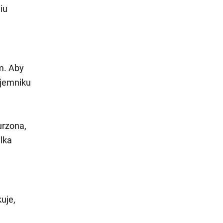
iu
m. Aby
ojemniku
urzona,
lka
uje,