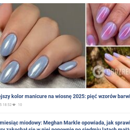
jszy kolor manicure na wiosnę 2025: pięć wzorów barw
5 18:52
10
 miesiąc miodowy: Meghan Markle opowiada, jak sprawi
ry zakochał się w niej ponownie po siedmiu latach mał