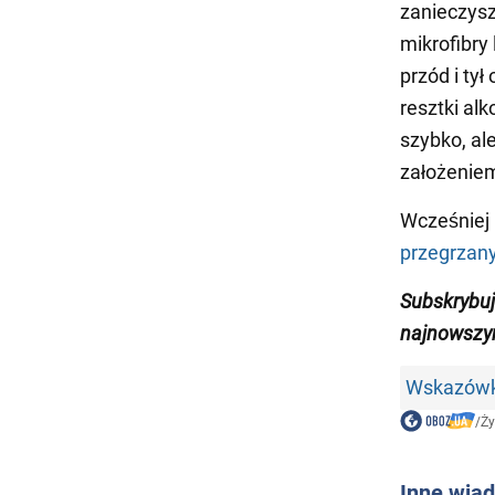
zanieczysz
mikrofibry
przód i ty
resztki al
szybko, al
założeniem
Wcześniej
przegrzan
Subskrybu
najnowszym
Wskazówk
/
Ży
Inne wia