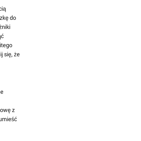
cią
czkę do
żniki
ąć
itego
 się, że
je
dowę z
 umieść