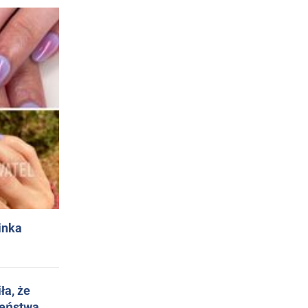
inka
ła, że
żeństwa