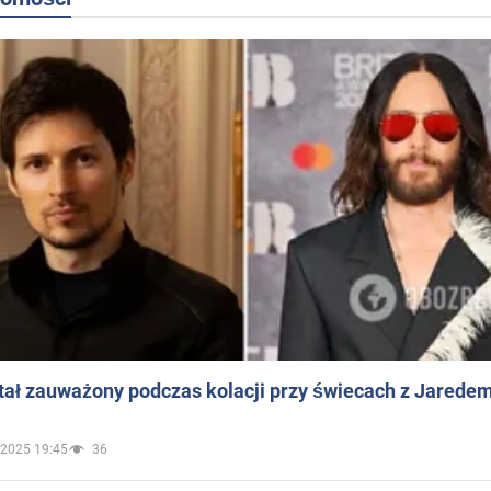
ał zauważony podczas kolacji przy świecach z Jaredem
.2025 19:45
36