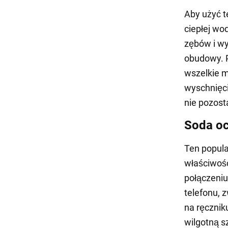
Aby użyć t
ciepłej wo
zębów i wy
obudowy. P
wszelkie m
wyschnięci
nie pozosta
Soda o
Ten popula
właściwośc
połączeniu
telefonu, 
na ręcznik
wilgotną s