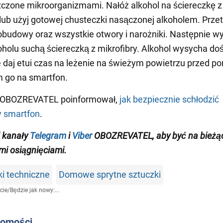
czone mikroorganizmami. Nałóż alkohol na ściereczkę z
 lub użyj gotowej chusteczki nasączonej alkoholem. Przet
ł obudowy oraz wszystkie otwory i narożniki. Następnie wy
koholu suchą ściereczką z mikrofibry. Alkohol wysycha do
e daj etui czas na leżenie na świeżym powietrzu przed 
 go na smartfon.
 OBOZREVATEL poinformował,
jak bezpiecznie schłodzić
y smartfon
.
j
kanały
Telegram
i
Viber
OBOZREVATEL,
aby
być na bieżą
i osiągnięciami
.
i techniczne
Domowe sprytne sztuczki
cie
/
Będzie jak nowy:...
domości