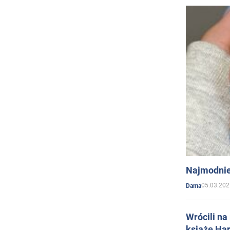
Najmodnie
05.03.202
Dama
Wrócili na
książę Har