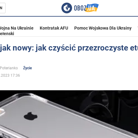
N
ojna Na Ukrainie
Kontratak AFU
Pomoc Wojskowa Dla Ukrainy
ełenski
jak nowy: jak czyścić przezroczyste et
ka
 Poterianko
Życie
.2023 17:36
eństwo
a Ukrainie