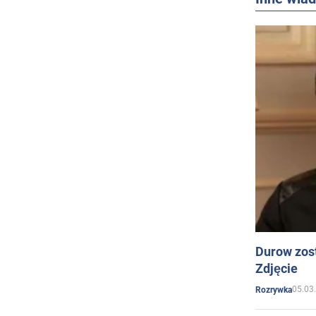
Durow zost
Zdjęcie
05.03
Rozrywka