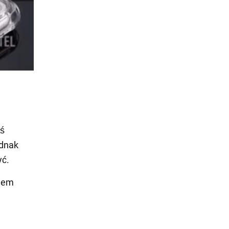
eś
ednak
yć.
kiem