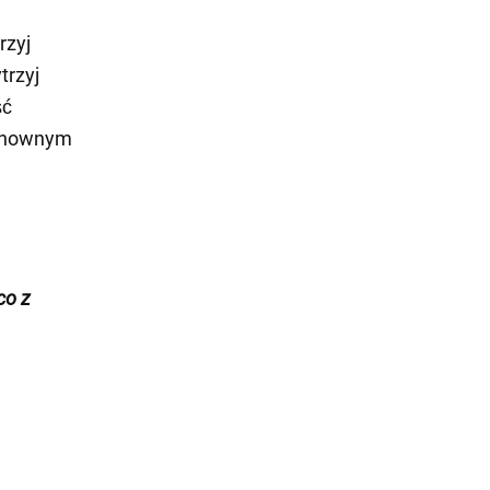
rzyj
trzyj
ść
ponownym
co z