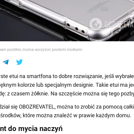
e
zasem pożółkło, można wyczyścić prostymi środkami
ste etui na smartfona to dobre rozwiązanie, jeśli wybrał
ięknym kolorze lub specjalnym designie. Takie etui ma j
: z czasem żółknie. Na szczęście można się tego pozb
dział się OBOZREVATEL, można to zrobić za pomocą cał
h środków, które można znaleźć w prawie każdym domu.
nt do mycia naczyń