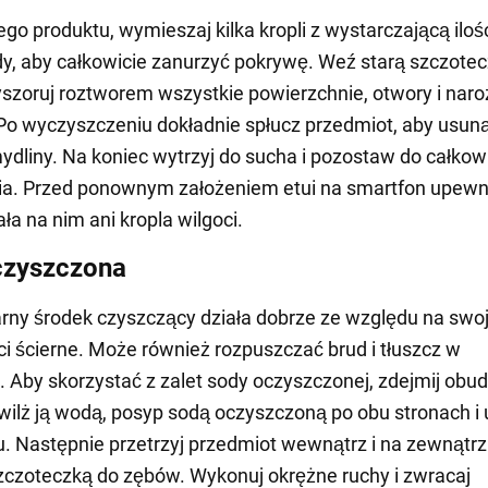
ego produktu, wymieszaj kilka kropli z wystarczającą iloś
dy, aby całkowicie zanurzyć pokrywę. Weź starą szczote
szoruj roztworem wszystkie powierzchnie, otwory i naro
o wyczyszczeniu dokładnie spłucz przedmiot, aby usun
ydliny. Na koniec wytrzyj do sucha i pozostaw do całkow
a. Przed ponownym założeniem etui na smartfon upewnij
ła na nim ani kropla wilgoci.
czyszczona
rny środek czyszczący działa dobrze ze względu na swo
i ścierne. Może również rozpuszczać brud i tłuszcz w
. Aby skorzystać z zalet sody oczyszczonej, zdejmij obu
zwilż ją wodą, posyp sodą oczyszczoną po obu stronach i
u. Następnie przetrzyj przedmiot wewnątrz i na zewnątrz
zczoteczką do zębów. Wykonuj okrężne ruchy i zwracaj