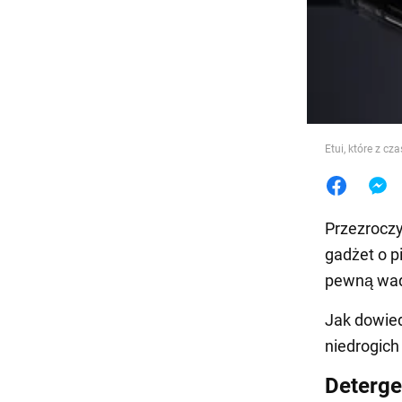
Jedzeni
Etui, które z c
Przezroczy
gadżet o p
pewną wadę
Jak dowie
niedrogic
Deterge