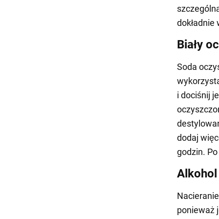
szczególn
dokładnie 
Biały oc
Soda oczys
wykorzysta
i dociśnij
oczyszczon
destylowan
dodaj więc
godzin. Po
Alkohol
Nacieranie
ponieważ j