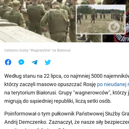
Wojna na Ukrainie
Świat
Jedzenie
Ustalono liczbę "Wagnerytów" na Białorusi
Według stanu na 22 lipca, co najmniej 5000 najemni
którzy zaczęli masowo opuszczać Rosję
po nieudanej r
na terytorium Białorusi. Grupy "wagnerowców", którzy
migrują do sąsiedniej republiki, liczą setki osób.
Poinformował o tym pułkownik Państwowej Służby Gra
Andrij Demczenko. Zaznaczył, że nasze siły bezpiecz