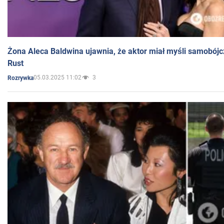
Żona Aleca Baldwina ujawnia, że aktor miał myśli samobójc
Rust
05.03.2025 11:02
3
Rozrywka