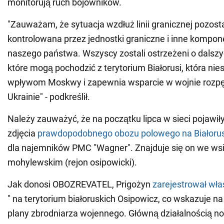
monitorują ruch bojowników.
"Zauważam, że sytuacja wzdłuż linii granicznej pozosta
kontrolowana przez jednostki graniczne i inne kompon
naszego państwa. Wszyscy zostali ostrzeżeni o dalszy
które mogą pochodzić z terytorium Białorusi, która nie
wpływom Moskwy i zapewnia wsparcie w wojnie rozpę
Ukrainie" - podkreślił.
Należy zauważyć, że na początku lipca w sieci pojawił
zdjęcia
prawdopodobnego obozu polowego na Białorus
dla najemników PMC "Wagner". Znajduje się on we wsi
mohylewskim (rejon osipowicki).
Jak donosi OBOZREVATEL, Prigożyn
zarejestrował wła
" na terytorium białoruskich Osipowicz, co wskazuje n
plany zbrodniarza wojennego. Główną działalnością now