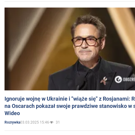
Ignoruje wojnę w Ukrainie i "wiąże się" z Rosjanami: 
na Oscarach pokazał swoje prawdziwe stanowisko w s
Wideo
03.03.2025 15:46
31
Rozrywka