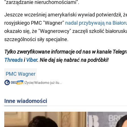
"zarządzanie nieruchomościami".
Jeszcze wcześniej amerykański wywiad potwierdził, ż
rosyjskiego PMC "Wagner"
nadal przybywają na Białor
okazało się, że "Wagnerowcy" zaczęli szkolić białorusk
szczególności siły specjalne.
Tylko zweryfikowane informacje
od
nas w kanale Teleg
Threads
i
Viber
. Nie daj się nabrać na podróbki!
PMC Wagner
/
Życie
/
Wiadomo już ilu...
Inne wiadomości