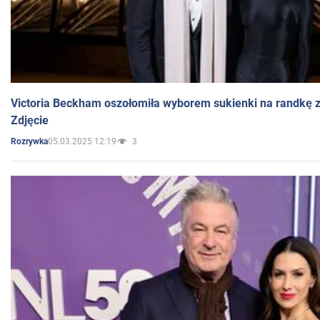
Victoria Beckham oszołomiła wyborem sukienki na randkę
Zdjęcie
05.03.2025 12:19
3
Rozrywka