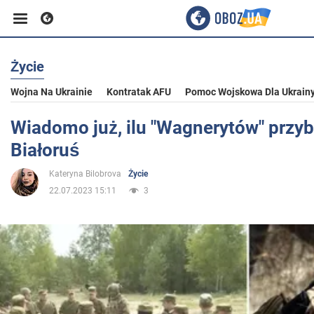
Życie
Biznes
Wojna Na Ukrainie
Kontratak AFU
Pomoc Wojskowa Dla Ukrain
Sport
Wiadomo już, ilu "Wagnerytów" przyb
Białoruś
Rozrywka
Kateryna Bilobrova
Życie
22.07.2023 15:11
3
Życie
Polityka
Społeczeństwo