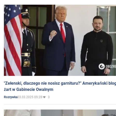
"Zełenski, dlaczego nie nosisz garnituru?" Amerykański blo
żart w Gabinecie Owalnym
03.03.2025 09:28
3
Rozrywka