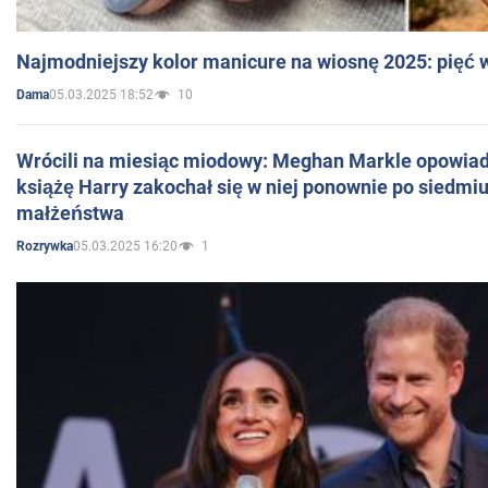
Najmodniejszy kolor manicure na wiosnę 2025: pięć
05.03.2025 18:52
10
Dama
Wrócili na miesiąc miodowy: Meghan Markle opowiada
książę Harry zakochał się w niej ponownie po siedmiu
małżeństwa
05.03.2025 16:20
1
Rozrywka