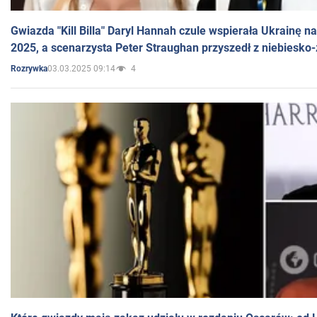
Gwiazda "Kill Billa" Daryl Hannah czule wspierała Ukrainę 
2025, a scenarzysta Peter Straughan przyszedł z niebiesko-
03.03.2025 09:14
4
Rozrywka