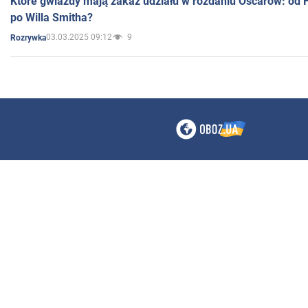
Które gwiazdy mają zakaz udziału w rozdaniu Oscarów: od 
po Willa Smitha?
03.03.2025 09:12
9
Rozrywka