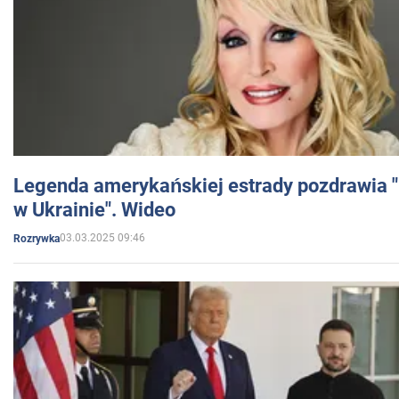
Legenda amerykańskiej estrady pozdrawia "br
w Ukrainie". Wideo
03.03.2025 09:46
Rozrywka