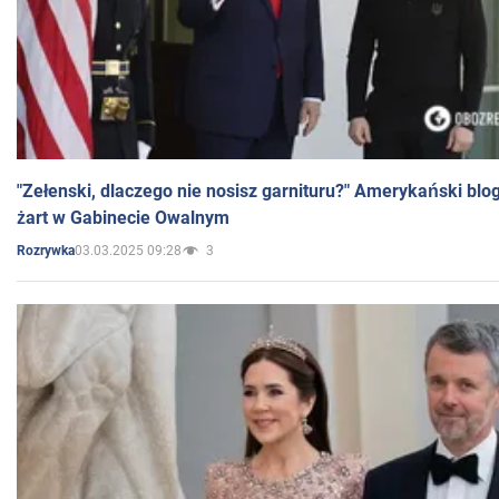
"Zełenski, dlaczego nie nosisz garnituru?" Amerykański blo
żart w Gabinecie Owalnym
03.03.2025 09:28
3
Rozrywka