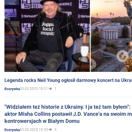
Legenda rocka Neil Young ogłosił darmowy koncert na Ukra
03.03.2025 19:21
1
Rozrywka
"Widziałem też historie z Ukrainy. I ja też tam byłem"
aktor Misha Collins postawił J.D. Vance'a na swoim m
kontrowersjach w Białym Domu
03.03.2025 15:55
5
Rozrywka