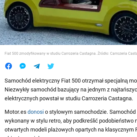
Wojna na Ukrainie
Świat
Jedzenie
Fiat 500 zmodyfikowany w studiu Carrozeria Castagna. Źródło: Carrozeria Cas
Samochód elektryczny Fiat 500 otrzymał specjalną mo
Niezwykły samochód bazujący na jednym z najtańszyc
elektrycznych powstał w studiu Carrozeria Castagna.
Motor.es
donosi
o stylowym samochodzie. Samochód z
wykonany w stylu retro, aby podkreślić podobieństwo 
otwartych modeli plażowych opartych na klasycznym Fi