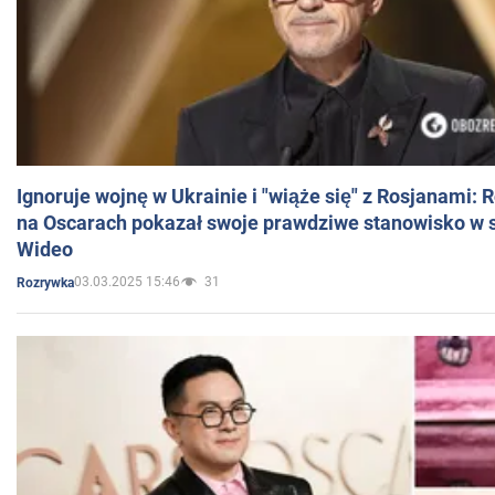
Ignoruje wojnę w Ukrainie i "wiąże się" z Rosjanami: 
na Oscarach pokazał swoje prawdziwe stanowisko w s
Wideo
03.03.2025 15:46
31
Rozrywka