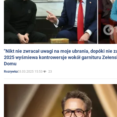
"Nikt nie zwracał uwagi na moje ubrania, dopóki nie z
2025 wyśmiewa kontrowersje wokół garnituru Zełens
Domu
03.03.2025 15:53
23
Rozrywka