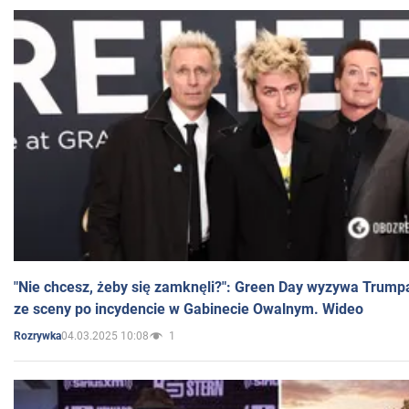
"Nie chcesz, żeby się zamknęli?": Green Day wyzywa Trump
ze sceny po incydencie w Gabinecie Owalnym. Wideo
04.03.2025 10:08
1
Rozrywka