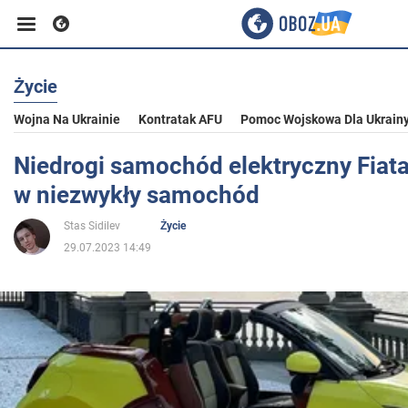
Życie
Biznes
Wojna Na Ukrainie
Kontratak AFU
Pomoc Wojskowa Dla Ukrain
Sport
Niedrogi samochód elektryczny Fiata
w niezwykły samochód
Rozrywka
Stas Sidilev
Życie
29.07.2023 14:49
Życie
Polityka
Społeczeństwo