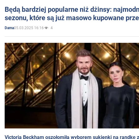
Będą bardziej popularne niż dżinsy: najmod
sezonu, które są już masowo kupowane przez
05.03.2025 16:16
4
Dama
Victoria Beckham oszołomiła wyborem sukienki na randkę