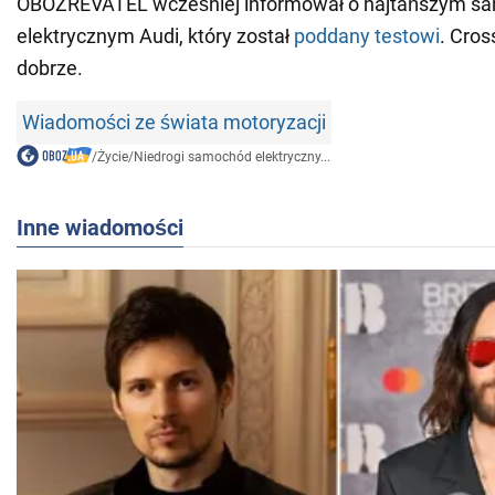
OBOZREVATEL wcześniej informował o najtańszym s
elektrycznym Audi, który został
poddany testowi
. Cros
dobrze.
Wiadomości ze świata motoryzacji
/
Życie
/
Niedrogi samochód elektryczny...
Inne wiadomości