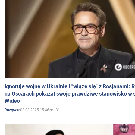
Ignoruje wojnę w Ukrainie i "wiąże się" z Rosjanami: 
na Oscarach pokazał swoje prawdziwe stanowisko w s
Wideo
03.03.2025 15:46
31
Rozrywka