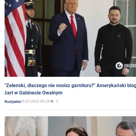
"Zełenski, dlaczego nie nosisz garnituru?" Amerykański blo
żart w Gabinecie Owalnym
03.03.2025 09:28
3
Rozrywka