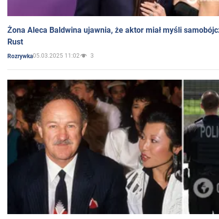
Żona Aleca Baldwina ujawnia, że aktor miał myśli samobójc
Rust
05.03.2025 11:02
3
Rozrywka