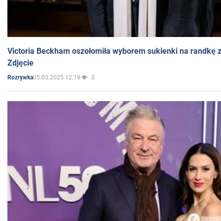
Victoria Beckham oszołomiła wyborem sukienki na randkę
Zdjęcie
05.03.2025 12:19
3
Rozrywka