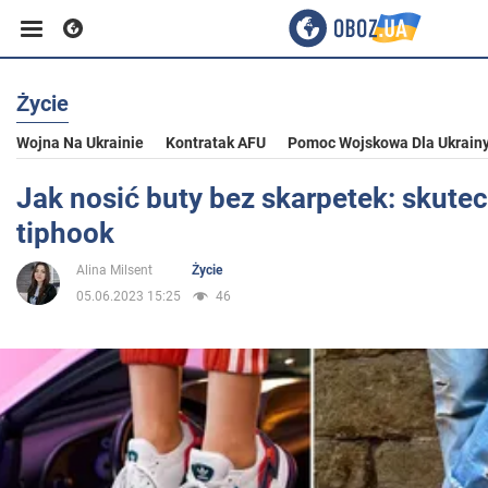
Życie
Biznes
Wojna Na Ukrainie
Kontratak AFU
Pomoc Wojskowa Dla Ukrain
Sport
Jak nosić buty bez skarpetek: skutec
tiphook
Rozrywka
Alina Milsent
Życie
05.06.2023 15:25
46
Życie
Polityka
Społeczeństwo