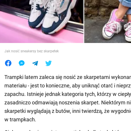
Wojna na Ukrainie
Świat
Jedzenie
Jak nosić sneakersy bez skarpetek
Trampki latem zaleca się nosić ze skarpetami wykona
materiału - jest to konieczne, aby uniknąć otarć i niep
zapachu. Istnieje jednak kategoria tych, którzy w ciep
zasadniczo odmawiają noszenia skarpet. Niektórym ni
skarpetki wyglądają z butów, inni twierdzą, że wygodni
w trampkach.