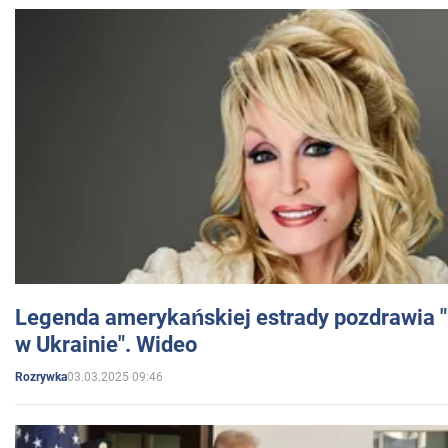
Legenda amerykańskiej estrady pozdrawia "br
w Ukrainie". Wideo
03.03.2025 09:46
Rozrywka