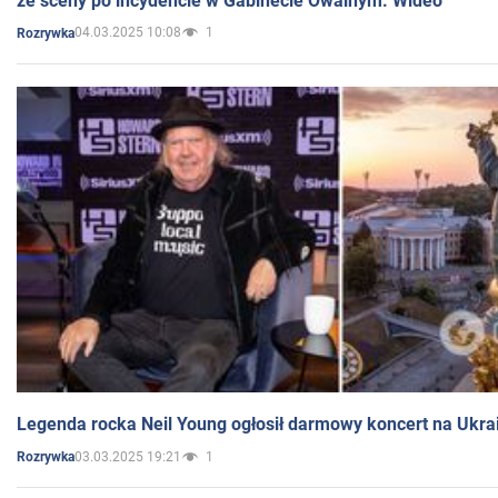
ze sceny po incydencie w Gabinecie Owalnym. Wideo
04.03.2025 10:08
1
Rozrywka
Legenda rocka Neil Young ogłosił darmowy koncert na Ukra
03.03.2025 19:21
1
Rozrywka