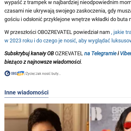
wypaść z trampek w najbardziej nieodpowiednim mome
czasami nie ukrywają swojego zaskoczenia, gdy muszą
gościu i odsłonić przyklejone wnętrze wkładki do buta 
W przeszłości OBOZREVATEL powiedział nam
, jakie 
w 2023 roku i do czego je nosić, aby wyglądać luksus
Subskrybuj kanały OB
OZREVATEL
na Telegramie
i
Vibe
bieżąco z
najnowsze wiadomości
.
/
Życie
/
Jak nosić buty...
Inne wiadomości