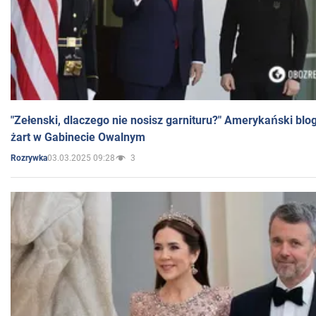
"Zełenski, dlaczego nie nosisz garnituru?" Amerykański blo
żart w Gabinecie Owalnym
03.03.2025 09:28
3
Rozrywka