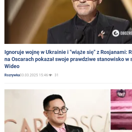
Ignoruje wojnę w Ukrainie i "wiąże się" z Rosjanami: 
na Oscarach pokazał swoje prawdziwe stanowisko w s
Wideo
03.03.2025 15:46
31
Rozrywka