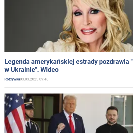
Legenda amerykańskiej estrady pozdrawia "br
w Ukrainie". Wideo
03.03.2025 09:46
Rozrywka