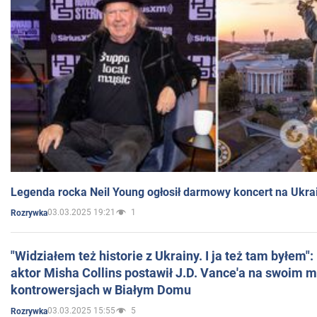
Legenda rocka Neil Young ogłosił darmowy koncert na Ukra
03.03.2025 19:21
1
Rozrywka
"Widziałem też historie z Ukrainy. I ja też tam byłem"
aktor Misha Collins postawił J.D. Vance'a na swoim m
kontrowersjach w Białym Domu
03.03.2025 15:55
5
Rozrywka