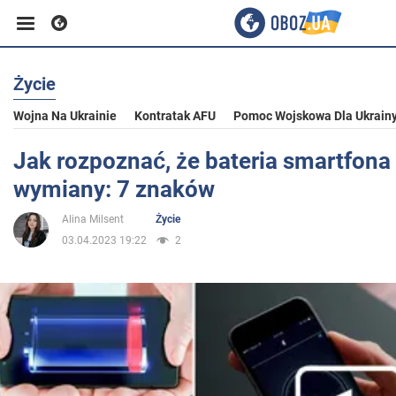
Życie
Biznes
Wojna Na Ukrainie
Kontratak AFU
Pomoc Wojskowa Dla Ukrain
Sport
Jak rozpoznać, że bateria smartfon
wymiany: 7 znaków
Rozrywka
Alina Milsent
Życie
03.04.2023 19:22
2
Życie
Polityka
Społeczeństwo