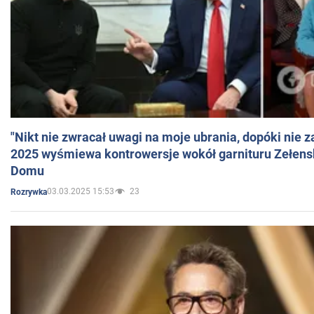
"Nikt nie zwracał uwagi na moje ubrania, dopóki nie z
2025 wyśmiewa kontrowersje wokół garnituru Zełens
Domu
03.03.2025 15:53
23
Rozrywka