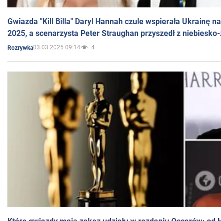
Gwiazda "Kill Billa" Daryl Hannah czule wspierała Ukrainę 
2025, a scenarzysta Peter Straughan przyszedł z niebiesko-
03.03.2025 09:14
4
Rozrywka