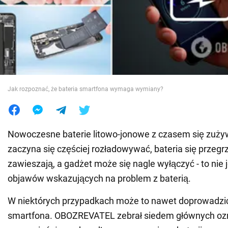
Wojna na Ukrainie
Świat
Jedzenie
Jak rozpoznać, że bateria smartfona wymaga wymiany?
Nowoczesne baterie litowo-jonowe z czasem się zuży
zaczyna się częściej rozładowywać, bateria się przeg
zawieszają, a gadżet może się nagle wyłączyć - to nie j
objawów wskazujących na problem z baterią.
W niektórych przypadkach może to nawet doprowadzi
smartfona. OBOZREVATEL zebrał siedem głównych oz