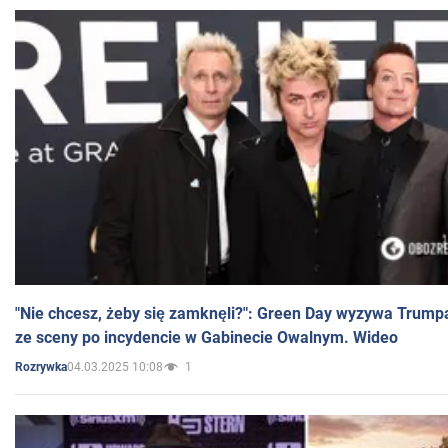
"Nie chcesz, żeby się zamknęli?": Green Day wyzywa Trump
ze sceny po incydencie w Gabinecie Owalnym. Wideo
04.03.2025 10:08
1
Rozrywka