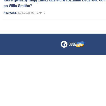
Które gwiazdy mają zakaz udziału w rozdaniu Oscarów: od 
po Willa Smitha?
03.03.2025 09:12
9
Rozrywka