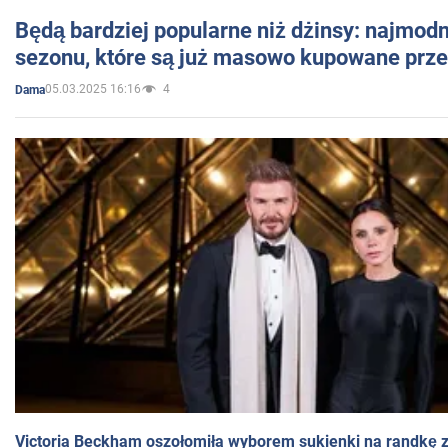
Będą bardziej popularne niż dżinsy: najmod
sezonu, które są już masowo kupowane przez
05.03.2025 16:16
4
Dama
Victoria Beckham oszołomiła wyborem sukienki na randkę