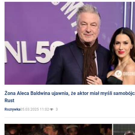
Żona Aleca Baldwina ujawnia, że aktor miał myśli samobójc
Rust
05.03.2025 11:02
3
Rozrywka