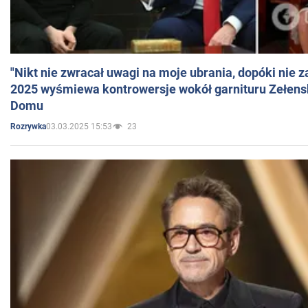
"Nikt nie zwracał uwagi na moje ubrania, dopóki nie z
2025 wyśmiewa kontrowersje wokół garnituru Zełens
Domu
03.03.2025 15:53
23
Rozrywka