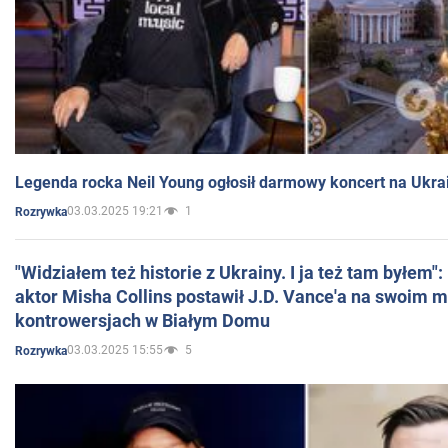
Legenda rocka Neil Young ogłosił darmowy koncert na Ukra
03.03.2025 19:21
1
Rozrywka
"Widziałem też historie z Ukrainy. I ja też tam byłem"
aktor Misha Collins postawił J.D. Vance'a na swoim m
kontrowersjach w Białym Domu
03.03.2025 15:55
5
Rozrywka