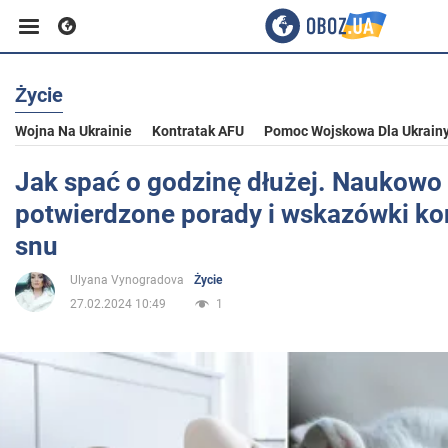
Życie
Biznes
Wojna Na Ukrainie
Kontratak AFU
Pomoc Wojskowa Dla Ukrain
Sport
Jak spać o godzinę dłużej. Naukowo
potwierdzone porady i wskazówki ko
Rozrywka
snu
Ulyana Vynogradova
Życie
Życie
27.02.2024 10:49
1
Polityka
Społeczeństwo