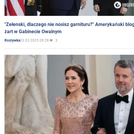
"Zełenski, dlaczego nie nosisz garnituru?" Amerykański blo
żart w Gabinecie Owalnym
03.03.2025 09:28
3
Rozrywka