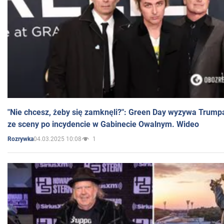
"Nie chcesz, żeby się zamknęli?": Green Day wyzywa Trump
ze sceny po incydencie w Gabinecie Owalnym. Wideo
04.03.2025 10:08
1
Rozrywka