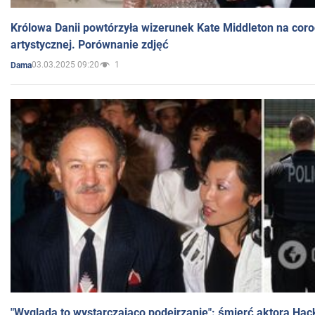
Królowa Danii powtórzyła wizerunek Kate Middleton na coro
artystycznej. Porównanie zdjęć
03.03.2025 09:20
1
Dama
"Wygląda to wystarczająco podejrzanie": śmierć aktora Hac