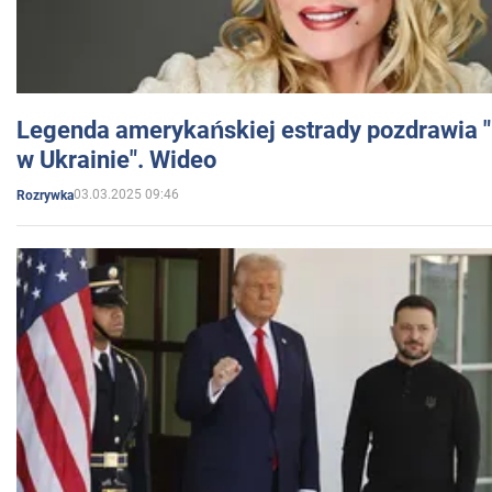
Legenda amerykańskiej estrady pozdrawia "br
w Ukrainie". Wideo
03.03.2025 09:46
Rozrywka