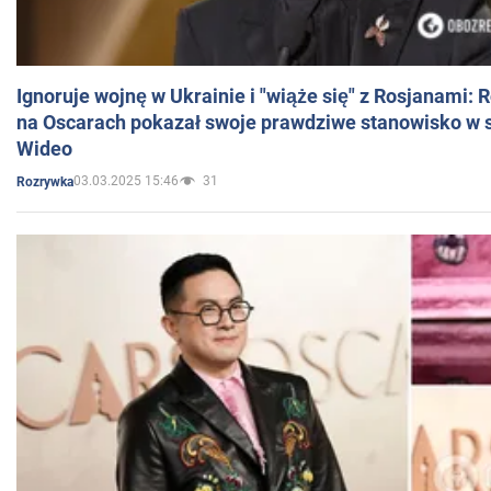
Ignoruje wojnę w Ukrainie i "wiąże się" z Rosjanami: 
na Oscarach pokazał swoje prawdziwe stanowisko w s
Wideo
03.03.2025 15:46
31
Rozrywka