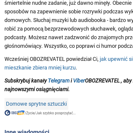
śmiertelnie nudne zadanie, już dawno minęły. Obecnie i
sposobów na zapewnienie sobie rozrywki podczas wy
domowych. Słuchaj muzyki lub audiobooka - bardzo wy
robić za pomocą bezprzewodowych słuchawek, oglądaj 
podcasty. Możesz nawet zadzwonić do znajomych prz
głośnomówiący. Wszystko, co poprawi ci humor podcz
Wcześniej OBOZREVATEL powiedział Ci,
jak upewnić si
mieszkanie zbiera mniej kurzu
.
Subskrybuj
kanały
Telegram
i
Viber
OBOZREVATEL
,
aby
najnowszymi osiągnięciami
.
Domowe sprytne sztuczki
/
Życie
/
Jak szybko posprzątać...
Inne wiadomości