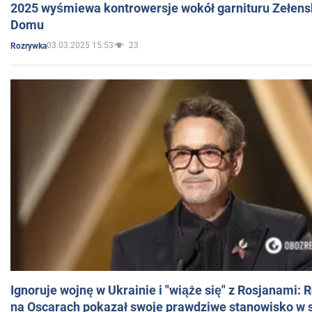
2025 wyśmiewa kontrowersje wokół garnituru Zełens
Domu
03.03.2025 15:53
23
Rozrywka
Ignoruje wojnę w Ukrainie i "wiąże się" z Rosjanami: 
na Oscarach pokazał swoje prawdziwe stanowisko w s