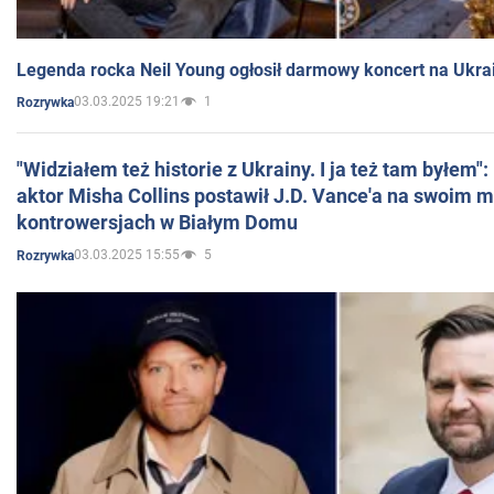
Legenda rocka Neil Young ogłosił darmowy koncert na Ukra
03.03.2025 19:21
1
Rozrywka
"Widziałem też historie z Ukrainy. I ja też tam byłem"
aktor Misha Collins postawił J.D. Vance'a na swoim m
kontrowersjach w Białym Domu
03.03.2025 15:55
5
Rozrywka