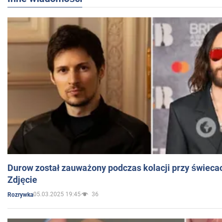
Durow został zauważony podczas kolacji przy świeca
Zdjęcie
05.03.2025 19:45
36
Rozrywka