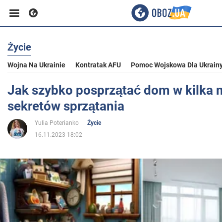
Życie
Biznes
Wojna Na Ukrainie
Kontratak AFU
Pomoc Wojskowa Dla Ukrain
Sport
Jak szybko posprzątać dom w kilka m
sekretów sprzątania
Rozrywka
Yulia Poterianko
Życie
16.11.2023 18:02
Życie
Polityka
Społeczeństwo