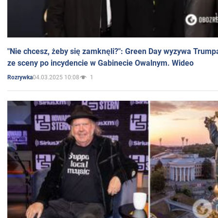
"Nie chcesz, żeby się zamknęli?": Green Day wyzywa Trump
ze sceny po incydencie w Gabinecie Owalnym. Wideo
04.03.2025 10:08
1
Rozrywka