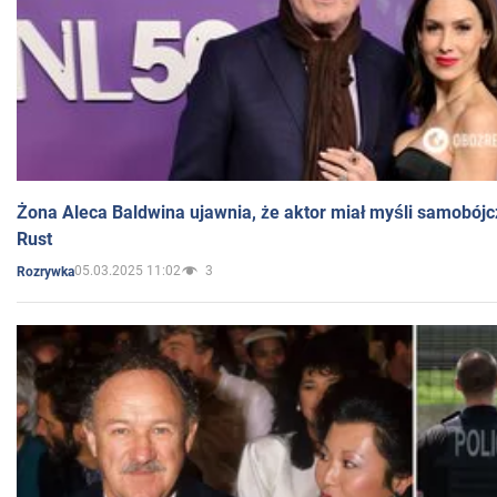
Żona Aleca Baldwina ujawnia, że aktor miał myśli samobójc
Rust
05.03.2025 11:02
3
Rozrywka