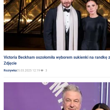
Victoria Beckham oszołomiła wyborem sukienki na randkę
Zdjęcie
05.03.2025 12:19
3
Rozrywka