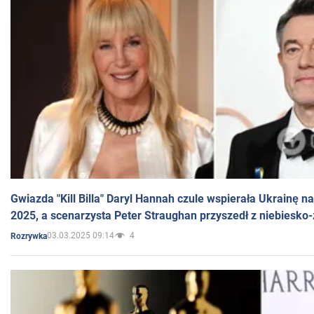
Gwiazda "Kill Billa" Daryl Hannah czule wspierała Ukrainę 
2025, a scenarzysta Peter Straughan przyszedł z niebiesko-
03.03.2025 09:14
4
Rozrywka