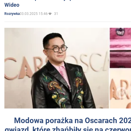
Wideo
03.03.2025 15:46
31
Rozrywka
Modowa porażka na Oscarach 202
gwiazd, które zhańbiły się na czer