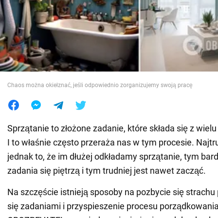
Wojna na Ukrainie
Świat
Jedzenie
Chaos można okiełznać, jeśli odpowiednio zorganizujemy swoją pracę
Sprzątanie to złożone zadanie, które składa się z wie
I to właśnie często przeraża nas w tym procesie. Najtr
jednak to, że im dłużej odkładamy sprzątanie, tym bard
zadania się piętrzą i tym trudniej jest nawet zacząć.
Na szczęście istnieją sposoby na pozbycie się strachu
się zadaniami i przyspieszenie procesu porządkowani