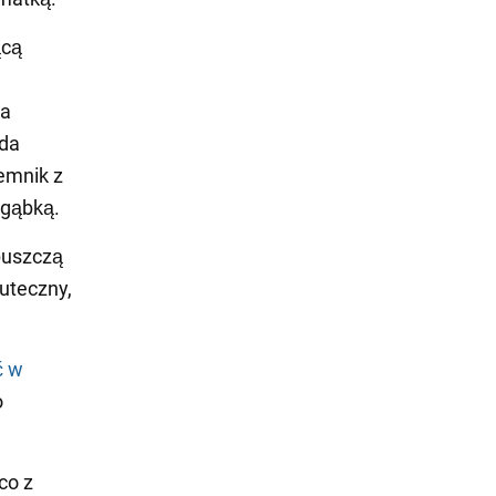
ącą
na
oda
jemnik z
 gąbką.
puszczą
kuteczny,
ć w
o
co z