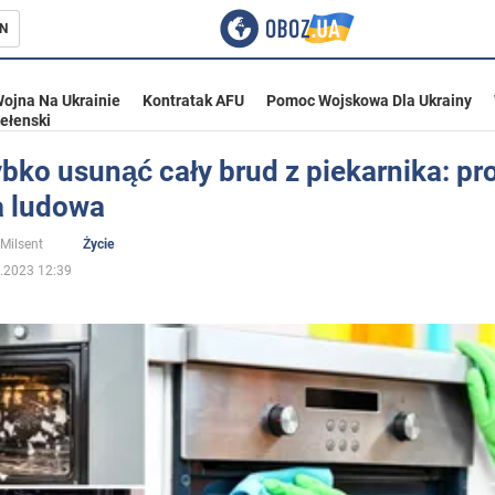
N
ojna Na Ukrainie
Kontratak AFU
Pomoc Wojskowa Dla Ukrainy
ełenski
bko usunąć cały brud z piekarnika: pr
 ludowa
ka
 Milsent
Życie
.2023 12:39
eństwo
a Ukrainie