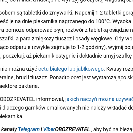
obem są tabletki do zmywarki. Napełnij 1-2 tabletki gor
eść je na dnie piekarnika nagrzanego do 100°C. Wysoka
a pomoże odparować płyn, roztwór z tabletką osiądzie 
szafki, a para zmiękczy tłuszcz i osady węglowe. Gdy w
ąco odparuje (zwykle zajmuje to 1-2 godziny), wyjmij po
 poczekaj, aż piekarnik ostygnie i dokładnie umyj szafkę
wnie można użyć
octu białego lub jabłkowego
. Kwasy roz
ralne, brud i tłuszcz. Ponadto ocet jest wystarczająco s
iektóre bakterie.
 OBOZREVATEL informował,
jakich naczyń można używa
i dlaczego garnków emaliowanych nie należy wkładać d
iekarnika.
 kanały
Telegram
i
Viber
OBOZREVATEL
, aby być na bieżą