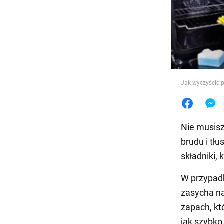
Jedzeni
Jak wyczyścić p
Nie musisz
brudu i tł
składniki,
W przypadk
zasycha na
zapach, kt
jak szybko