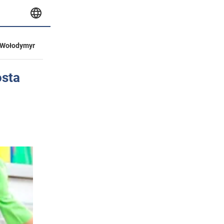
Wołodymyr
osta