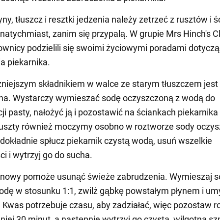
ny, tłuszcz i resztki jedzenia należy zetrzeć z rusztów i 
 natychmiast, zanim się przypalą. W grupie Mrs Hinch's C
ownicy podzielili się swoimi życiowymi poradami dotycz
a piekarnika.
niejszym składnikiem w walce ze starym tłuszczem jest
na. Wystarczy wymieszać sodę oczyszczoną z wodą do
ji pasty, nałożyć ją i pozostawić na ściankach piekarnika
Ruszty również moczymy osobno w roztworze sody oczys
dokładnie spłucz piekarnik czystą wodą, usuń wszelkie
ci i wytrzyj go do sucha.
ynowy pomoże usunąć świeże zabrudzenia. Wymieszaj s
wodę w stosunku 1:1, zwilż gąbkę powstałym płynem i umy
. Kwas potrzebuje czasu, aby zadziałać, więc pozostaw r
niej 30 minut, a następnie wytrzyj go czystą, wilgotną s