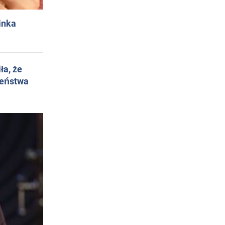
inka
ła, że
żeństwa