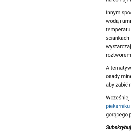
Innym spos
wodą i umi
temperatur
ściankach 
wystarczaj
roztworem,
Alternaty
osady mine
aby zabić n
Wcześniej
piekarniku
gorącego p
Subskrybuj