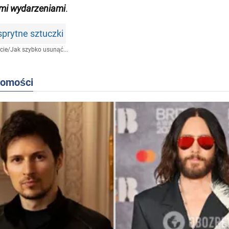
mi wydarzeniami
.
rytne sztuczki
cie
/
Jak szybko usunąć...
domości