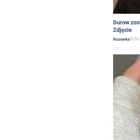
Durow zost
Zdjęcie
05.03
Rozrywka