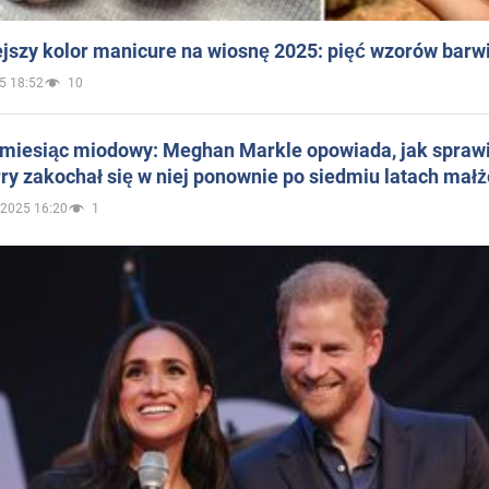
jszy kolor manicure na wiosnę 2025: pięć wzorów barw
5 18:52
10
 miesiąc miodowy: Meghan Markle opowiada, jak sprawi
ry zakochał się w niej ponownie po siedmiu latach mał
.2025 16:20
1