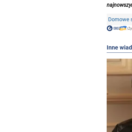
najnowszy
Domowe sp
/
Ży
Inne wia