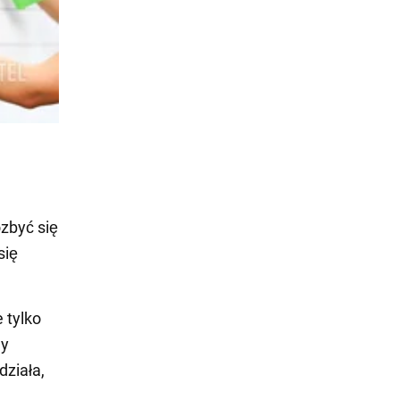
zbyć się
się
 tylko
ny
ziała,