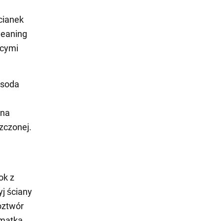
ścianek
leaning
ącymi
 soda
 na
zczonej.
ok z
j ściany
oztwór
zmatką.