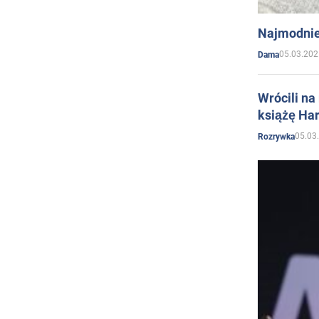
Najmodnie
05.03.202
Dama
Wrócili na
książę Har
05.03
Rozrywka