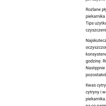
Rozlane pły
piekarnika
Tips użytk
czyszczeni
Najskutecz
oczyszczo
konsystenc
godzinę. 
Następnie 
pozostałoś
Kwas cytr
cytryny i 
piekarnika
na co najm