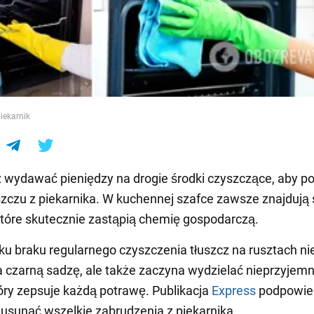
e
iekarnik
 wydawać pieniędzy na drogie środki czyszczące, aby po
uszczu z piekarnika. W kuchennej szafce zawsze znajdują 
 które skutecznie zastąpią chemię gospodarczą.
u braku regularnego czyszczenia tłuszcz na rusztach nie
 czarną sadzę, ale także zaczyna wydzielać nieprzyjem
óry zepsuje każdą potrawę. Publikacja
Express
podpowied
 usunąć wszelkie zabrudzenia z piekarnika.