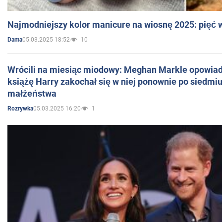
Najmodniejszy kolor manicure na wiosnę 2025: pięć
05.03.2025 18:52
10
Dama
Wrócili na miesiąc miodowy: Meghan Markle opowiada
książę Harry zakochał się w niej ponownie po siedmiu
małżeństwa
05.03.2025 16:20
1
Rozrywka