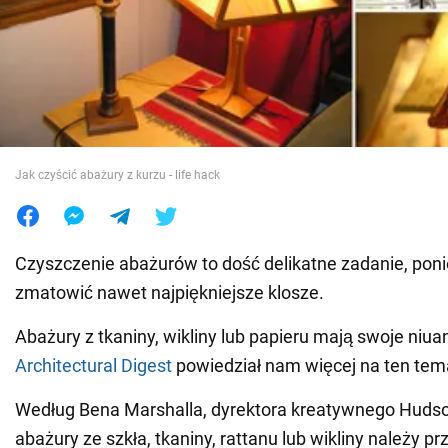
Wojna na Ukrainie
Świat
Jedzenie
Jak czyścić abażury z kurzu - life hack
Czyszczenie abażurów to dość delikatne zadanie, po
zmatowić nawet najpiękniejsze klosze.
Abażury z tkaniny, wikliny lub papieru mają swoje niu
Architectural Digest
powiedział nam więcej na ten tem
Według Bena Marshalla, dyrektora kreatywnego Hudson
abażury ze szkła, tkaniny, rattanu lub wikliny należy pr