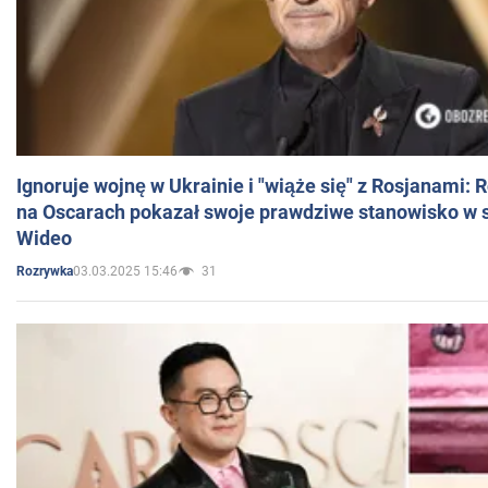
Ignoruje wojnę w Ukrainie i "wiąże się" z Rosjanami: 
na Oscarach pokazał swoje prawdziwe stanowisko w s
Wideo
03.03.2025 15:46
31
Rozrywka