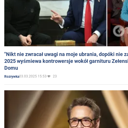
"Nikt nie zwracał uwagi na moje ubrania, dopóki nie z
2025 wyśmiewa kontrowersje wokół garnituru Zełens
Domu
03.03.2025 15:53
23
Rozrywka