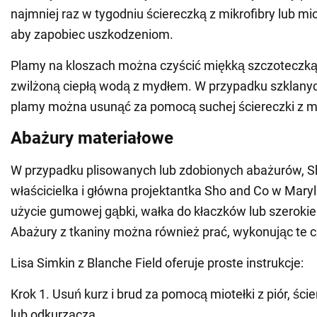
najmniej raz w tygodniu ściereczką z mikrofibry lub mio
aby zapobiec uszkodzeniom.
Plamy na kloszach można czyścić miękką szczoteczk
zwilżoną ciepłą wodą z mydłem. W przypadku szklanych
plamy można usunąć za pomocą suchej ściereczki z mi
Abażury materiałowe
W przypadku plisowanych lub zdobionych abażurów, S
właścicielka i główna projektantka Sho and Co w Mary
użycie gumowej gąbki, wałka do kłaczków lub szerokie
Abażury z tkaniny można również prać, wykonując te c
Lisa Simkin z Blanche Field oferuje proste instrukcje:
Krok 1. Usuń kurz i brud za pomocą miotełki z piór, ście
lub odkurzacza.