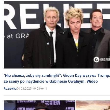
"Nie chcesz, żeby się zamknęli?": Green Day wyzywa Trump
ze sceny po incydencie w Gabinecie Owalnym. Wideo
04.03.2025 10:08
1
Rozrywka