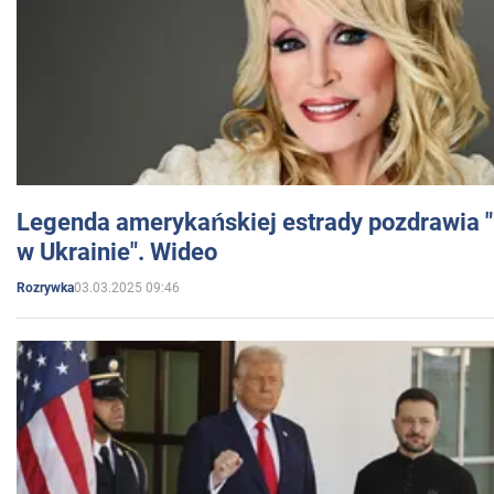
Legenda amerykańskiej estrady pozdrawia "br
w Ukrainie". Wideo
03.03.2025 09:46
Rozrywka