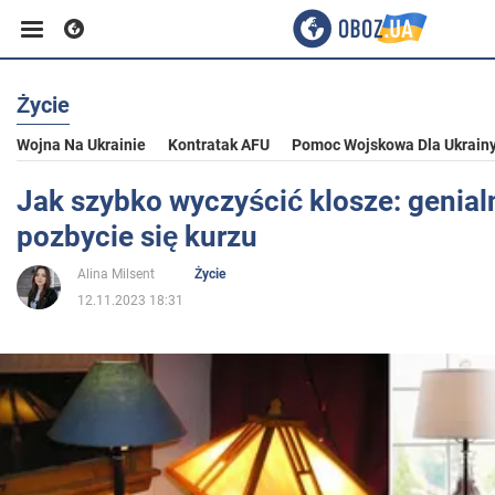
Życie
Biznes
Wojna Na Ukrainie
Kontratak AFU
Pomoc Wojskowa Dla Ukrain
Sport
Jak szybko wyczyścić klosze: genial
pozbycie się kurzu
Rozrywka
Alina Milsent
Życie
12.11.2023 18:31
Życie
Polityka
Społeczeństwo