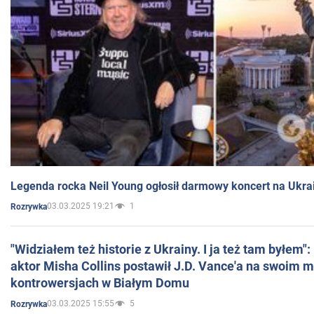
Legenda rocka Neil Young ogłosił darmowy koncert na Ukra
03.03.2025 19:21
1
Rozrywka
"Widziałem też historie z Ukrainy. I ja też tam byłem"
aktor Misha Collins postawił J.D. Vance'a na swoim m
kontrowersjach w Białym Domu
03.03.2025 15:55
5
Rozrywka