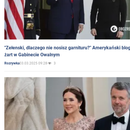
"Zełenski, dlaczego nie nosisz garnituru?" Amerykański blo
żart w Gabinecie Owalnym
03.03.2025 09:28
3
Rozrywka