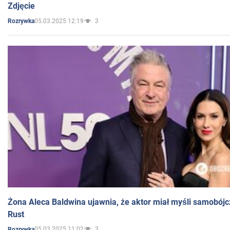
Zdjęcie
05.03.2025 12:19
3
Rozrywka
Żona Aleca Baldwina ujawnia, że aktor miał myśli samobójc
Rust
05.03.2025 11:02
3
Rozrywka