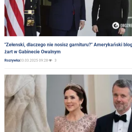
"Zełenski, dlaczego nie nosisz garnituru?" Amerykański blo
żart w Gabinecie Owalnym
03.03.2025 09:28
3
Rozrywka