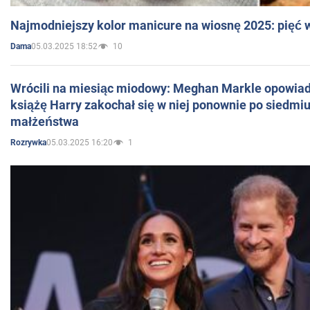
Najmodniejszy kolor manicure na wiosnę 2025: pięć
05.03.2025 18:52
10
Dama
Wrócili na miesiąc miodowy: Meghan Markle opowiada
książę Harry zakochał się w niej ponownie po siedmiu
małżeństwa
05.03.2025 16:20
1
Rozrywka