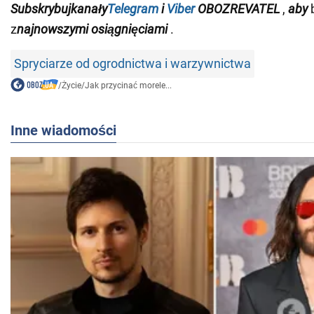
Subskrybuj
kanały
Telegram
i
Viber
OBOZREVATEL
,
aby
b
z
najnowszymi osiągnięciami
.
Spryciarze od ogrodnictwa i warzywnictwa
/
Życie
/
Jak przycinać morele...
Inne wiadomości