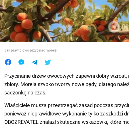
Wojna na Ukrainie
Świat
Jedzenie
Jak prawidłowo przycinać morelę
Przycinanie drzew owocowych zapewni dobry wzrost, ro
zbiory. Morela szybko tworzy nowe pędy, dlatego nale
sadzonkę na czas.
Właściciele muszą przestrzegać zasad podczas przycin
ponieważ nieprawidłowe wykonanie tylko zaszkodzi d
OBOZREVATEL znalazł skuteczne wskazówki, które m