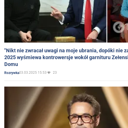
"Nikt nie zwracał uwagi na moje ubrania, dopóki nie z
2025 wyśmiewa kontrowersje wokół garnituru Zełens
Domu
03.03.2025 15:53
23
Rozrywka