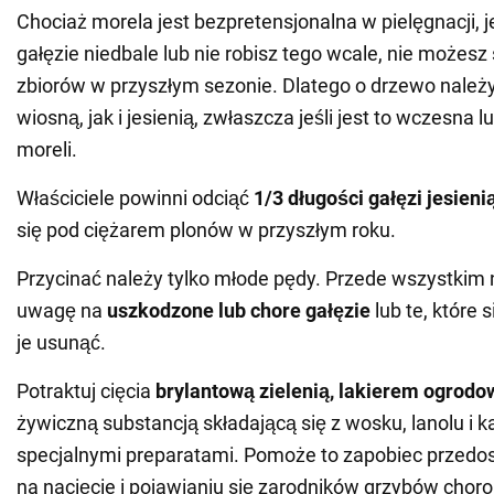
Chociaż morela jest bezpretensjonalna w pielęgnacji, j
gałęzie niedbale lub nie robisz tego wcale, nie możesz
zbiorów w przyszłym sezonie. Dlatego o drzewo nale
wiosną, jak i jesienią, zwłaszcza jeśli jest to wczesna
moreli.
Właściciele powinni odciąć
1/3 długości gałęzi jesieni
się pod ciężarem plonów w przyszłym roku.
Przycinać należy tylko młode pędy. Przede wszystkim 
uwagę na
uszkodzone lub chore gałęzie
lub te, które 
je usunąć.
Potraktuj cięcia
brylantową zielenią, lakierem ogrod
żywiczną substancją składającą się z wosku, lanolu i ka
specjalnymi preparatami. Pomoże to zapobiec przedo
na nacięcie i pojawianiu się zarodników grzybów chor