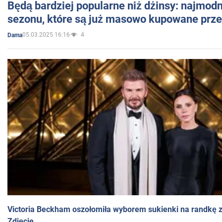
Będą bardziej popularne niż dżinsy: najmod
sezonu, które są już masowo kupowane przez
05.03.2025 16:16
4
Dama
Victoria Beckham oszołomiła wyborem sukienki na randkę
Zdjęcie