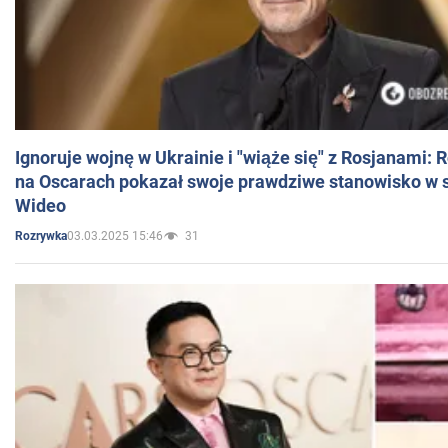
Ignoruje wojnę w Ukrainie i "wiąże się" z Rosjanami: 
na Oscarach pokazał swoje prawdziwe stanowisko w s
Wideo
03.03.2025 15:46
31
Rozrywka