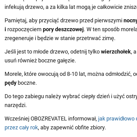
infekują drzewo, a za kilka lat mogą je całkowicie znis
Pamiętaj, aby przyciąć drzewo przed pierwszymi
nocn
i
rozpoczęciem
pory deszczowej
. W ten sposób morela
zregeneruje i będzie w stanie przetrwać zimę.
Jeśli jest to młode drzewo, odetnij tylko
wierzchołek
, 
usuń również boczne gałęzie.
Morele, które owocują od 8-10 lat, można odmłodzić, 
pędy
boczne.
Do tego zabiegu należy wybrać ciepły dzień i użyć ostr
narzędzi.
Wcześniej OBOZREVATEL informował,
jak prawidłowo 
przez cały rok
, aby zapewnić obfite zbiory.