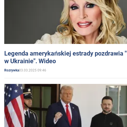
Legenda amerykańskiej estrady pozdrawia "br
w Ukrainie". Wideo
03.03.2025 09:46
Rozrywka