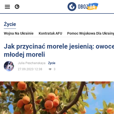
Życie
Biznes
Wojna Na Ukrainie
Kontratak AFU
Pomoc Wojskowa Dla Ukrain
Sport
Jak przycinać morele jesienią: owoc
młodej moreli
Rozrywka
Julia Peschanskaya
Życie
27.09.2023 12:38
3
Życie
Polityka
Społeczeństwo