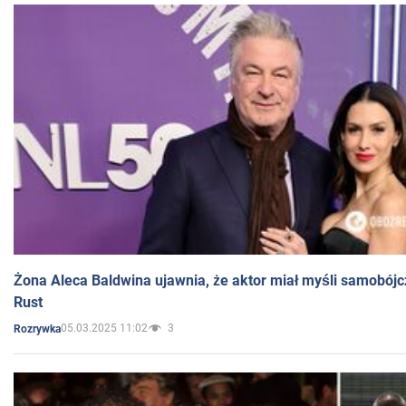
Żona Aleca Baldwina ujawnia, że aktor miał myśli samobójc
Rust
05.03.2025 11:02
3
Rozrywka