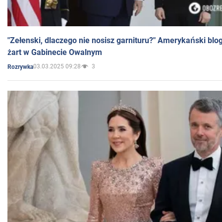
"Zełenski, dlaczego nie nosisz garnituru?" Amerykański blo
żart w Gabinecie Owalnym
03.03.2025 09:28
3
Rozrywka