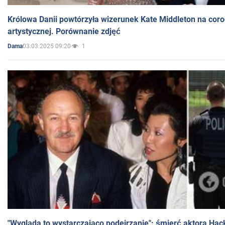
Królowa Danii powtórzyła wizerunek Kate Middleton na coro
artystycznej. Porównanie zdjęć
03.03.2025 09:20
1
Dama
"Wygląda to wystarczająco podejrzanie": śmierć aktora Hac