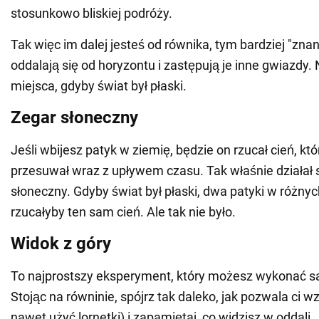
stosunkowo bliskiej podróży.
Tak więc im dalej jesteś od równika, tym bardziej "zna
oddalają się od horyzontu i zastępują je inne gwiazdy. 
miejsca, gdyby świat był płaski.
Zegar słoneczny
Jeśli wbijesz patyk w ziemię, będzie on rzucał cień, któ
przesuwał wraz z upływem czasu. Tak właśnie działał 
słoneczny. Gdyby świat był płaski, dwa patyki w różny
rzucałyby ten sam cień. Ale tak nie było.
Widok z góry
To najprostszy eksperyment, który możesz wykonać s
Stojąc na równinie, spójrz tak daleko, jak pozwala ci 
nawet użyć lornetki) i zapamiętaj, co widzisz w oddali.