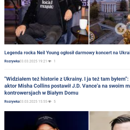
Legenda rocka Neil Young ogłosił darmowy koncert na Ukra
03.03.2025 19:21
1
Rozrywka
"Widziałem też historie z Ukrainy. I ja też tam byłem"
aktor Misha Collins postawił J.D. Vance'a na swoim m
kontrowersjach w Białym Domu
03.03.2025 15:55
5
Rozrywka