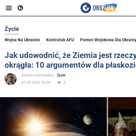
Życie
Biznes
Wojna Na Ukrainie
Kontratak AFU
Pomoc Wojskowa Dla Ukrain
Sport
Jak udowodnić, że Ziemia jest rzecz
okrągła: 10 argumentów dla płasko
Rozrywka
Dmytro Ivancheskul
Życie
07.05.2023 16:59
5
Życie
Polityka
Społeczeństwo