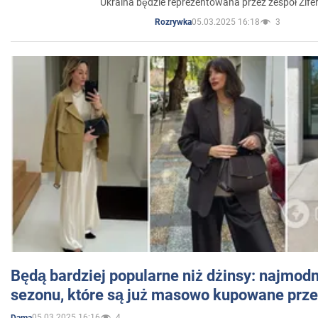
Ukraina będzie reprezentowana przez zespół Zifer
05.03.2025 16:18
3
Rozrywka
Będą bardziej popularne niż dżinsy: najmod
sezonu, które są już masowo kupowane przez
05.03.2025 16:16
4
Dama