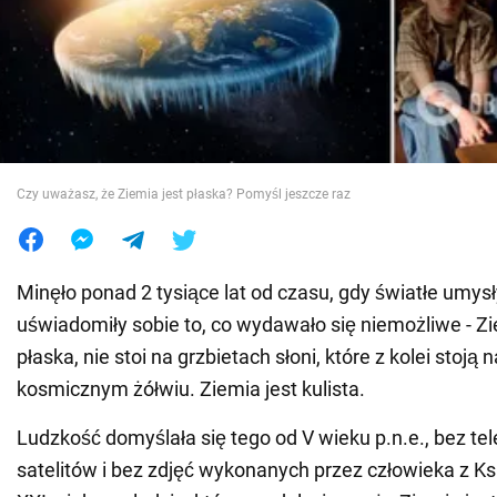
Wojna na Ukrainie
Świat
Jedzenie
Czy uważasz, że Ziemia jest płaska? Pomyśl jeszcze raz
Minęło ponad 2 tysiące lat od czasu, gdy światłe umysł
uświadomiły sobie to, co wydawało się niemożliwe - Zi
płaska, nie stoi na grzbietach słoni, które z kolei stoją 
kosmicznym żółwiu. Ziemia jest kulista.
Ludzkość domyślała się tego od V wieku p.n.e., bez te
satelitów i bez zdjęć wykonanych przez człowieka z K