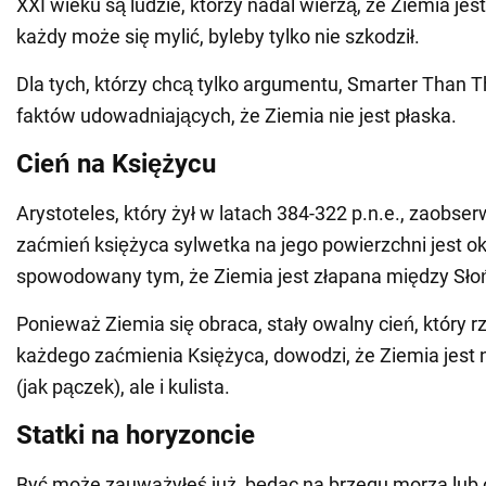
XXI wieku są ludzie, którzy nadal wierzą, że Ziemia jest
każdy może się mylić, byleby tylko nie szkodził.
Dla tych, którzy chcą tylko argumentu, Smarter Than 
faktów udowadniających, że Ziemia nie jest płaska.
Cień na Księżycu
Arystoteles, który żył w latach 384-322 p.n.e., zaobse
zaćmień księżyca sylwetka na jego powierzchni jest okr
spowodowany tym, że Ziemia jest złapana między Sł
Ponieważ Ziemia się obraca, stały owalny cień, który 
każdego zaćmienia Księżyca, dowodzi, że Ziemia jest n
(jak pączek), ale i kulista.
Statki na horyzoncie
Być może zauważyłeś już, będąc na brzegu morza lub 