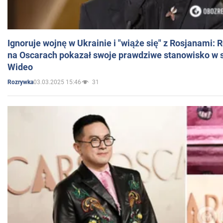
Ignoruje wojnę w Ukrainie i "wiąże się" z Rosjanami: 
na Oscarach pokazał swoje prawdziwe stanowisko w s
Wideo
03.03.2025 15:46
31
Rozrywka