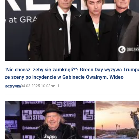
"Nie chcesz, żeby się zamknęli?": Green Day wyzywa Trump
ze sceny po incydencie w Gabinecie Owalnym. Wideo
04.03.2025 10:08
1
Rozrywka