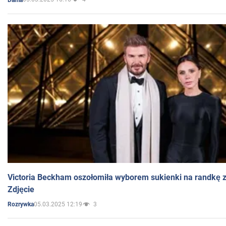
Victoria Beckham oszołomiła wyborem sukienki na randkę
Zdjęcie
05.03.2025 12:19
3
Rozrywka