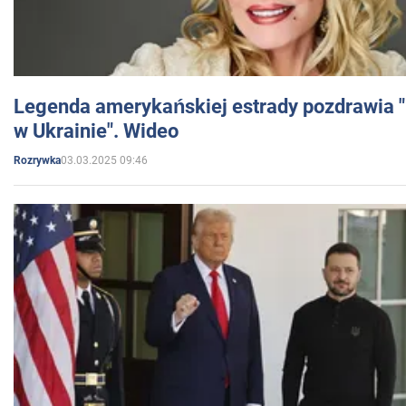
Legenda amerykańskiej estrady pozdrawia "br
w Ukrainie". Wideo
03.03.2025 09:46
Rozrywka