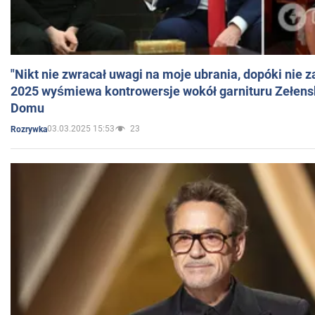
"Nikt nie zwracał uwagi na moje ubrania, dopóki nie z
2025 wyśmiewa kontrowersje wokół garnituru Zełens
Domu
03.03.2025 15:53
23
Rozrywka