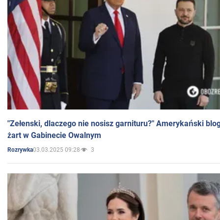
"Zełenski, dlaczego nie nosisz garnituru?" Amerykański blo
żart w Gabinecie Owalnym
03.03.2025 09:28
3
Rozrywka