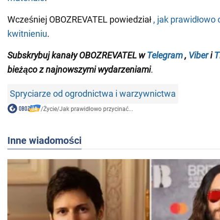
Wcześniej OBOZREVATEL powiedział
, jak prawidłowo 
kwitnieniu
.
Subskrybuj kanały OBOZREVATEL
w
Telegram
,
Viber
i
T
bieżąco z najnowszymi wydarzeniami
.
Spryciarze od ogrodnictwa i warzywnictwa
/
Życie
/
Jak prawidłowo przycinać...
Inne wiadomości