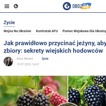
Życie
Biznes
Wojna Na Ukrainie
Kontratak AFU
Pomoc Wojskowa Dla Ukrain
Sport
Jak prawidłowo przycinać jeżyny, ab
zbiory: sekrety wiejskich hodowców
Rozrywka
Alina Milsent
Życie
19.07.2023 14:07
Życie
Polityka
Społeczeństwo