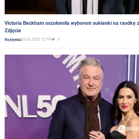
Victoria Beckham oszołomiła wyborem sukienki na randkę
Zdjęcie
05.03.2025 12:19
3
Rozrywka