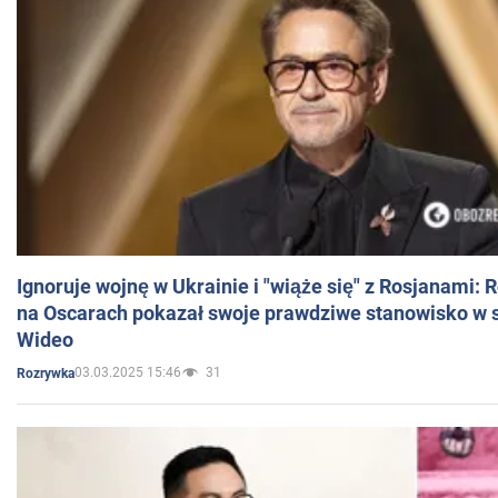
Ignoruje wojnę w Ukrainie i "wiąże się" z Rosjanami: 
na Oscarach pokazał swoje prawdziwe stanowisko w s
Wideo
03.03.2025 15:46
31
Rozrywka