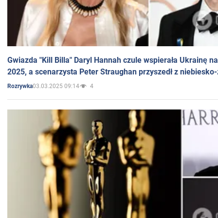
Gwiazda "Kill Billa" Daryl Hannah czule wspierała Ukrainę 
2025, a scenarzysta Peter Straughan przyszedł z niebiesko-
03.03.2025 09:14
4
Rozrywka