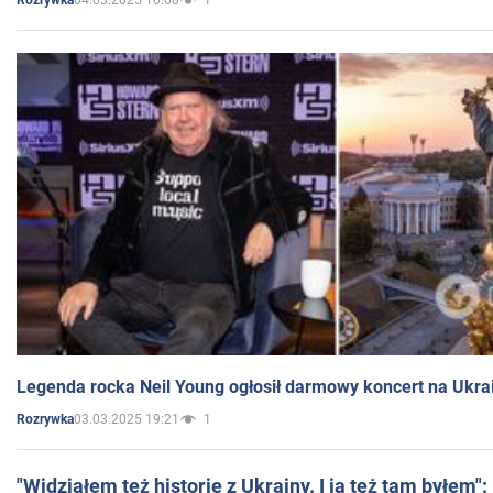
Rozrywka
Legenda rocka Neil Young ogłosił darmowy koncert na Ukra
03.03.2025 19:21
1
Rozrywka
"Widziałem też historie z Ukrainy. I ja też tam byłem"