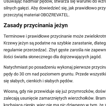
Usuwając nadmiar pędów, stwarza się warunki do wzro
silnych gałęzi. Aby dowiedzieć się, jak prawidłowo przy
przeczytaj materiał OBOZREVATEL.
Zasady przycinania jeżyn
Terminowe i prawidłowe przycinanie może zwielokrotni
Krzewy jeżyn są podatne na szybkie zarastanie, dlateg
regularnie przerzedzać. Zbyt gęste zarośla nie zapewn
ilości światła słonecznego dla dojrzewających jagód.
Natychmiast po posadzeniu wykonaj pierwsze przycina
pędy do 30 cm nad poziomem gruntu. Przede wszystk
się słabych, cienkich i słabych pędów.
Wiosną, gdy nie przewiduje się już przymrozków, dośw
zalecają usunięcie zamarzniętych wierzchołków. Bramb
kochająca ciepło, więc nie ma nic dziwnego w tym, ż