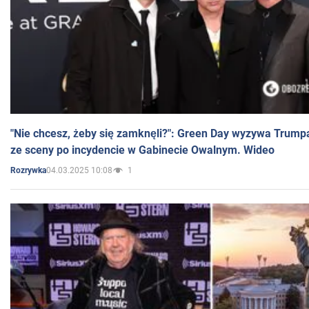
"Nie chcesz, żeby się zamknęli?": Green Day wyzywa Trump
ze sceny po incydencie w Gabinecie Owalnym. Wideo
04.03.2025 10:08
1
Rozrywka