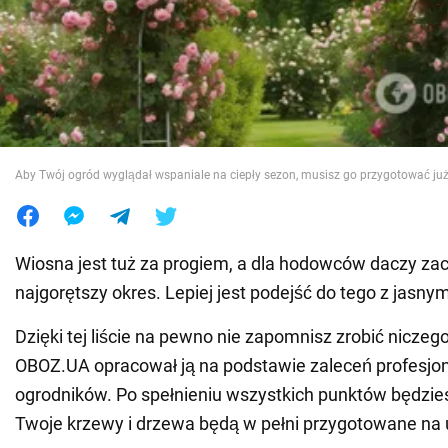
Wojna na Ukrainie
Świat
Jedzenie
Aby Twój ogród wyglądał wspaniale na ciepły sezon, musisz go przygotować już
Wiosna jest tuż za progiem, a dla hodowców daczy zac
najgorętszy okres. Lepiej jest podejść do tego z jasny
Dzięki tej liście na pewno nie zapomnisz zrobić niczeg
OBOZ.UA opracował ją na podstawie zaleceń profesjo
ogrodników. Po spełnieniu wszystkich punktów będzies
Twoje krzewy i drzewa będą w pełni przygotowane na 