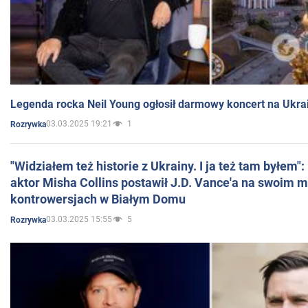
Legenda rocka Neil Young ogłosił darmowy koncert na Ukra
03.03.2025 19:21
1
Rozrywka
"Widziałem też historie z Ukrainy. I ja też tam byłem"
aktor Misha Collins postawił J.D. Vance'a na swoim m
kontrowersjach w Białym Domu
03.03.2025 15:55
5
Rozrywka