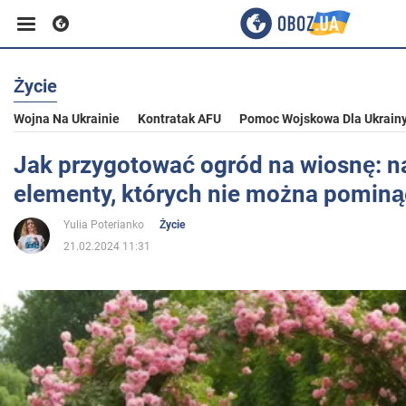
Życie
Biznes
Wojna Na Ukrainie
Kontratak AFU
Pomoc Wojskowa Dla Ukrain
Sport
Jak przygotować ogród na wiosnę: n
elementy, których nie można pominą
Rozrywka
Yulia Poterianko
Życie
21.02.2024 11:31
Życie
Polityka
Społeczeństwo