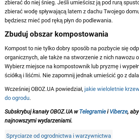
zbierać do niej śnieg. Jeśli umieścisz ją pod rurą spus
zbierać wodę spływającą latem z dachu Twojego domu
będziesz mieć pod ręką płyn do podlewania.
Zbuduj obszar kompostowania
Kompost to nie tylko dobry sposób na pozbycie się o
organicznych, ale także na stworzenie z nich nawozu 
Wybierz miejsce na kompostownik lub pryzmę i wypełni
ściółką i liśćmi. Nie zapomnij jednak umieścić go z dal
Wcześniej OBOZ.UA powiedział,
jakie wieloletnie krz
do ogrodu
.
Subskrybuj kanały OBOZ.UA w
Telegramie
i
Viberze
, ab
najnowszymi wydarzeniami
.
Spryciarze od ogrodnictwa i warzywnictwa