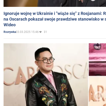
Ignoruje wojnę w Ukrainie i "wiąże się" z Rosjanami: 
na Oscarach pokazał swoje prawdziwe stanowisko w s
Wideo
03.03.2025 15:46
31
Rozrywka