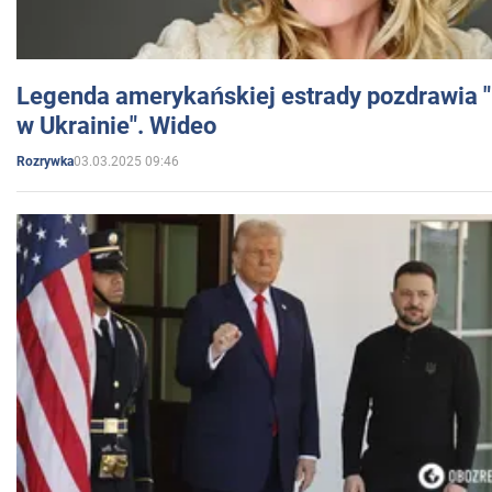
Legenda amerykańskiej estrady pozdrawia "br
w Ukrainie". Wideo
03.03.2025 09:46
Rozrywka