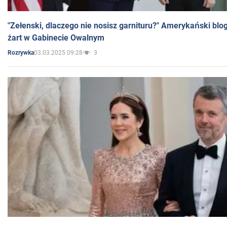
"Zełenski, dlaczego nie nosisz garnituru?" Amerykański blo
żart w Gabinecie Owalnym
03.03.2025 09:28
3
Rozrywka