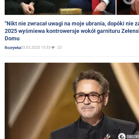
"Nikt nie zwracał uwagi na moje ubrania, dopóki nie z
2025 wyśmiewa kontrowersje wokół garnituru Zełens
Domu
03.03.2025 15:53
23
Rozrywka