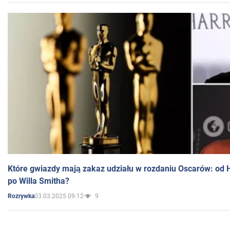
Które gwiazdy mają zakaz udziału w rozdaniu Oscarów: od 
po Willa Smitha?
03.03.2025 09:12
9
Rozrywka