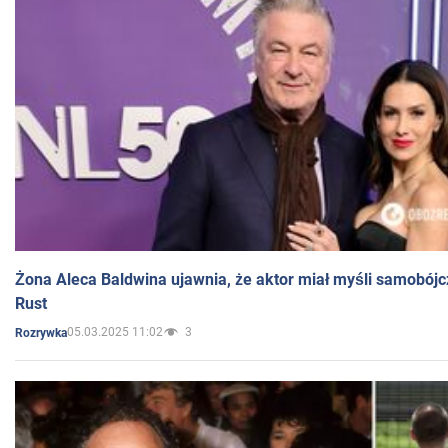
Żona Aleca Baldwina ujawnia, że aktor miał myśli samobójc
Rust
05.03.2025 11:02
3
Rozrywka