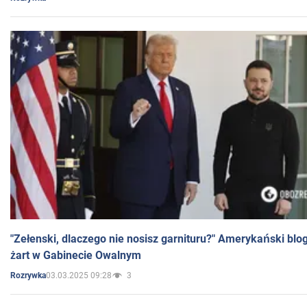
"Zełenski, dlaczego nie nosisz garnituru?" Amerykański blo
żart w Gabinecie Owalnym
03.03.2025 09:28
3
Rozrywka