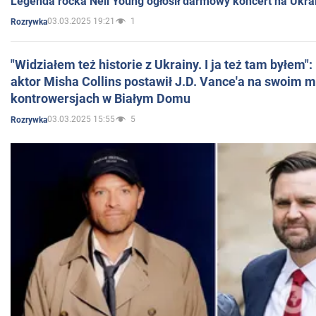
Legenda rocka Neil Young ogłosił darmowy koncert na Ukra
03.03.2025 19:21
1
Rozrywka
"Widziałem też historie z Ukrainy. I ja też tam byłem"
aktor Misha Collins postawił J.D. Vance'a na swoim m
kontrowersjach w Białym Domu
03.03.2025 15:55
5
Rozrywka