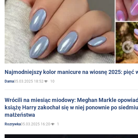
Najmodniejszy kolor manicure na wiosnę 2025: pięć
05.03.2025 18:52
10
Dama
Wrócili na miesiąc miodowy: Meghan Markle opowiada
książę Harry zakochał się w niej ponownie po siedmiu
małżeństwa
05.03.2025 16:20
1
Rozrywka