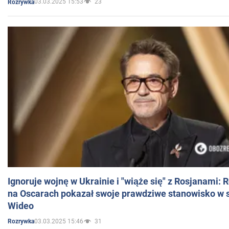
03.03.2025 15:53
23
Rozrywka
Ignoruje wojnę w Ukrainie i "wiąże się" z Rosjanami: 
na Oscarach pokazał swoje prawdziwe stanowisko w s
Wideo
03.03.2025 15:46
31
Rozrywka