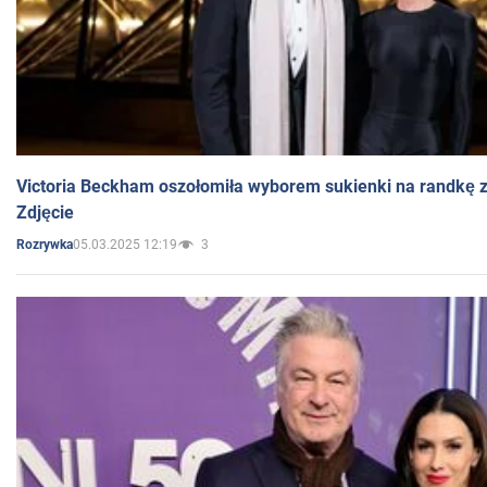
Victoria Beckham oszołomiła wyborem sukienki na randkę
Zdjęcie
05.03.2025 12:19
3
Rozrywka