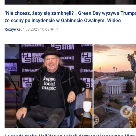
"Nie chcesz, żeby się zamknęli?": Green Day wyzywa Trump
ze sceny po incydencie w Gabinecie Owalnym. Wideo
04.03.2025 10:08
1
Rozrywka