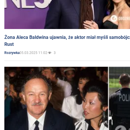
Żona Aleca Baldwina ujawnia, że aktor miał myśli samobójc
Rust
05.03.2025 11:02
3
Rozrywka