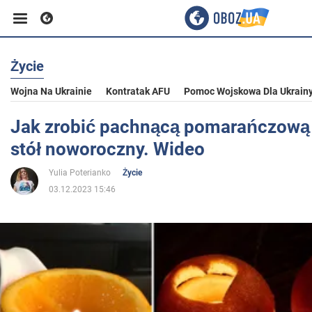
Życie
Biznes
Wojna Na Ukrainie
Kontratak AFU
Pomoc Wojskowa Dla Ukrain
Sport
Jak zrobić pachnącą pomarańczową
stół noworoczny. Wideo
Rozrywka
Yulia Poterianko
Życie
03.12.2023 15:46
Życie
Polityka
Społeczeństwo