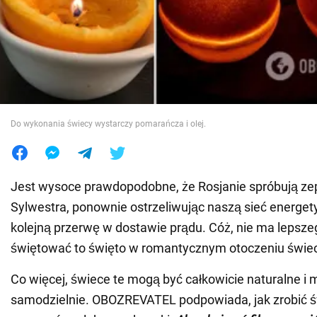
Wojna na Ukrainie
Świat
Jedzenie
Do wykonania świecy wystarczy pomarańcza i olej.
Jest wysoce prawdopodobne, że Rosjanie spróbują z
Sylwestra, ponownie ostrzeliwując naszą sieć energet
kolejną przerwę w dostawie prądu. Cóż, nie ma lepsz
świętować to święto w romantycznym otoczeniu świe
Co więcej, świece te mogą być całkowicie naturalne i
samodzielnie. OBOZREVATEL podpowiada, jak zrobić ś