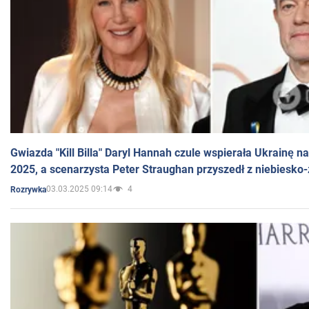
Gwiazda "Kill Billa" Daryl Hannah czule wspierała Ukrainę 
2025, a scenarzysta Peter Straughan przyszedł z niebiesko-
03.03.2025 09:14
4
Rozrywka