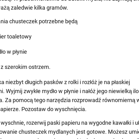
ważą zaledwie kilka gramów.
nia chusteczek potrzebne będą
ier toaletowy
ło w płynie
 z szerokim ostrzem.
ka niezbyt długich pasków z rolki i rozłóż je na płaskiej
i. Wyjmij zwykłe mydło w płynie i nałóż jego niewielką il
ża. Za pomocą tego narzędzia rozprowadź równomierną 
apierze. Pozostaw do wyschnięcia.
wyschnie, rozerwij paski papieru na wygodne kawałki i uł
owanie chusteczek mydlanych jest gotowe. Możesz umie