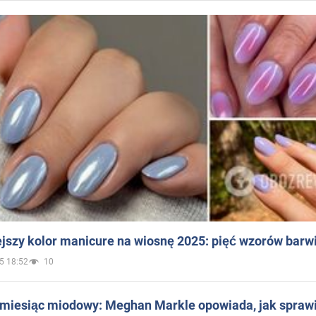
jszy kolor manicure na wiosnę 2025: pięć wzorów barw
5 18:52
10
 miesiąc miodowy: Meghan Markle opowiada, jak sprawi