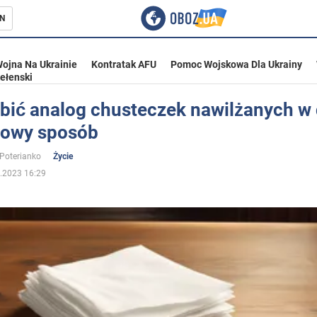
N
ojna Na Ukrainie
Kontratak AFU
Pomoc Wojskowa Dla Ukrainy
ełenski
obić analog chusteczek nawilżanych w
owy sposób
ka
 Poterianko
Życie
.2023 16:29
eństwo
a Ukrainie