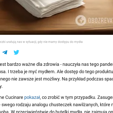
e
zki uratują nas w sytuacji, gdy nie mamy dostępu do mydła
jest bardzo ważne dla zdrowia - nauczyła nas tego pand
sa. I trzeba je myć mydłem. Ale dostęp do tego produkt
ego nie zawsze jest możliwy. Na przykład podczas spa
y.
me Cucinare
pokazał
, co zrobić w tym przypadku. Zasug
 swego rodzaju analogu chusteczek nawilżanych, które
sobą. W przeciwieństwie do butelki mydła, nie zajmują o