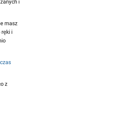
żanych i
nie masz
ręki i
nio
czas
o z