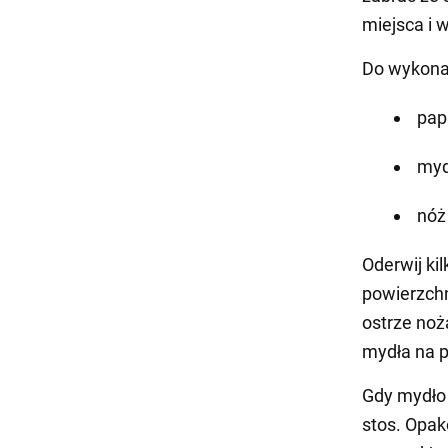
miejsca i 
Do wykona
pap
myd
nóż
Oderwij kil
powierzchn
ostrze no
mydła na p
Gdy mydło 
stos. Opak