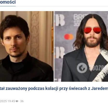
domości
ał zauważony podczas kolacji przy świecach z Jaredem
.2025 19:45
36