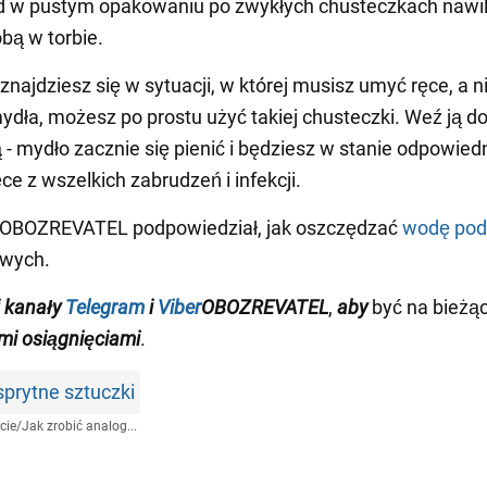
d w pustym opakowaniu po zwykłych chusteczkach nawil
obą w torbie.
 znajdziesz się w sytuacji, w której musisz umyć ręce, a 
ydła, możesz po prostu użyć takiej chusteczki. Weź ją do 
 - mydło zacznie się pienić i będziesz w stanie odpowied
ce z wszelkich zabrudzeń i infekcji.
 OBOZREVATEL podpowiedział, jak oszczędzać
wodę pod
wych.
kanały
Telegram
i
Viber
OBOZREVATEL
,
aby
być na bieżąc
i osiągnięciami
.
rytne sztuczki
cie
/
Jak zrobić analog...