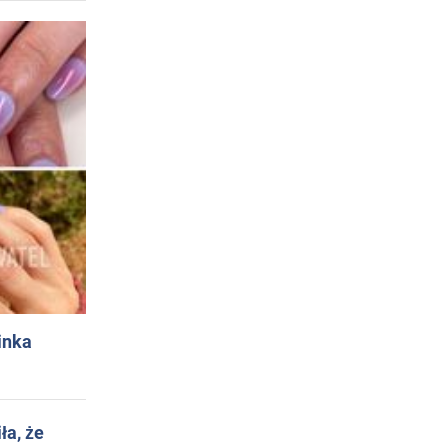
inka
ła, że