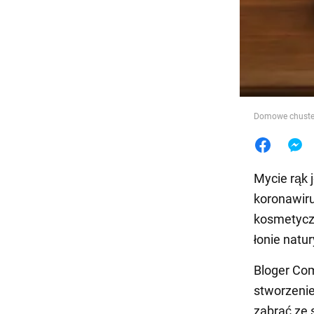
Jedzeni
Domowe chustec
Mycie rąk 
koronawiru
kosmetyczn
łonie natur
Bloger Co
stworzenie
zabrać ze 