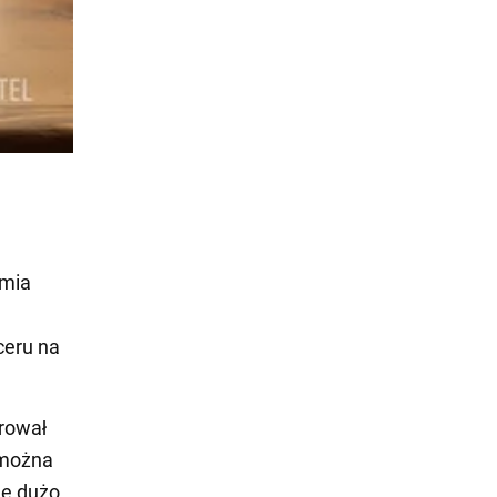
emia
u
ceru na
erował
 można
ne dużo