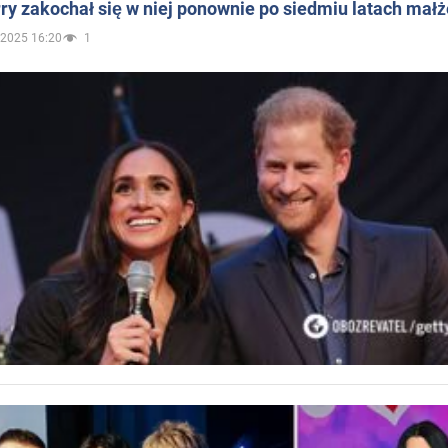
ry zakochał się w niej ponownie po siedmiu latach mał
.2025 16:20
1