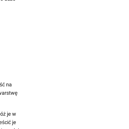
ość na
warstwę
óż je w
ścić je