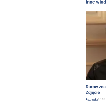
Inne wia
Durow zost
Zdjęcie
05.03
Rozrywka