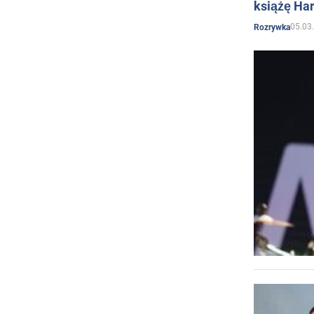
książę Har
05.03
Rozrywka