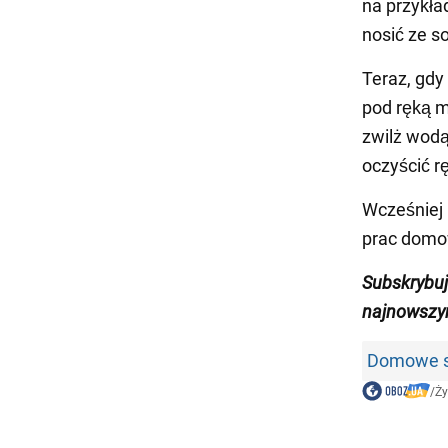
na przykła
nosić ze s
Teraz, gdy
pod ręką m
zwilż wodą
oczyścić rę
Wcześniej
prac domo
Subskrybuj
najnowszym
Domowe sp
/
Ży