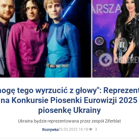
mogę tego wyrzucić z głowy": Reprezen
 na Konkursie Piosenki Eurowizji 2025
piosenkę Ukrainy
Ukraina będzie reprezentowana przez zespół Ziferblat
05.03.2025 16:18
3
Rozrywka