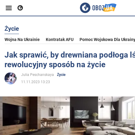
Życie
Biznes
Wojna Na Ukrainie
Kontratak AFU
Pomoc Wojskowa Dla Ukrain
Sport
Jak sprawić, by drewniana podłoga lś
rewolucyjny sposób na życie
Rozrywka
Julia Peschanskaya
Życie
11.11.2023 13:23
Życie
Polityka
Społeczeństwo