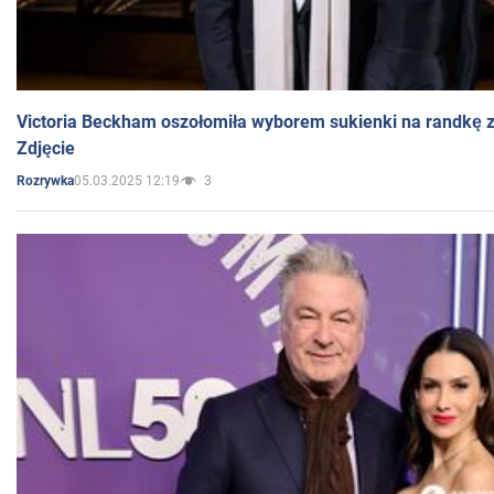
Victoria Beckham oszołomiła wyborem sukienki na randkę
Zdjęcie
05.03.2025 12:19
3
Rozrywka