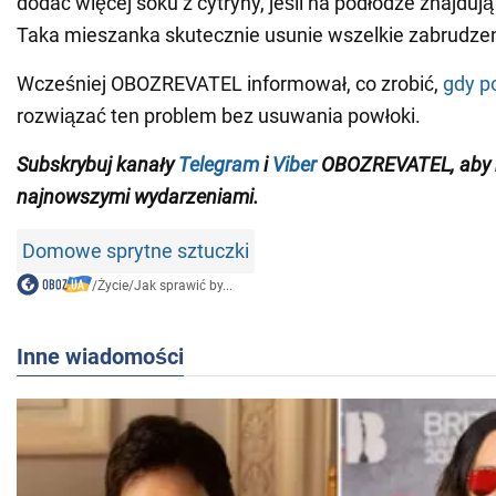
dodać więcej soku z cytryny, jeśli na podłodze znajdują 
Taka mieszanka skutecznie usunie wszelkie zabrudzen
Wcześniej OBOZREVATEL informował, co zrobić,
gdy p
rozwiązać ten problem bez usuwania powłoki.
Subskrybuj kanały
Telegram
i
Viber
OBOZREVATEL
,
aby 
najnowszymi wydarzeniami
.
Domowe sprytne sztuczki
/
Życie
/
Jak sprawić by...
Inne wiadomości