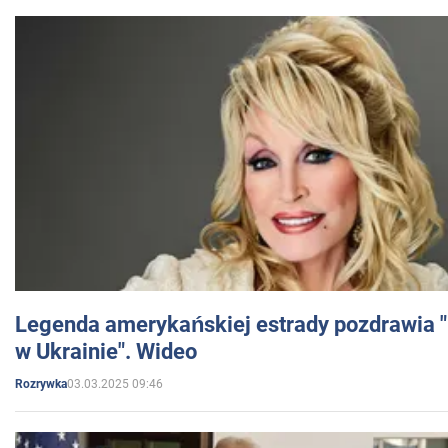
Legenda amerykańskiej estrady pozdrawia "br
w Ukrainie". Wideo
03.03.2025 09:46
Rozrywka