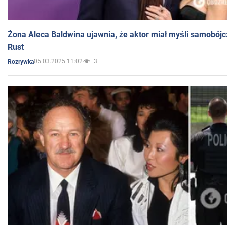
Żona Aleca Baldwina ujawnia, że aktor miał myśli samobójc
Rust
05.03.2025 11:02
3
Rozrywka