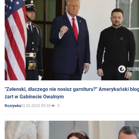
"Zełenski, dlaczego nie nosisz garnituru?" Amerykański blo
żart w Gabinecie Owalnym
03.03.2025 09:28
3
Rozrywka