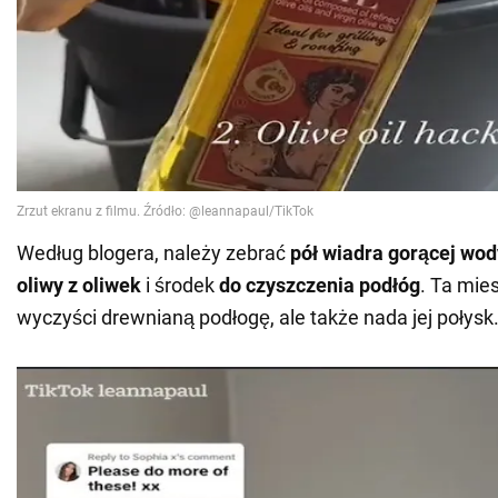
Według blogera, należy zebrać
pół wiadra gorącej wod
oliwy z oliwek
i środek
do czyszczenia podłóg
. Ta mie
wyczyści drewnianą podłogę, ale także nada jej połysk