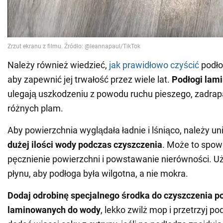
Należy również wiedzieć,
jak prawidłowo czyścić
podło
aby zapewnić jej trwałość przez wiele lat.
Podłogi lam
ulegają uszkodzeniu z powodu ruchu pieszego, zadrapa
różnych plam.
Aby powierzchnia wyglądała ładnie i lśniąco, należy u
dużej ilości wody podczas czyszczenia
. Może to spo
pęcznienie powierzchni i powstawanie nierówności. Użyj
płynu, aby podłoga była wilgotna, a nie mokra.
Dodaj odrobinę specjalnego środka do czyszczenia p
laminowanych do wody
, lekko zwilż mop i przetrzyj p