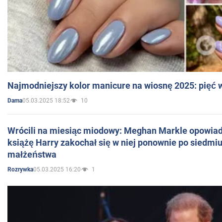
Najmodniejszy kolor manicure na wiosnę 2025: pięć
05.03.2025 18:52
10
Dama
Wrócili na miesiąc miodowy: Meghan Markle opowiada
książę Harry zakochał się w niej ponownie po siedmiu
małżeństwa
05.03.2025 16:20
1
Rozrywka