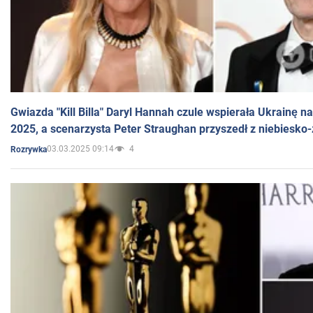
Gwiazda "Kill Billa" Daryl Hannah czule wspierała Ukrainę 
2025, a scenarzysta Peter Straughan przyszedł z niebiesko-
03.03.2025 09:14
4
Rozrywka