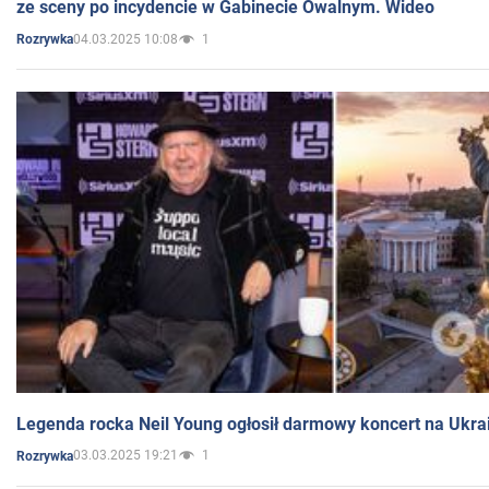
ze sceny po incydencie w Gabinecie Owalnym. Wideo
04.03.2025 10:08
1
Rozrywka
Legenda rocka Neil Young ogłosił darmowy koncert na Ukra
03.03.2025 19:21
1
Rozrywka