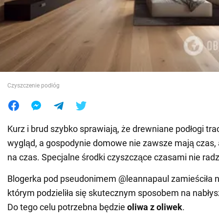
Wojna na Ukrainie
Świat
Jedzenie
Czyszczenie podłóg
Kurz i brud szybko sprawiają, że drewniane podłogi tra
wygląd, a gospodynie domowe nie zawsze mają czas, 
na czas. Specjalne środki czyszczące czasami nie rad
Blogerka pod pseudonimem @leannapaul zamieściła 
którym podzieliła się skutecznym sposobem na nabłys
Do tego celu potrzebna będzie
oliwa z oliwek
.