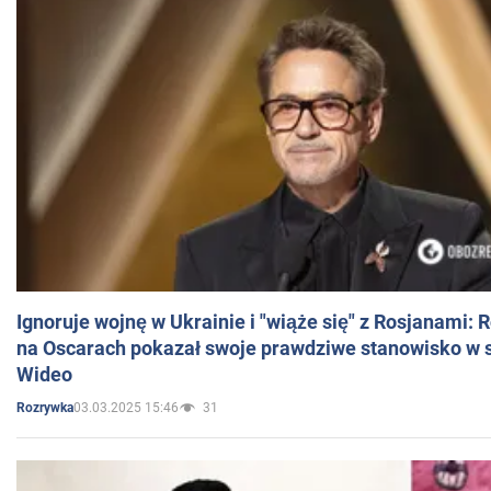
Ignoruje wojnę w Ukrainie i "wiąże się" z Rosjanami: 
na Oscarach pokazał swoje prawdziwe stanowisko w s
Wideo
03.03.2025 15:46
31
Rozrywka