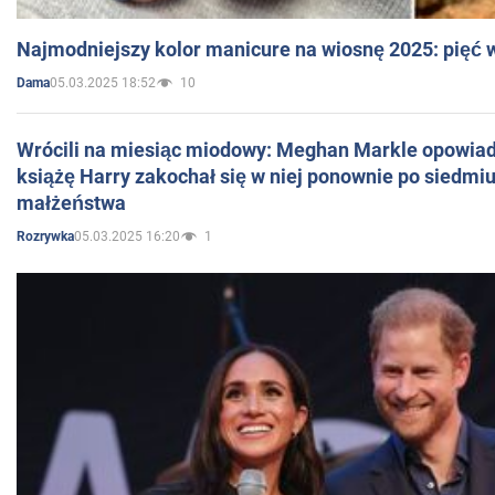
Najmodniejszy kolor manicure na wiosnę 2025: pięć
05.03.2025 18:52
10
Dama
Wrócili na miesiąc miodowy: Meghan Markle opowiada
książę Harry zakochał się w niej ponownie po siedmiu
małżeństwa
05.03.2025 16:20
1
Rozrywka