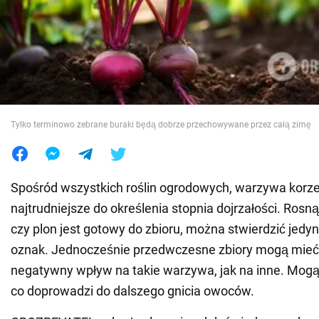
Wojna na Ukrainie
Świat
Jedzenie
Tylko terminowo zebrane buraki będą dobrze przechowywane przez całą zimę
Spośród wszystkich roślin ogrodowych, warzywa korz
najtrudniejsze do określenia stopnia dojrzałości. Rosną
czy plon jest gotowy do zbioru, można stwierdzić jedy
oznak. Jednocześnie przedwczesne zbiory mogą mieć
negatywny wpływ na takie warzywa, jak na inne. Mog
co doprowadzi do dalszego gnicia owoców.