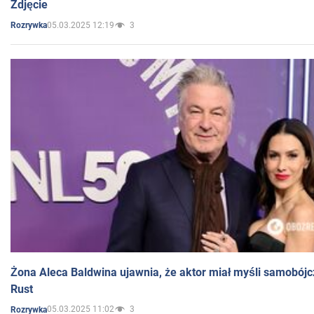
Zdjęcie
05.03.2025 12:19
3
Rozrywka
Żona Aleca Baldwina ujawnia, że aktor miał myśli samobójc
Rust
05.03.2025 11:02
3
Rozrywka