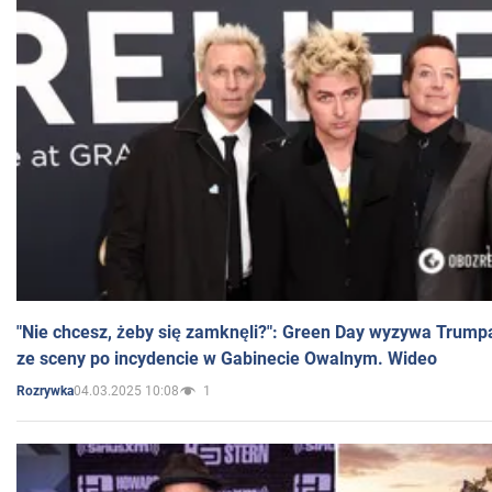
"Nie chcesz, żeby się zamknęli?": Green Day wyzywa Trump
ze sceny po incydencie w Gabinecie Owalnym. Wideo
04.03.2025 10:08
1
Rozrywka