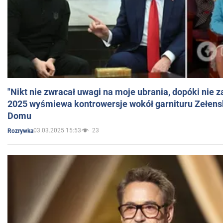
"Nikt nie zwracał uwagi na moje ubrania, dopóki nie z
2025 wyśmiewa kontrowersje wokół garnituru Zełens
Domu
03.03.2025 15:53
23
Rozrywka