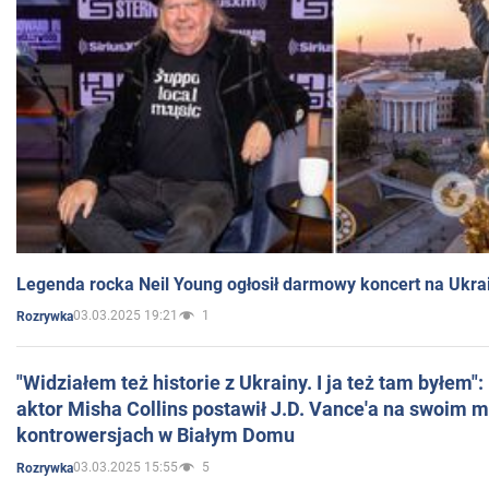
Legenda rocka Neil Young ogłosił darmowy koncert na Ukra
03.03.2025 19:21
1
Rozrywka
"Widziałem też historie z Ukrainy. I ja też tam byłem"
aktor Misha Collins postawił J.D. Vance'a na swoim m
kontrowersjach w Białym Domu
03.03.2025 15:55
5
Rozrywka