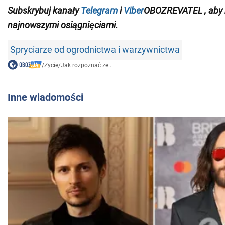
Subskrybuj
kanały
Telegram
i
Viber
OBOZREVATEL
, aby
najnowszymi osiągnięciami
.
Spryciarze od ogrodnictwa i warzywnictwa
/
Życie
/
Jak rozpoznać że...
Inne wiadomości