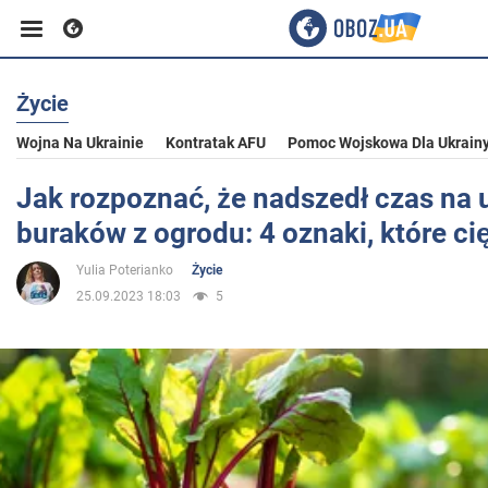
Życie
Biznes
Wojna Na Ukrainie
Kontratak AFU
Pomoc Wojskowa Dla Ukrain
Sport
Jak rozpoznać, że nadszedł czas na 
buraków z ogrodu: 4 oznaki, które ci
Rozrywka
Yulia Poterianko
Życie
25.09.2023 18:03
5
Życie
Polityka
Społeczeństwo