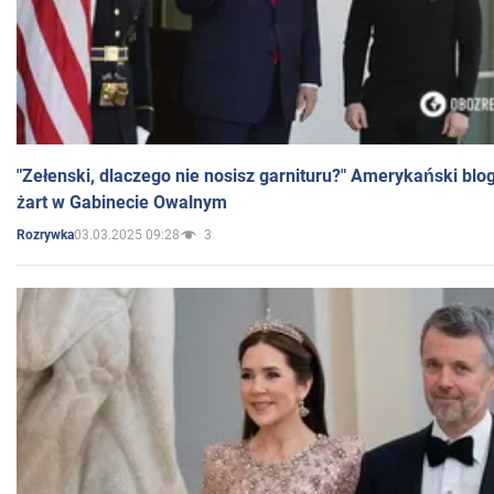
"Zełenski, dlaczego nie nosisz garnituru?" Amerykański blo
żart w Gabinecie Owalnym
03.03.2025 09:28
3
Rozrywka