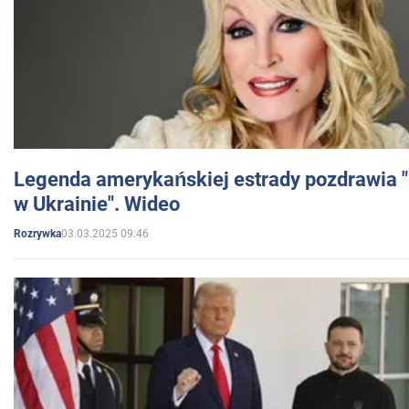
Legenda amerykańskiej estrady pozdrawia "br
w Ukrainie". Wideo
03.03.2025 09:46
Rozrywka