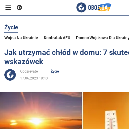
Życie
Biznes
Wojna Na Ukrainie
Kontratak AFU
Pomoc Wojskowa Dla Ukrain
Sport
Jak utrzymać chłód w domu: 7 skut
wskazówek
Rozrywka
Obozrevatel
Życie
17.06.2023 18:40
Życie
Polityka
Społeczeństwo