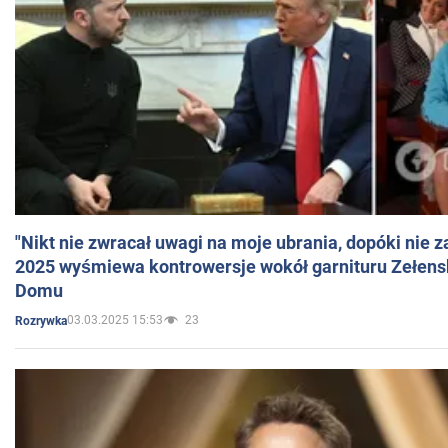
"Nikt nie zwracał uwagi na moje ubrania, dopóki nie z
2025 wyśmiewa kontrowersje wokół garnituru Zełens
Domu
03.03.2025 15:53
23
Rozrywka