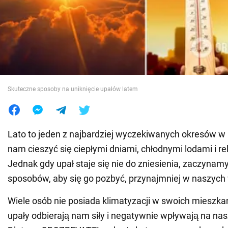
Wojna na Ukrainie
Świat
Jedzenie
Skuteczne sposoby na uniknięcie upałów latem
Lato to jeden z najbardziej wyczekiwanych okresów w 
nam cieszyć się ciepłymi dniami, chłodnymi lodami i r
Jednak gdy upał staje się nie do zniesienia, zaczynam
sposobów, aby się go pozbyć, przynajmniej w naszyc
Wiele osób nie posiada klimatyzacji w swoich mieszkan
upały odbierają nam siły i negatywnie wpływają na na