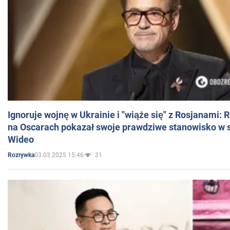
Ignoruje wojnę w Ukrainie i "wiąże się" z Rosjanami: 
na Oscarach pokazał swoje prawdziwe stanowisko w s
Wideo
03.03.2025 15:46
31
Rozrywka