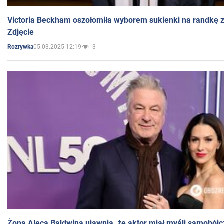
Victoria Beckham oszołomiła wyborem sukienki na randkę
Zdjęcie
05.03.2025 12:19
3
Rozrywka
Żona Aleca Baldwina ujawnia, że aktor miał myśli samobójc