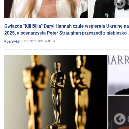
Gwiazda "Kill Billa" Daryl Hannah czule wspierała Ukrainę 
2025, a scenarzysta Peter Straughan przyszedł z niebiesko-
03.03.2025 09:14
4
Rozrywka