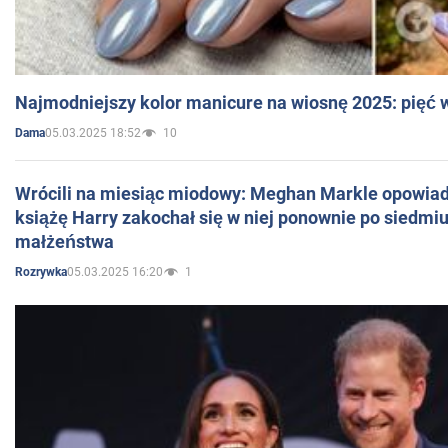
Najmodniejszy kolor manicure na wiosnę 2025: pięć
05.03.2025 18:52
10
Dama
Wrócili na miesiąc miodowy: Meghan Markle opowiada
książę Harry zakochał się w niej ponownie po siedmiu
małżeństwa
05.03.2025 16:20
1
Rozrywka