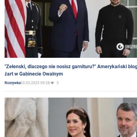
"Zełenski, dlaczego nie nosisz garnituru?" Amerykański blo
żart w Gabinecie Owalnym
03.03.2025 09:28
3
Rozrywka