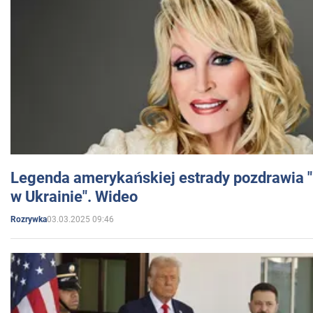
Legenda amerykańskiej estrady pozdrawia "br
w Ukrainie". Wideo
03.03.2025 09:46
Rozrywka