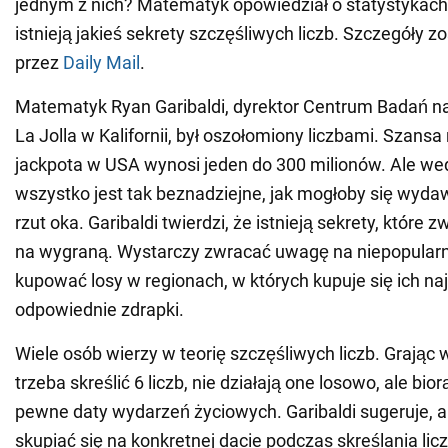
jednym z nich? Matematyk opowiedział o statystykach lo
istnieją jakieś sekrety szczęśliwych liczb. Szczegóły z
przez
Daily Mail
.
Matematyk Ryan Garibaldi, dyrektor Centrum Badań 
La Jolla w Kalifornii, był oszołomiony liczbami. Szans
jackpota w USA wynosi jeden do 300 milionów. Ale wed
wszystko jest tak beznadziejne, jak mogłoby się wyda
rzut oka. Garibaldi twierdzi, że istnieją sekrety, które 
na wygraną. Wystarczy zwracać uwagę na niepopular
kupować losy w regionach, w których kupuje się ich naj
odpowiednie zdrapki.
Wiele osób wierzy w teorię szczęśliwych liczb. Grając w 
trzeba skreślić 6 liczb, nie działają one losowo, ale bi
pewne daty wydarzeń życiowych. Garibaldi sugeruje, a
skupiać się na konkretnej dacie podczas skreślania liczb 