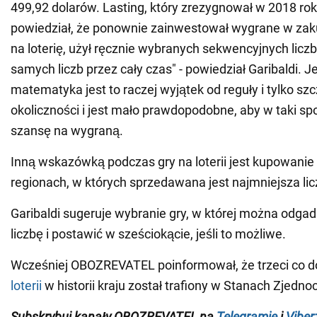
499,92 dolarów. Lasting, który zrezygnował w 2018 rok
powiedział, że ponownie zainwestował wygrane w za
na loterię, użył ręcznie wybranych sekwencyjnych liczb
samych liczb przez cały czas" - powiedział Garibaldi. 
matematyka jest to raczej wyjątek od reguły i tylko sz
okoliczności i jest mało prawdopodobne, aby w taki s
szansę na wygraną.
Inną wskazówką podczas gry na loterii jest kupowanie
regionach, w których sprzedawana jest najmniejsza lic
Garibaldi sugeruje wybranie gry, w której można odga
liczbę i postawić w sześciokącie, jeśli to możliwe.
Wcześniej OBOZREVATEL poinformował, że trzeci co d
loterii
w historii kraju został trafiony w Stanach Zjedn
Subskrybuj kanały OBOZREVATEL
na
Telegramie
i
Viber