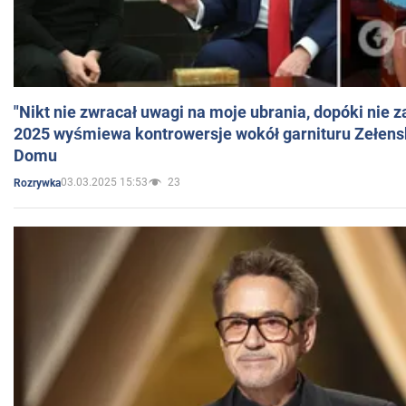
"Nikt nie zwracał uwagi na moje ubrania, dopóki nie z
2025 wyśmiewa kontrowersje wokół garnituru Zełens
Domu
03.03.2025 15:53
23
Rozrywka