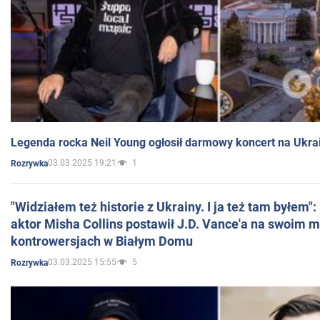
Legenda rocka Neil Young ogłosił darmowy koncert na Ukra
03.03.2025 19:21
1
Rozrywka
"Widziałem też historie z Ukrainy. I ja też tam byłem"
aktor Misha Collins postawił J.D. Vance'a na swoim m
kontrowersjach w Białym Domu
03.03.2025 15:55
5
Rozrywka