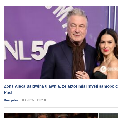
Żona Aleca Baldwina ujawnia, że aktor miał myśli samobójc
Rust
05.03.2025 11:02
3
Rozrywka