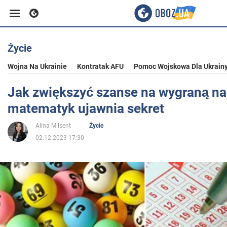
Życie
Biznes
Wojna Na Ukrainie
Kontratak AFU
Pomoc Wojskowa Dla Ukrain
Sport
Jak zwiększyć szanse na wygraną na l
matematyk ujawnia sekret
Rozrywka
Alina Milsent
Życie
02.12.2023 17:30
Życie
Polityka
Społeczeństwo