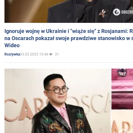
Ignoruje wojnę w Ukrainie i "wiąże się" z Rosjanami: 
na Oscarach pokazał swoje prawdziwe stanowisko w s
Wideo
03.03.2025 15:46
31
Rozrywka