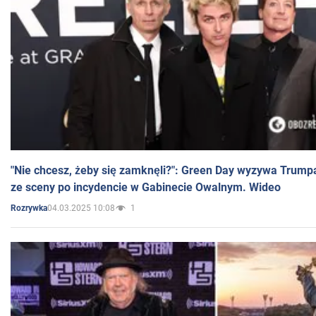
"Nie chcesz, żeby się zamknęli?": Green Day wyzywa Trump
ze sceny po incydencie w Gabinecie Owalnym. Wideo
04.03.2025 10:08
1
Rozrywka