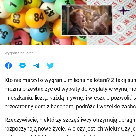
Wojna na Ukrainie
Świat
Jedzenie
Wygrana na loterii
Kto nie marzył o wygraniu miliona na loterii? Z taką s
można przestać żyć od wypłaty do wypłaty w wynaj
mieszkaniu, licząc każdą hrywnę, i wreszcie pozwolić 
przestronny dom z basenem, podróże i wszelkie zachci
Rzeczywiście, niektórzy szczęśliwcy otrzymują upragn
rozpoczynają nowe życie. Ale czy jest ich wielu? Czy je