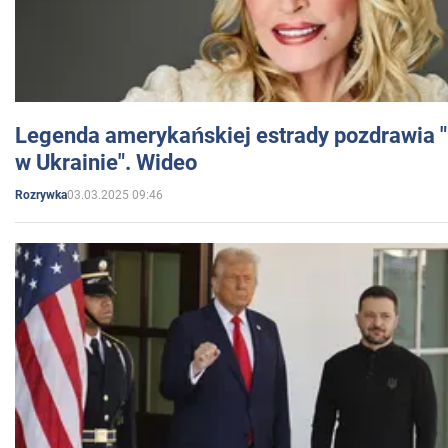
Legenda amerykańskiej estrady pozdrawia "br
w Ukrainie". Wideo
03.03.2025 09:46
Rozrywka