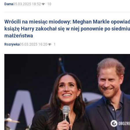
05.03.2025 18:52
10
Dama
Wrócili na miesiąc miodowy: Meghan Markle opowiada
książę Harry zakochał się w niej ponownie po siedmiu
małżeństwa
05.03.2025 16:20
1
Rozrywka