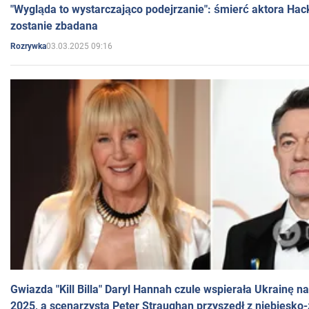
"Wygląda to wystarczająco podejrzanie": śmierć aktora Hac
zostanie zbadana
03.03.2025 09:16
Rozrywka
Gwiazda "Kill Billa" Daryl Hannah czule wspierała Ukrainę 
2025, a scenarzysta Peter Straughan przyszedł z niebiesko-