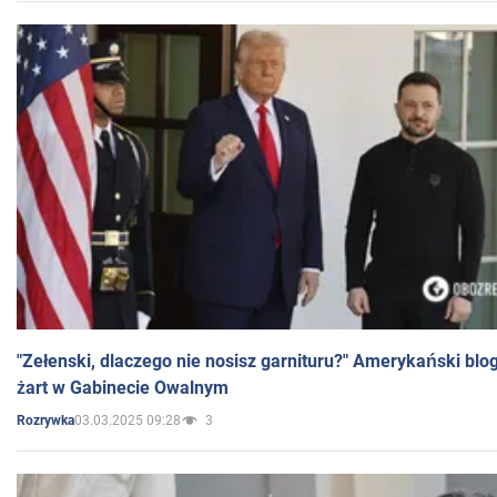
"Zełenski, dlaczego nie nosisz garnituru?" Amerykański blo
żart w Gabinecie Owalnym
03.03.2025 09:28
3
Rozrywka