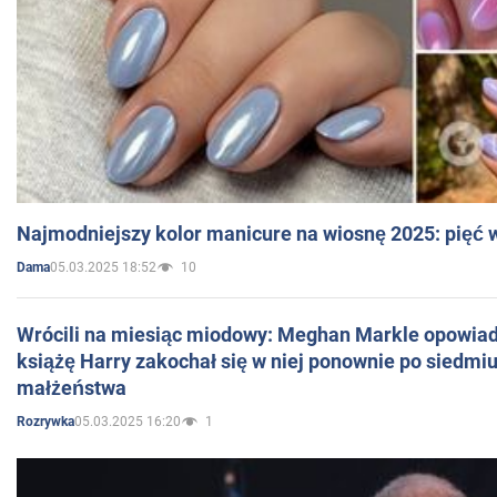
Najmodniejszy kolor manicure na wiosnę 2025: pięć
05.03.2025 18:52
10
Dama
Wrócili na miesiąc miodowy: Meghan Markle opowiada
książę Harry zakochał się w niej ponownie po siedmiu
małżeństwa
05.03.2025 16:20
1
Rozrywka