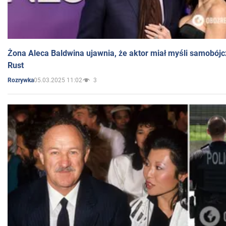
Żona Aleca Baldwina ujawnia, że aktor miał myśli samobójc
Rust
05.03.2025 11:02
3
Rozrywka