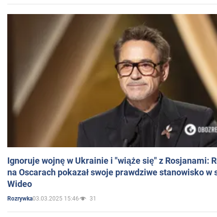
Ignoruje wojnę w Ukrainie i "wiąże się" z Rosjanami: 
na Oscarach pokazał swoje prawdziwe stanowisko w s
Wideo
03.03.2025 15:46
31
Rozrywka