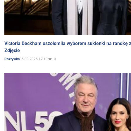
Victoria Beckham oszołomiła wyborem sukienki na randkę
Zdjęcie
05.03.2025 12:19
3
Rozrywka