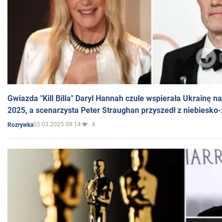
Gwiazda "Kill Billa" Daryl Hannah czule wspierała Ukrainę 
2025, a scenarzysta Peter Straughan przyszedł z niebiesko-
03.03.2025 09:14
4
Rozrywka