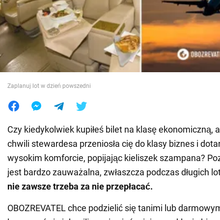
Wojna na Ukrainie
Świat
Jedzenie
Zaplanuj lot w dzień powszedni
Czy kiedykolwiek kupiłeś bilet na klasę ekonomiczną, a
chwili stewardesa przeniosła cię do klasy biznes i dota
wysokim komforcie, popijając kieliszek szampana? Po
jest bardzo zauważalna, zwłaszcza podczas długich l
nie zawsze trzeba za nie przepłacać.
OBOZREVATEL chce podzielić się tanimi lub darmowym