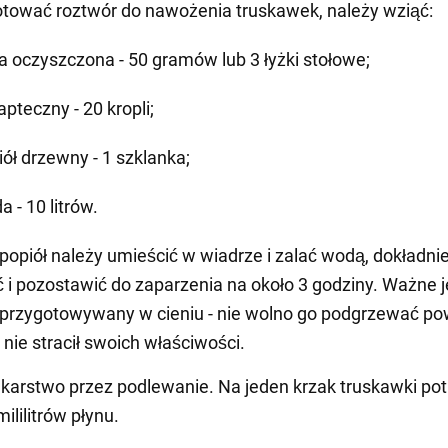
tować roztwór do nawożenia truskawek, należy wziąć:
a oczyszczona - 50 gramów lub 3 łyżki stołowe;
apteczny - 20 kropli;
iół drzewny - 1 szklanka;
 - 10 litrów.
i popiół należy umieścić w wiadrze i zalać wodą, dokładni
i pozostawić do zaparzenia na około 3 godziny. Ważne j
 przygotowywany w cieniu - nie wolno go podgrzewać po
 nie stracił swoich właściwości.
ekarstwo przez podlewanie. Na jeden krzak truskawki po
ililitrów płynu.