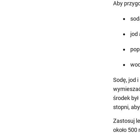
Aby przygo
sod
jod 
pop
woda
Sodę, jod 
wymieszać 
środek był
stopni, aby
Zastosuj l
około 500 m