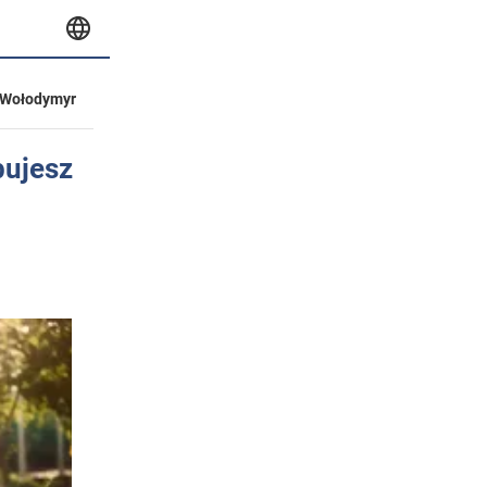
Wołodymyr
bujesz