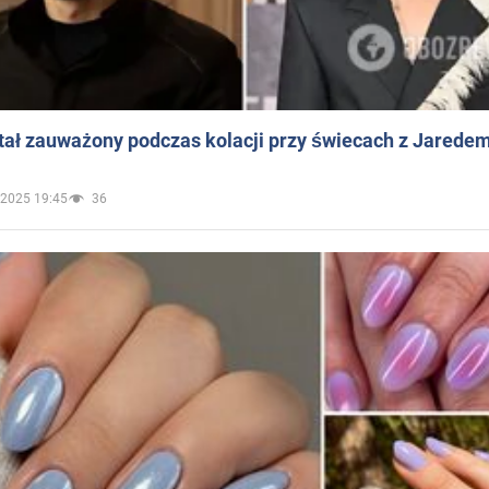
ał zauważony podczas kolacji przy świecach z Jaredem
.2025 19:45
36