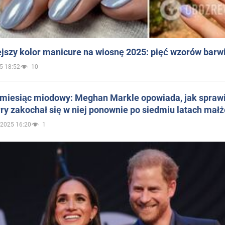
jszy kolor manicure na wiosnę 2025: pięć wzorów barw
5 18:52
10
 miesiąc miodowy: Meghan Markle opowiada, jak sprawi
ry zakochał się w niej ponownie po siedmiu latach mał
.2025 16:20
1