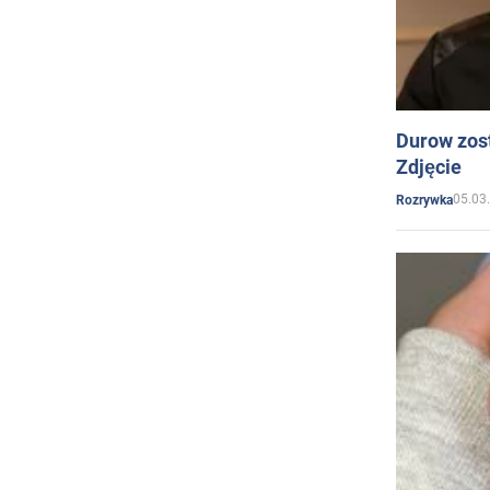
Durow zost
Zdjęcie
05.03
Rozrywka