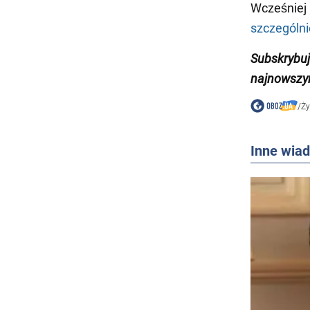
Wcześniej
szczególni
Subskrybu
najnowszy
/
Ży
Inne wia