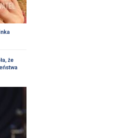
inka
ła, że
żeństwa