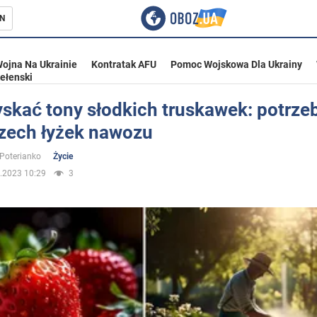
N
ojna Na Ukrainie
Kontratak AFU
Pomoc Wojskowa Dla Ukrainy
ełenski
skać tony słodkich truskawek: potrze
rzech łyżek nawozu
ka
 Poterianko
Życie
.2023 10:29
3
eństwo
a Ukrainie