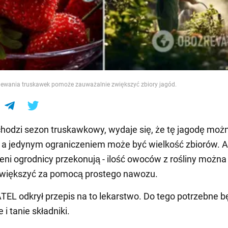
e
lewania truskawek pomoże zauważalnie zwiększyć zbiory jagód.
hodzi sezon truskawkowy, wydaje się, że tę jagodę możn
 a jedynym ograniczeniem może być wielkość zbiorów. A
ni ogrodnicy przekonują - ilość owoców z rośliny można
zwiększyć za pomocą prostego nawozu.
L odkrył przepis na to lekarstwo. Do tego potrzebne b
e i tanie składniki.