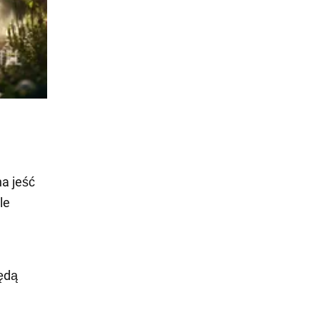
a jeść
le
ędą