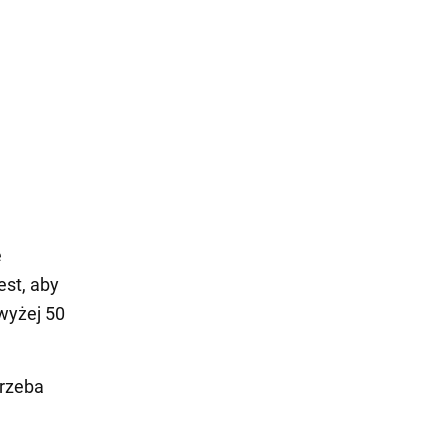
e
est, aby
wyżej 50
trzeba