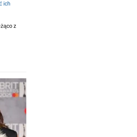
ć ich
eżąco z