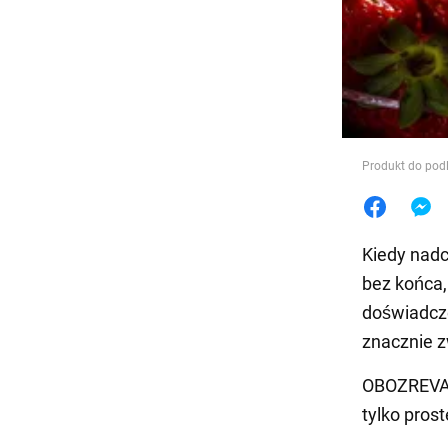
Jedzeni
Produkt do pod
Kiedy nadc
bez końca,
doświadcze
znacznie 
OBOZREVATE
tylko prost