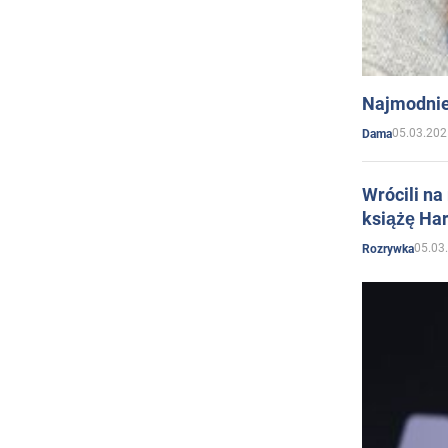
Najmodnie
05.03.202
Dama
Wrócili na
książę Har
05.03
Rozrywka