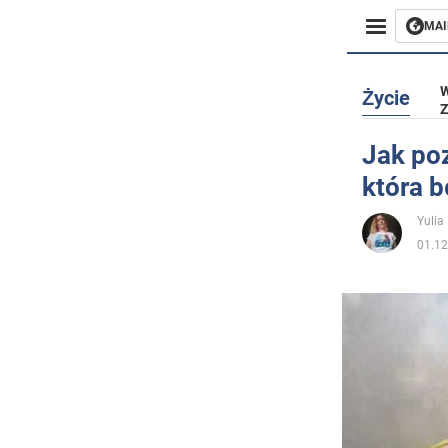
MAI
Biznes
W
Życie
Z
Sport
Jak poz
która 
Rozryw
Yulia
Życie
01.12
Polityka
Społecz
Wojna n
Świat