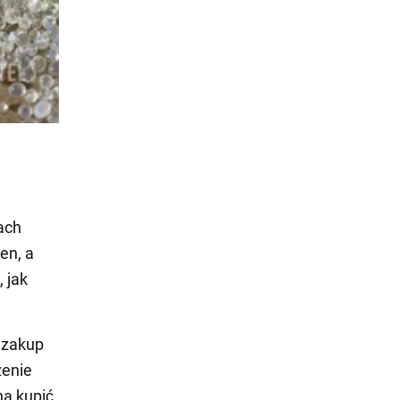
ach
en, a
 jak
 zakup
zenie
a kupić