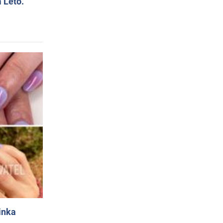
 Leto.
inka