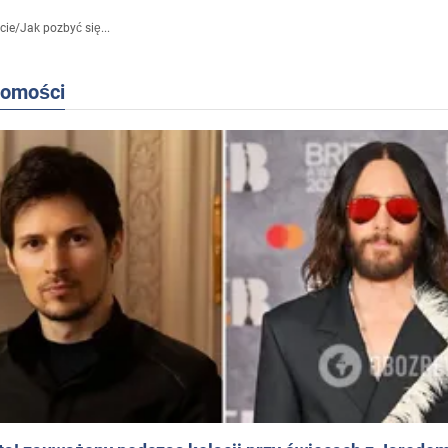
cie
/
Jak pozbyć się...
domości