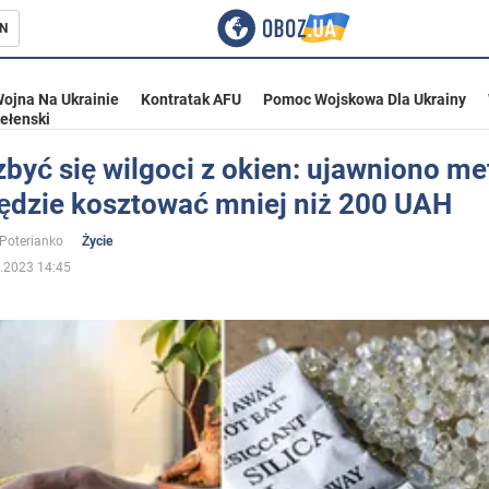
N
ojna Na Ukrainie
Kontratak AFU
Pomoc Wojskowa Dla Ukrainy
ełenski
być się wilgoci z okien: ujawniono me
będzie kosztować mniej niż 200 UAH
ka
 Poterianko
Życie
.2023 14:45
eństwo
a Ukrainie