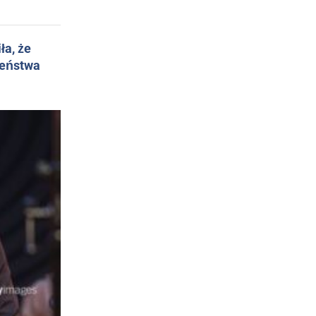
ła, że
żeństwa