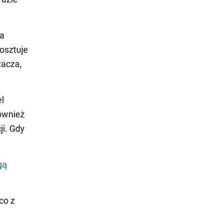
na
osztuje
zacza,
el
ównież
ji. Gdy
gą
co z