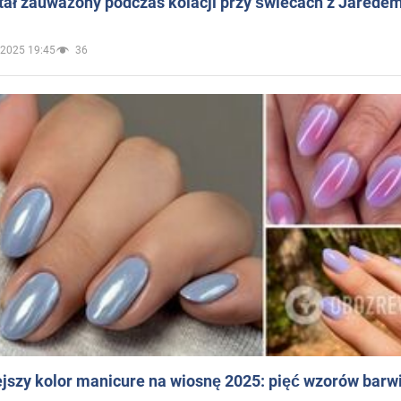
ał zauważony podczas kolacji przy świecach z Jaredem
.2025 19:45
36
jszy kolor manicure na wiosnę 2025: pięć wzorów barw