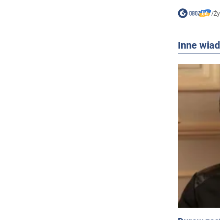
/
Ży
Inne wia