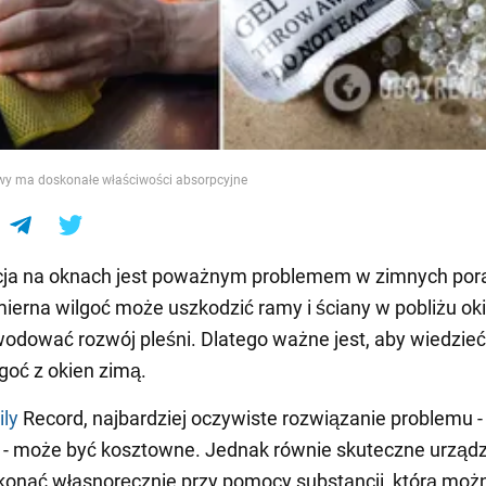
e
wy ma doskonałe właściwości absorpcyjne
ja na oknach jest poważnym problemem w zimnych por
ierna wilgoć może uszkodzić ramy i ściany w pobliżu oki
odować rozwój pleśni. Dlatego ważne jest, aby wiedzieć,
goć z okien zimą.
ily
Record, najbardziej oczywiste rozwiązanie problemu -
 - może być kosztowne. Jednak równie skuteczne urząd
onać własnoręcznie przy pomocy substancji, którą możn