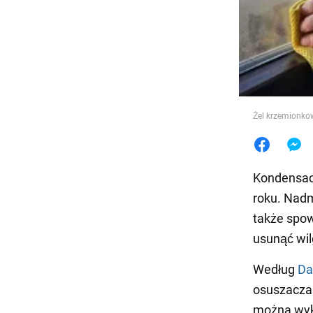
Jedzeni
Żel krzemionko
Kondensac
roku. Nadm
także spow
usunąć wil
Według
Da
osuszacza
można wyk