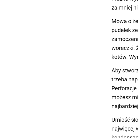
za mniej n
Mowa o żel
pudełek ze
zamoczenie
woreczki. 
kotów. Wyn
Aby stworz
trzeba nap
Perforacj
możesz mię
najbardzie
Umieść sło
najwięcej 
kondensacj