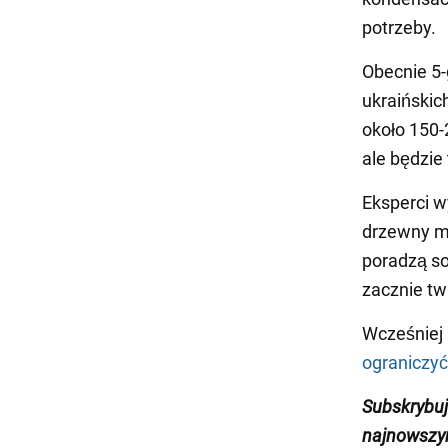
potrzeby.
Obecnie 5
ukraińskic
około 150-
ale będzie
Eksperci wy
drzewny ma
poradzą so
zacznie tw
Wcześniej
ograniczyć
Subskrybuj
najnowszym