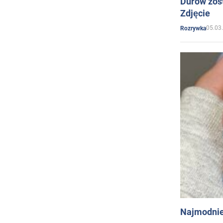
Durow zost
Zdjęcie
05.03
Rozrywka
Najmodnie