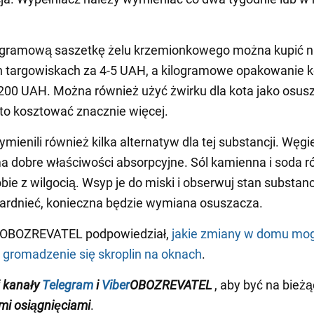
-gramową saszetkę żelu krzemionkowego można kupić 
h targowiskach za 4-5 UAH, a kilogramowe opakowanie k
200 UAH. Można również użyć żwirku dla kota jako osus
 to kosztować znacznie więcej.
mienili również kilka alternatyw dla tej substancji. Węgi
 dobre właściwości absorpcyjne. Sól kamienna i soda r
bie z wilgocią. Wsyp je do miski i obserwuj stan substanc
ardnieć, konieczna będzie wymiana osuszacza.
 OBOZREVATEL podpowiedział,
jakie zmiany w domu mo
 gromadzenie się skroplin na oknach
.
 kanały
Telegram
i
Viber
OBOZREVATEL
, aby być na bieżą
i osiągnięciami
.