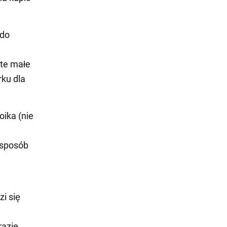
 do
 te małe
rku dla
oika (nie
 sposób
i się
razie