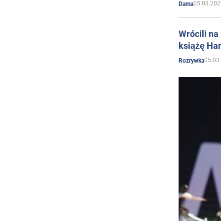
05.03.202
Dama
Wrócili na
książę Har
05.03
Rozrywka