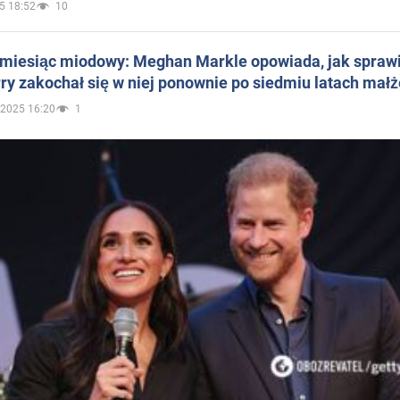
5 18:52
10
 miesiąc miodowy: Meghan Markle opowiada, jak sprawi
ry zakochał się w niej ponownie po siedmiu latach mał
.2025 16:20
1