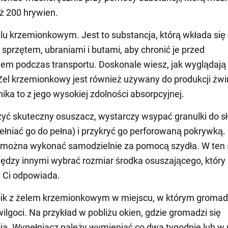
iż 200 hrywien.
u krzemionkowym. Jest to substancja, którą wkłada się
 sprzętem, ubraniami i butami, aby chronić je przed
m podczas transportu. Doskonale wiesz, jak wyglądają
Żel krzemionkowy jest również używany do produkcji żwi
ika to z jego wysokiej zdolności absorpcyjnej.
yć skuteczny osuszacz, wystarczy wsypać granulki do sł
ełniać go do pełna) i przykryć go perforowaną pokrywką.
e można wykonać samodzielnie za pomocą szydła. W ten
dzy innymi wybrać rozmiar środka osuszającego, który
j Ci odpowiada.
ik z żelem krzemionkowym w miejscu, w którym gromadz
wilgoci. Na przykład w pobliżu okien, gdzie gromadzi się
a. Wypełniacz należy wymieniać co dwa tygodnie lub w 