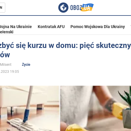
N
ojna Na Ukrainie
Kontratak AFU
Pomoc Wojskowa Dla Ukrainy
ełenski
zbyć się kurzu w domu: pięć skuteczn
bów
ka
 Milsent
Życie
.2023 19:05
eństwo
a Ukrainie