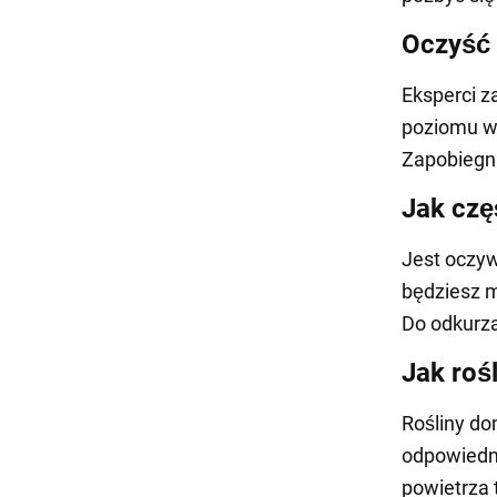
Oczyść 
Eksperci z
poziomu wi
Zapobiegni
Jak czę
Jest oczyw
będziesz m
Do odkurza
Jak ro
Rośliny do
odpowiednie
powietrza 