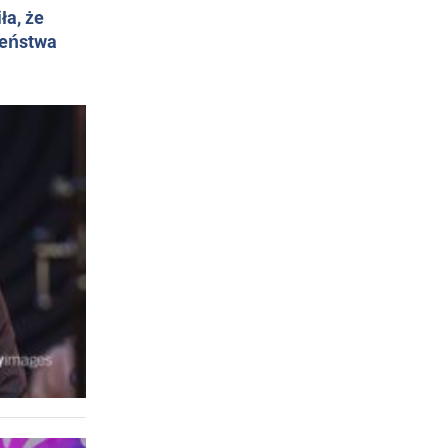
ła, że
żeństwa