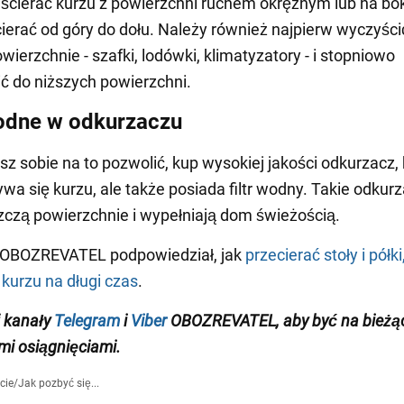
 ścierać kurzu z powierzchni ruchem okrężnym lub na bok
ierać od góry do dołu. Należy również najpierw wyczyści
wierzchnie - szafki, lodówki, klimatyzatory - i stopniowo
ć do niższych powierzchni.
wodne w odkurzaczu
sz sobie na to pozwolić, kup wysokiej jakości odkurzacz, 
ywa się kurzu, ale także posiada filtr wodny. Takie odkur
szczą powierzchnie i wypełniają dom świeżością.
 OBOZREVATEL podpowiedział, jak
przecierać stoły i półki
 kurzu na długi czas
.
 kanały
Telegram
i
Viber
OBOZREVATEL
, aby być na bieżą
i osiągnięciami
.
cie
/
Jak pozbyć się...