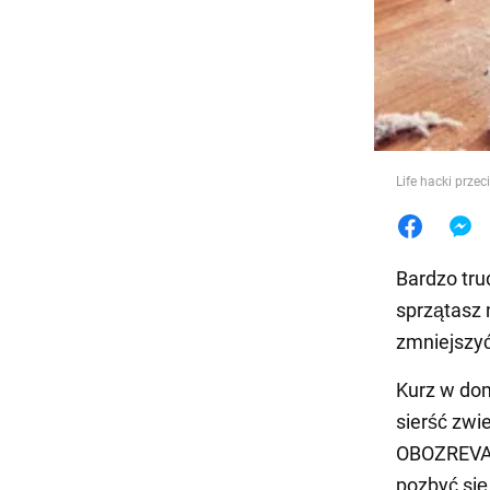
Jedzeni
Life hacki prze
Bardzo tru
sprzątasz 
zmniejszyć
Kurz w dom
sierść zwi
OBOZREVAT
pozbyć się