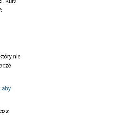
i. Kurz
ć
który nie
zacze
, aby
co z