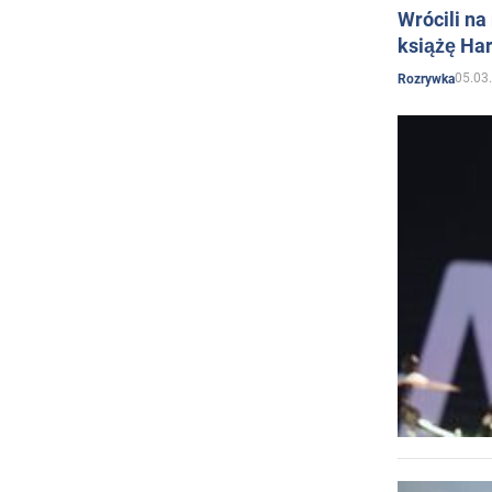
Wrócili na
książę Har
05.03
Rozrywka