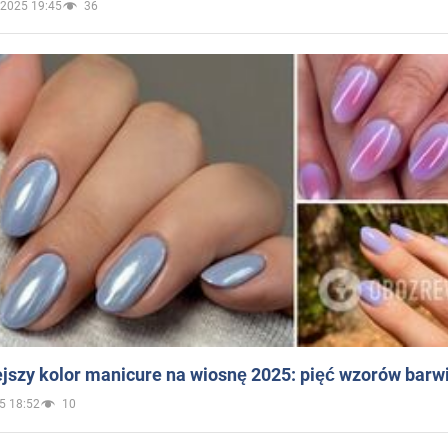
.2025 19:45
36
jszy kolor manicure na wiosnę 2025: pięć wzorów barw
5 18:52
10