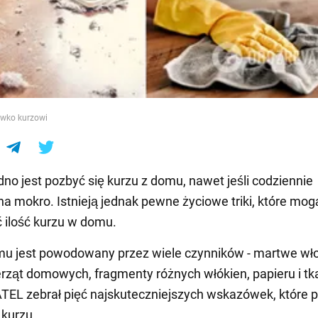
e
ciwko kurzowi
dno jest pozbyć się kurzu z domu, nawet jeśli codziennie
na mokro. Istnieją jednak pewne życiowe triki, które mo
 ilość kurzu w domu.
u jest powodowany przez wiele czynników - martwe wło
erząt domowych, fragmenty różnych włókien, papieru i tk
EL zebrał pięć najskuteczniejszych wskazówek, które
 kurzu.