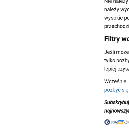
Nie należy
należy wyc
wysokie po
przechodzi
Filtry 
Jeśli może
tylko pozb
lepiej czy
Wcześniej
pozbyć się
Subskrybuj
najnowszym
/
Ży