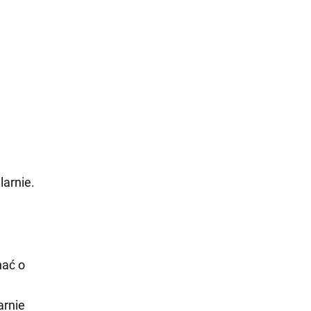
larnie.
nać o
arnie