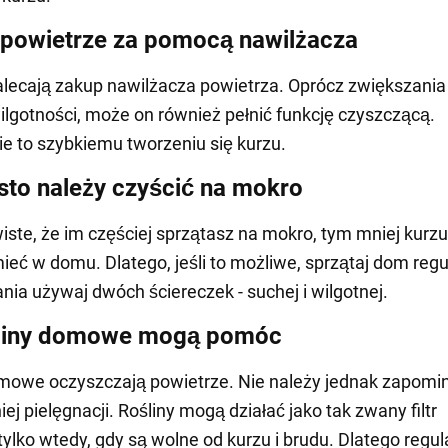
powietrze za pomocą nawilżacza
alecają zakup nawilżacza powietrza. Oprócz zwiększania
lgotności, może on również pełnić funkcję czyszczącą.
e to szybkiemu tworzeniu się kurzu.
sto należy czyścić na mokro
iste, że im częściej sprzątasz na mokro, tym mniej kurzu
ieć w domu. Dlatego, jeśli to możliwe, sprzątaj dom regu
nia używaj dwóch ściereczek - suchej i wilgotnej.
śliny domowe mogą pomóc
mowe oczyszczają powietrze. Nie należy jednak zapomi
j pielęgnacji. Rośliny mogą działać jako tak zwany filtr
tylko wtedy, gdy są wolne od kurzu i brudu. Dlatego regul