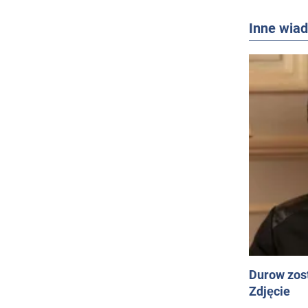
Inne wia
Durow zost
Zdjęcie