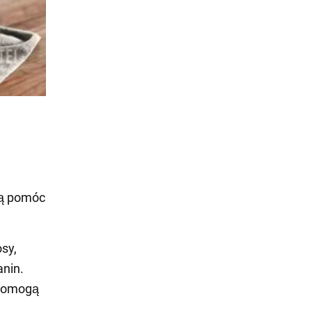
gą pomóc
sy,
anin.
 pomogą