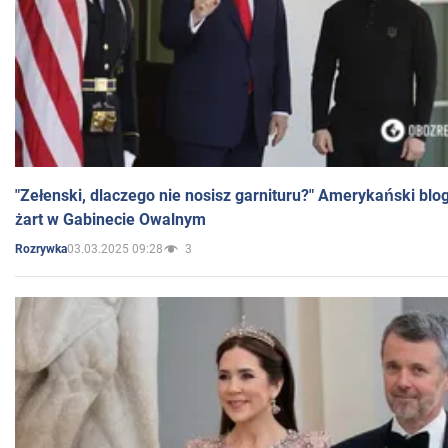
"Zełenski, dlaczego nie nosisz garnituru?" Amerykański blo
żart w Gabinecie Owalnym
03.03.2025 09:28
3
Rozrywka