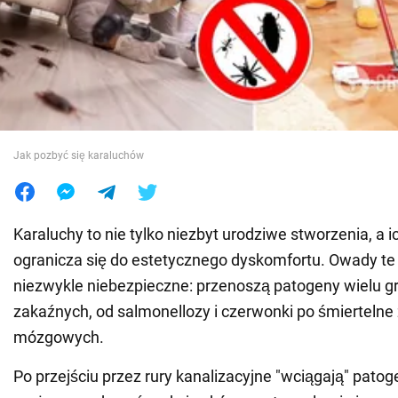
Wojna na Ukrainie
Świat
Jedzenie
Jak pozbyć się karaluchów
Karaluchy to nie tylko niezbyt urodziwe stworzenia, a i
ogranicza się do estetycznego dyskomfortu. Owady t
niezwykle niebezpieczne: przenoszą patogeny wielu g
zakaźnych, od salmonellozy i czerwonki po śmiertelne
mózgowych.
Po przejściu przez rury kanalizacyjne "wciągają" pato