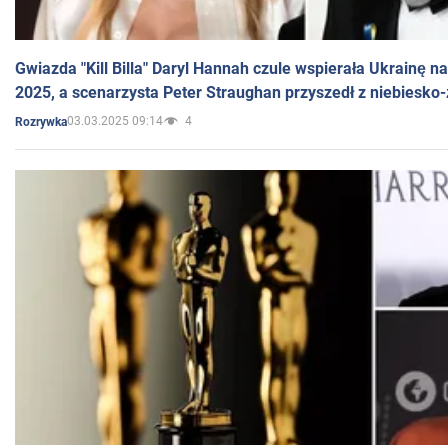
Gwiazda "Kill Billa" Daryl Hannah czule wspierała Ukrainę 
2025, a scenarzysta Peter Straughan przyszedł z niebiesko-
03.03.2025 09:14
4
Rozrywka