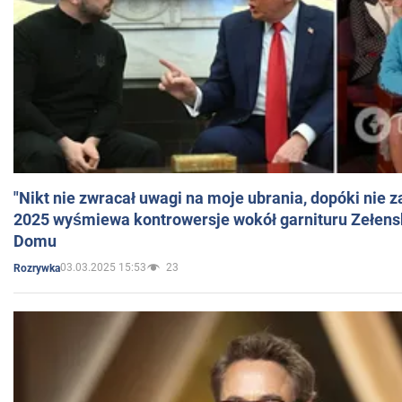
"Nikt nie zwracał uwagi na moje ubrania, dopóki nie z
2025 wyśmiewa kontrowersje wokół garnituru Zełens
Domu
03.03.2025 15:53
23
Rozrywka