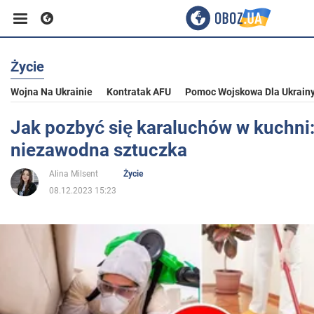
Życie
Biznes
Wojna Na Ukrainie
Kontratak AFU
Pomoc Wojskowa Dla Ukrain
Sport
Jak pozbyć się karaluchów w kuchni: 
niezawodna sztuczka
Rozrywka
Alina Milsent
Życie
08.12.2023 15:23
Życie
Polityka
Społeczeństwo