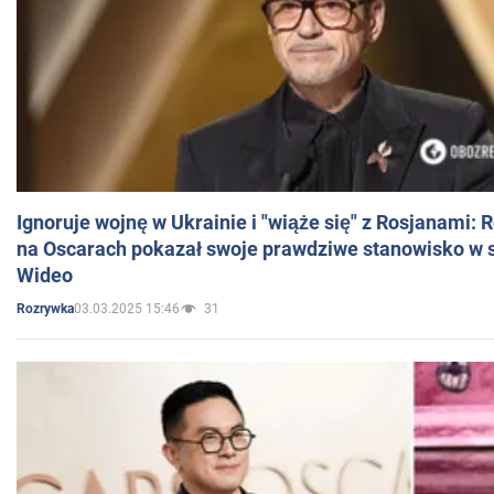
Ignoruje wojnę w Ukrainie i "wiąże się" z Rosjanami: 
na Oscarach pokazał swoje prawdziwe stanowisko w s
Wideo
03.03.2025 15:46
31
Rozrywka