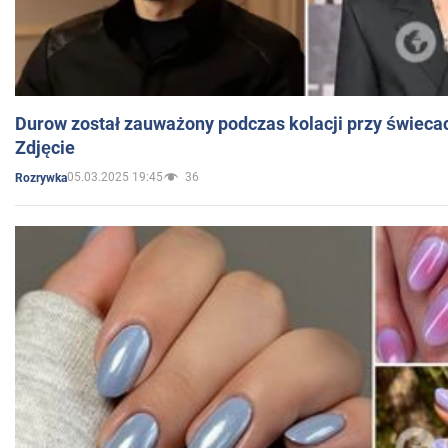
Durow został zauważony podczas kolacji przy świeca
Zdjęcie
05.03.2025 19:45
36
Rozrywka