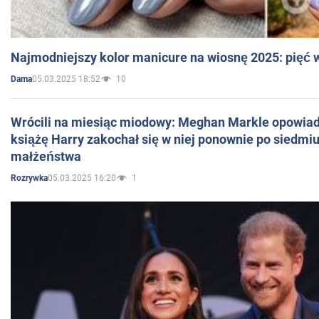
Najmodniejszy kolor manicure na wiosnę 2025: pięć
05.03.2025 18:52
10
Dama
Wrócili na miesiąc miodowy: Meghan Markle opowiada
książę Harry zakochał się w niej ponownie po siedmiu
małżeństwa
05.03.2025 16:20
1
Rozrywka