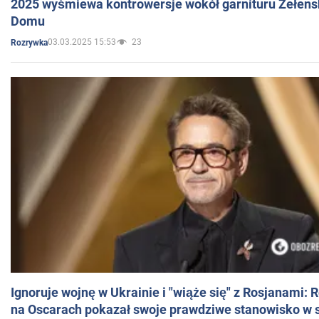
2025 wyśmiewa kontrowersje wokół garnituru Zełens
Domu
03.03.2025 15:53
23
Rozrywka
Ignoruje wojnę w Ukrainie i "wiąże się" z Rosjanami: 
na Oscarach pokazał swoje prawdziwe stanowisko w s