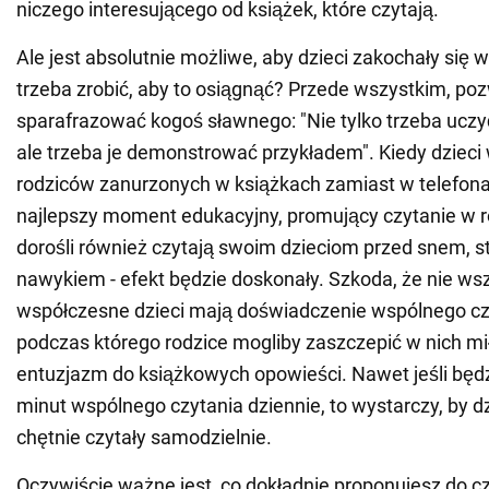
niczego interesującego od książek, które czytają.
Ale jest absolutnie możliwe, aby dzieci zakochały się 
trzeba zrobić, aby to osiągnąć? Przede wszystkim, po
sparafrazować kogoś sławnego: "Nie tylko trzeba uczy
ale trzeba je demonstrować przykładem". Kiedy dzieci
rodziców zanurzonych w książkach zamiast w telefonac
najlepszy moment edukacyjny, promujący czytanie w ro
dorośli również czytają swoim dzieciom przed snem, st
nawykiem - efekt będzie doskonały. Szkoda, że nie ws
współczesne dzieci mają doświadczenie wspólnego czy
podczas którego rodzice mogliby zaszczepić w nich mi
entuzjazm do książkowych opowieści. Nawet jeśli będzi
minut wspólnego czytania dziennie, to wystarczy, by dz
chętnie czytały samodzielnie.
Oczywiście ważne jest, co dokładnie proponujesz do czy