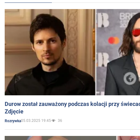
Durow został zauważony podczas kolacji przy świeca
Zdjęcie
05.03.2025 19:45
36
Rozrywka