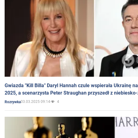
Gwiazda "Kill Billa" Daryl Hannah czule wspierała Ukrainę 
2025, a scenarzysta Peter Straughan przyszedł z niebiesko-
03.03.2025 09:14
4
Rozrywka