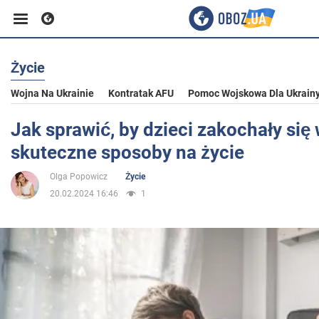
Życie
Biznes
Wojna Na Ukrainie
Kontratak AFU
Pomoc Wojskowa Dla Ukrain
Sport
Jak sprawić, by dzieci zakochały się
skuteczne sposoby na życie
Rozrywka
Olga Popowicz
Życie
20.02.2024 16:46
1
Życie
Polityka
Społeczeństwo