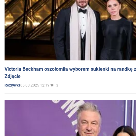
Victoria Beckham oszołomiła wyborem sukienki na randkę
Zdjęcie
05.03.2025 12:19
3
Rozrywka