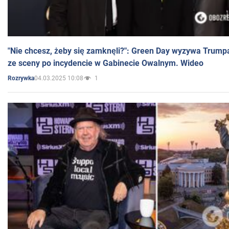
"Nie chcesz, żeby się zamknęli?": Green Day wyzywa Trump
ze sceny po incydencie w Gabinecie Owalnym. Wideo
04.03.2025 10:08
1
Rozrywka