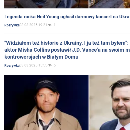
Legenda rocka Neil Young ogłosił darmowy koncert na Ukra
03.03.2025 19:21
1
Rozrywka
"Widziałem też historie z Ukrainy. I ja też tam byłem"
aktor Misha Collins postawił J.D. Vance'a na swoim m
kontrowersjach w Białym Domu
03.03.2025 15:55
5
Rozrywka