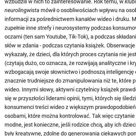
wzbudzili w nich to zainteresowanie. Rok temu, w
klub
neurolingwista
mówił o osobliwościach wpływu na oso
informacji za pośrednictwem kanałów wideo i druku. 
zupełnie inne strefy i neurosystemy podczas konsumo
oczami (ten sam Youtube, Tik-Tok), a podczas składania
słów w zdania - podczas czytania książek. Obserwacje
wykazały, że dzieci, dla których proces czytania nie jes
(czytają dużo, co oznacza, że rozwijają analityczne i k
wzbogacają swoje słownictwo i podnoszą inteligencję 
znacznie trudniejsze do zmanipulowania niż te, które p
wideo. Innymi słowy, aktywni czytelnicy książek praw
się w przyszłości liderami opinii, tymi, których się śled
konsumenci treści wideo z większym prawdopodobień
osobami, które można kontrolować. Tak więc czytanie n
modne, jest konieczne, jeśli rodzice chcą, aby ich dziec
były kreatywne, zdolne do generowania ciekawych po