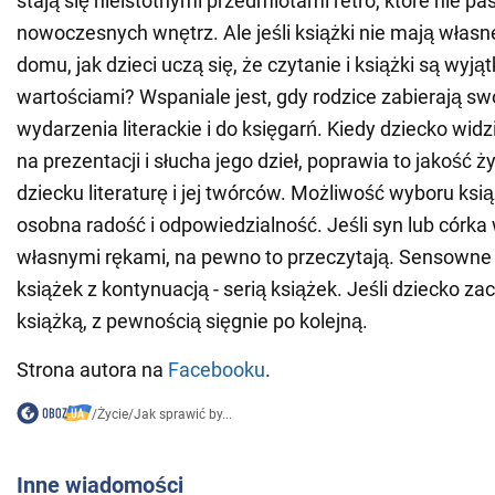
stają się nieistotnymi przedmiotami retro, które nie pa
nowoczesnych wnętrz. Ale jeśli książki nie mają włas
domu, jak dzieci uczą się, że czytanie i książki są wyj
wartościami? Wspaniale jest, gdy rodzice zabierają swo
wydarzenia literackie i do księgarń. Kiedy dziecko widz
na prezentacji i słucha jego dzieł, poprawia to jakość ży
dziecku literaturę i jej twórców. Możliwość wyboru ksi
osobna radość i odpowiedzialność. Jeśli syn lub córka 
własnymi rękami, na pewno to przeczytają. Sensowne
książek z kontynuacją - serią książek. Jeśli dziecko za
książką, z pewnością sięgnie po kolejną.
Strona autora na
Facebooku
.
/
Życie
/
Jak sprawić by...
Inne wiadomości