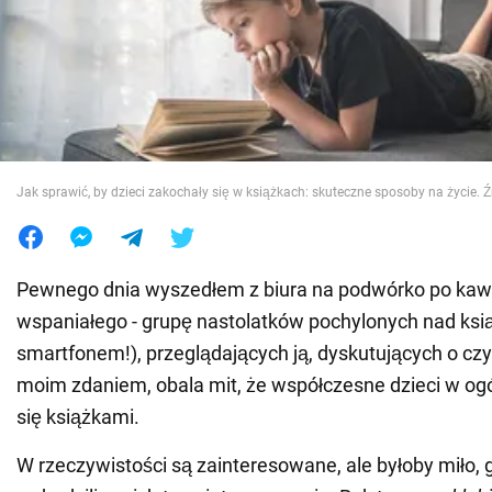
Wojna na Ukrainie
Świat
Jedzenie
Jak sprawić, by dzieci zakochały się w książkach: skuteczne sposoby na życie. 
Pewnego dnia wyszedłem z biura na podwórko po kaw
wspaniałego - grupę nastolatków pochylonych nad ksią
smartfonem!), przeglądających ją, dyskutujących o cz
moim zdaniem, obala mit, że współczesne dzieci w ogól
się książkami.
W rzeczywistości są zainteresowane, ale byłoby miło, 