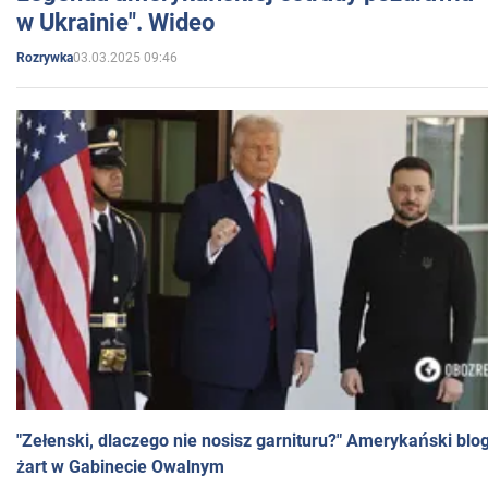
w Ukrainie". Wideo
03.03.2025 09:46
Rozrywka
"Zełenski, dlaczego nie nosisz garnituru?" Amerykański blo
żart w Gabinecie Owalnym