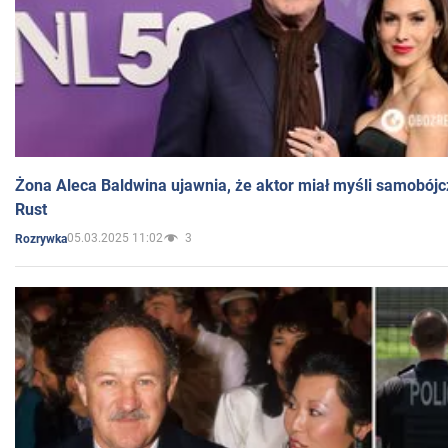
Żona Aleca Baldwina ujawnia, że aktor miał myśli samobójc
Rust
05.03.2025 11:02
3
Rozrywka