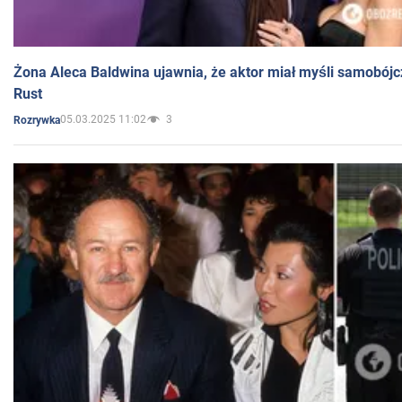
Żona Aleca Baldwina ujawnia, że aktor miał myśli samobójc
Rust
05.03.2025 11:02
3
Rozrywka