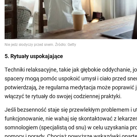
5. Rytuały uspokajające
Techniki relaksacyjne, takie jak głębokie oddychanie, j
spacery mogą pomóc uspokoić umysł i ciało przed sn
potwierdzają, że regularna medytacja może poprawić j
włączyć te rytuały do swojej codziennej praktyki.
Jeśli bezsenność staje się przewlekłym problemem i u
funkcjonowanie, nie wahaj się skontaktować z lekarze
somnologiem (specjalistą od snu) w celu uzyskania pr
pomocy i porady. Chociaż powyższe wskazówki oparte