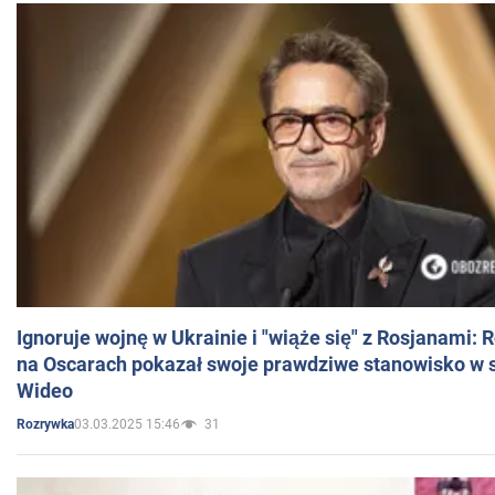
Ignoruje wojnę w Ukrainie i "wiąże się" z Rosjanami: 
na Oscarach pokazał swoje prawdziwe stanowisko w s
Wideo
03.03.2025 15:46
31
Rozrywka