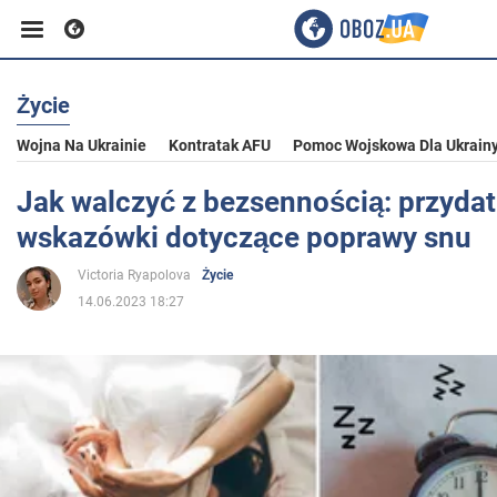
Życie
Biznes
Wojna Na Ukrainie
Kontratak AFU
Pomoc Wojskowa Dla Ukrain
Sport
Jak walczyć z bezsennością: przyda
wskazówki dotyczące poprawy snu
Rozrywka
Victoria Ryapolova
Życie
14.06.2023 18:27
Życie
Polityka
Społeczeństwo