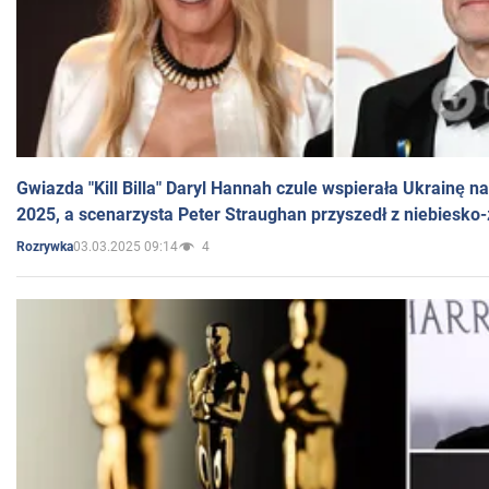
Gwiazda "Kill Billa" Daryl Hannah czule wspierała Ukrainę 
2025, a scenarzysta Peter Straughan przyszedł z niebiesko-
03.03.2025 09:14
4
Rozrywka