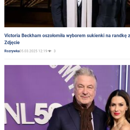
Victoria Beckham oszołomiła wyborem sukienki na randkę
Zdjęcie
05.03.2025 12:19
3
Rozrywka