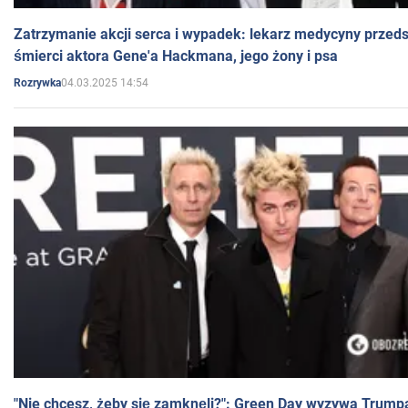
Zatrzymanie akcji serca i wypadek: lekarz medycyny przedst
śmierci aktora Gene'a Hackmana, jego żony i psa
04.03.2025 14:54
Rozrywka
"Nie chcesz, żeby się zamknęli?": Green Day wyzywa Trump