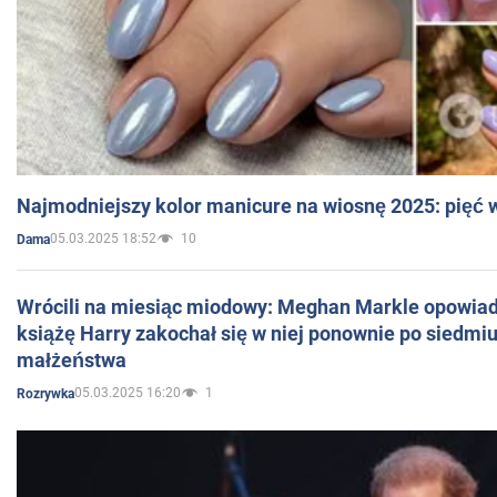
Najmodniejszy kolor manicure na wiosnę 2025: pięć
05.03.2025 18:52
10
Dama
Wrócili na miesiąc miodowy: Meghan Markle opowiada
książę Harry zakochał się w niej ponownie po siedmiu
małżeństwa
05.03.2025 16:20
1
Rozrywka