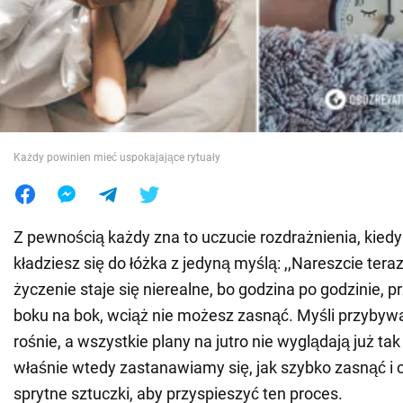
Wojna na Ukrainie
Świat
Jedzenie
Każdy powinien mieć uspokajające rytuały
Z pewnością każdy zna to uczucie rozdrażnienia, kiedy
kładziesz się do łóżka z jedyną myślą: ,,Nareszcie tera
życzenie staje się nierealne, bo godzina po godzinie, p
boku na bok, wciąż nie możesz zasnąć. Myśli przybywa
rośnie, a wszystkie plany na jutro nie wyglądają już ta
właśnie wtedy zastanawiamy się, jak szybko zasnąć i cz
sprytne sztuczki, aby przyspieszyć ten proces.